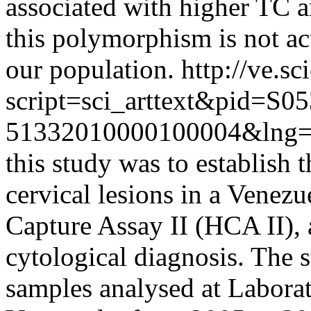
associated with higher TC a
this polymorphism is not ac
our population.
http://ve.sc
script=sci_arttext&pid=S05
51332010000100004&lng=
this study was to establish 
cervical lesions in a Venez
Capture Assay II (HCA II), 
cytological diagnosis. The 
samples analysed at Labor