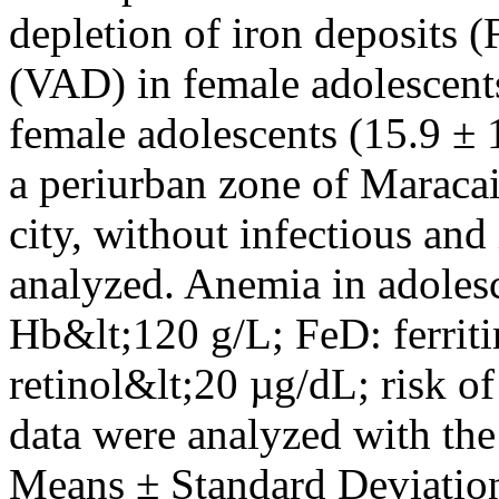
depletion of iron deposits 
(VAD) in female adolescent
female adolescents (15.9 ± 
a periurban zone of Maracai
city, without infectious an
analyzed. Anemia in adoles
Hb&lt;120 g/L; FeD: ferri
retinol&lt;20 µg/dL; risk
data were analyzed with th
Means ± Standard Deviations