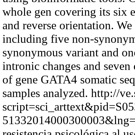
whole gen covering its six 
and reverse orientation. We 
including five non-synony
synonymous variant and one 
intronic changes and seven
of gene GATA4 somatic sequ
samples analyzed.
http://ve
script=sci_arttext&pid=S05
51332014000300003&lng=
resistencia psicológica al u