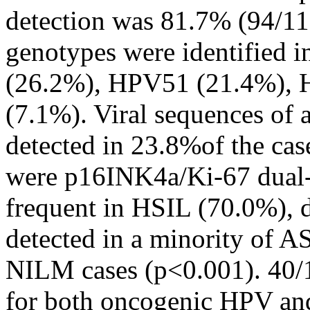
detection was 81.7% (94/11
genotypes were identified 
(26.2%), HPV51 (21.4%),
(7.1%). Viral sequences o
detected in 23.8%of the cas
were p16INK4a/Ki-67 dual-s
frequent in HSIL (70.0%), 
detected in a minority of 
NILM cases (p<0.001). 40/1
for both oncogenic HPV an