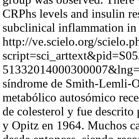
CRPhs levels and insulin res
subclinical inflammation in
http://ve.scielo.org/scielo.p
script=sci_arttext&pid=S05
51332014000300007&lng=
síndrome de Smith-Lemli-O
metabólico autosómico reces
de colesterol y fue descrit
y Opitz en 1964. Muchos ca