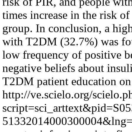
risk of PIR, and people with
times increase in the risk o
group. In conclusion, a hig
with T2DM (32.7%) was fou
low frequency of positive b
negative beliefs about insul
T2DM patient education on t
http://ve.scielo.org/scielo.p
script=sci_arttext&pid=S05
51332014000300004&lng=