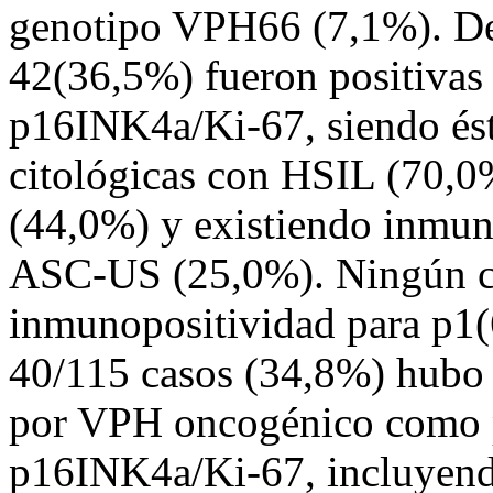
genotipo VPH66 (7,1%). De 
42(36,5%) fueron positivas 
p16INK4a/Ki-67, siendo ést
citológicas con HSIL (70,0
(44,0%) y existiendo inmun
ASC-US (25,0%). Ningún 
inmunopositividad para p1
40/115 casos (34,8%) hubo p
por VPH oncogénico como pa
p16INK4a/Ki-67, incluyen