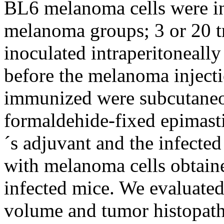
BL6 melanoma cells were in
melanoma groups; 3 or 20 t
inoculated intraperitoneally
before the melanoma inject
immunized were subcutaneo
formaldehide-fixed epimast
´s adjuvant and the infect
with melanoma cells obtai
infected mice. We evaluated
volume and tumor histopath