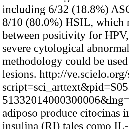
including 6/32 (18.8%) AS
8/10 (80.0%) HSIL, which re
between positivity for HPV
severe cytological abnormal
methodology could be used t
lesions.
http://ve.scielo.org
script=sci_arttext&pid=S05
51332014000300006&lng=
adiposo produce citocinas im
insulina (RI) tales como IL