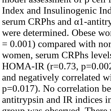
Index and Insulinogenic In
serum CRPhs and α1-antitryp
were determined. Obese wo
= 0.001) compared with no
women, serum CRPhs levels 
HOMA-IR (r=0.73, p=0.002
and negatively correlated w
p=0.017). No correlation be
antitrypsin and IR indices i
group was observed. There 