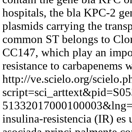
hospitals, the bla KPC-2 ge
plasmids carrying the tran
common ST belongs to Clo
CC147, which play an import
resistance to carbapenems 
http://ve.scielo.org/scielo.p
script=sci_arttext&pid=S05
51332017000100003&lng=
insulina-resistencia (IR) es
asociada princi palmente c