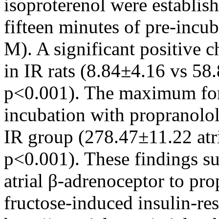
isoproterenol were establish
fifteen minutes of pre-incu
M). A significant positive 
in IR rats (8.84±4.16 vs 58.
p<0.001). The maximum force
incubation with propranolol
IR group (278.47±11.22 atri
p<0.001). These findings su
atrial β-adrenoceptor to pro
fructose-induced insulin-res