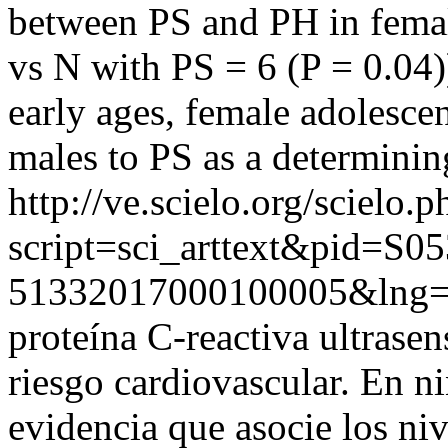
between PS and PH in femal
vs N with PS = 6 (P = 0.04))
early ages, female adolesce
males to PS as a determining
http://ve.scielo.org/scielo.p
script=sci_arttext&pid=S05
51332017000100005&lng=
proteína C-reactiva ultrase
riesgo cardiovascular. En n
evidencia que asocie los ni