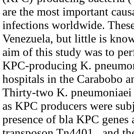
are the most important caus
infections worldwide. These 
Venezuela, but little is kno
aim of this study was to p
KPC-producing K. pneumoni
hospitals in the Carabobo an
Thirty-two K. pneumoniaei s
as KPC producers were subj
presence of bla KPC genes a
transposon Tn4401 , and th