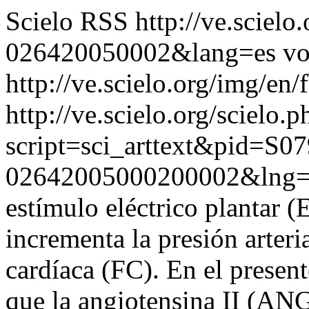
Scielo RSS
http://ve.sciel
026420050002&lang=es
vo
http://ve.scielo.org/img/en/
http://ve.scielo.org/scielo.p
script=sci_arttext&pid=S07
02642005000200002&lng=
estímulo eléctrico plantar (
incrementa la presión arter
cardíaca (FC). En el present
que la angiotensina II (ANG