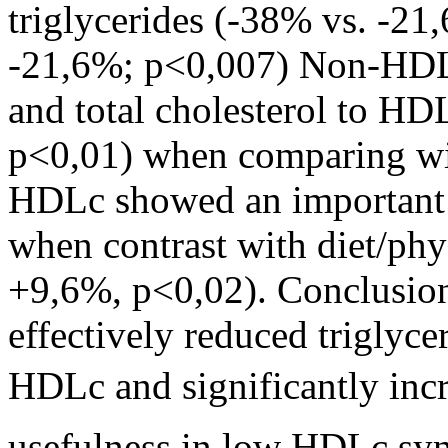
triglycerides (-38% vs. -2
-21,6%; p<0,007) Non-HDL
and total cholesterol to HD
p<0,01) when comparing with
HDLc showed an important i
when contrast with diet/phy
+9,6%, p<0,02). Conclusion
effectively reduced triglyce
HDLc and significantly incr
usefulness in low HDLc sy