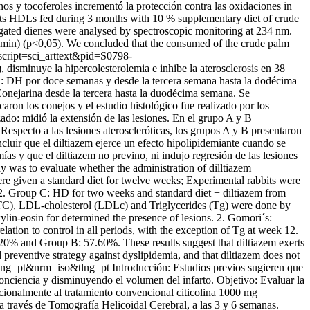
os y tocoferoles incrementó la protección contra las oxidaciones in
abbits HDLs fed during 3 months with 10 % supplementary diet of crude
ugated dienes were analysed by spectroscopic monitoring at 234 nm.
94 min) (p<0,05). We concluded that the consumed of the crude palm
p?script=sci_arttext&pid=S0798-
), disminuye la hipercolesterolemia e inhibe la aterosclerosis en 38
B: DH por doce semanas y desde la tercera semana hasta la dodécima
nejarina desde la tercera hasta la duodécima semana. Se
ron los conejos y el estudio histológico fue realizado por los
ado: midió la extensión de las lesiones. En el grupo A y B
especto a las lesiones ateroscleróticas, los grupos A y B presentaron
cluir que el diltiazem ejerce un efecto hipolipidemiante cuando se
ías y que el diltiazem no previno, ni indujo regresión de las lesiones
udy was to evaluate whether the administration of dilltiazem
ere given a standard diet for twelve weeks; Experimental rabbits were
2. Group C: HD for two weeks and standard diet + diltiazem from
(TC), LDL-cholesterol (LDLc) and Triglycerides (Tg) were done by
lin-eosin for determined the presence of lesions. 2. Gomori´s:
ation to control in all periods, with the exception of Tg at week 12.
.20% and Group B: 57.60%. These results suggest that diltiazem exerts
 preventive strategy against dyslipidemia, and that diltiazem does not
0&lng=pt&nrm=iso&tlng=pt
Introducción: Estudios previos sugieren que
onciencia y disminuyendo el volumen del infarto. Objetivo: Evaluar la
icionalmente al tratamiento convencional citicolina 1000 mg
avés de Tomografía Helicoidal Cerebral, a las 3 y 6 semanas.