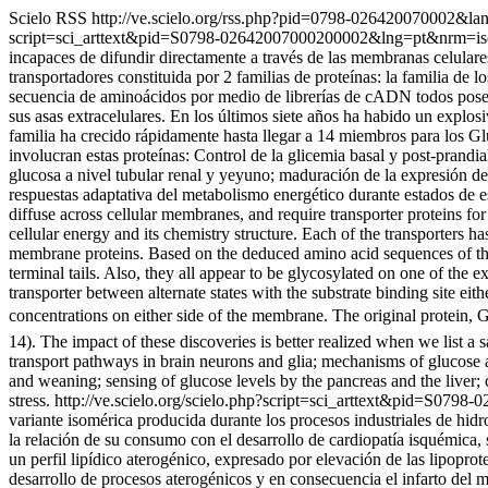
Scielo RSS
http://ve.scielo.org/rss.php?pid=0798-026420070002&la
script=sci_arttext&pid=S0798-02642007000200002&lng=pt&nrm=i
incapaces de difundir directamente a través de las membranas celulares
transportadores constituida por 2 familias de proteínas: la familia de 
secuencia de aminoácidos por medio de librerías de cADN todos posee
sus asas extracelulares. En los últimos siete años ha habido un explos
familia ha crecido rápidamente hasta llegar a 14 miembros para los G
involucran estas proteínas: Control de la glicemia basal y post-prandi
glucosa a nivel tubular renal y yeyuno; maduración de la expresión de
respuestas adaptativa del metabolismo energético durante estados de es
diffuse across cellular membranes, and require transporter proteins for
cellular energy and its chemistry structure. Each of the transporters ha
membrane proteins. Based on the deduced amino acid sequences of the
terminal tails. Also, they all appear to be glycosylated on one of the 
transporter between alternate states with the substrate binding site eit
concentrations on either side of the membrane. The original protein, 
14). The impact of these discoveries is better realized when we list a 
transport pathways in brain neurons and glia; mechanisms of glucose an
and weaning; sensing of glucose levels by the pancreas and the liver; 
stress.
http://ve.scielo.org/scielo.php?script=sci_arttext&pid=S0
variante isomérica producida durante los procesos industriales de hi
la relación de su consumo con el desarrollo de cardiopatía isquémica
un perfil lipídico aterogénico, expresado por elevación de las lipopro
desarrollo de procesos aterogénicos y en consecuencia el infarto de