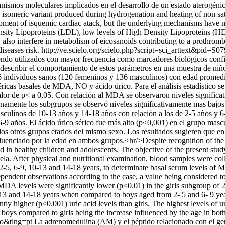
canismos moleculares implicados en el desarrollo de un estado aterogéni
n isomeric variant produced during hydrogenation and heating of non satu
pment of isquemic cardiac atack, but the underlying mechanisms have not
Density Lipoproteins (LDL), low levels of High Density Lipoproteins (HD
also interfere in metabolism of eicosanoids contributing to a prothromb
diseases risk.
http://ve.scielo.org/scielo.php?script=sci_arttext&p
ndo utilizados con mayor frecuencia como marcadores biológicos confiab
ue describir el comportamiento de estos parámetros en una muestra de ni
56 individuos sanos (120 femeninos y 136 masculinos) con edad promedi
éricas basales de MDA, NO y ácido úrico. Para el análisis estadístico 
alor de p< a 0,05. Con relación al MDA se observaron niveles significat
ernamente los subgrupos se observó niveles significativamente mas bajo
asculinos de 10-13 años y 14-18 años con relación a los de 2-5 años y 6
 años. El ácido úrico sérico fue más alto (p<0,001) en el grupo mascul
s otros grupos etarios del mismo sexo. Los resultados sugieren que en 
luenciado por la edad en ambos grupos.<hr/>Despite recognition of the
ted in healthy children and adolescents. The objective of the present stu
la. After physical and nutritional examination, blood samples were col
2-5, 6-9, 10-13 and 14-18 years, to determinate basal serum levels of M
pendent observations according to the case, a value being considered t
; MDA levels were significantly lower (p<0.01) in the girls subgroup o
-13 and 14-18 years when compared to boys aged from 2- 5 and 6- 9 yea
tly higher (p<0.001) uric acid levels than girls. The highest levels of 
in boys compared to girls being the increase influenced by the age in bot
so&tlng=pt
La adrenomedulina (AM) y el péptido relacionado con el gen