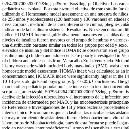
02642007000200012&lng=pt&nrm=iso&tlng=pt
Objetivo: Las variac
pediátrica venezolana. Por esta razón el objetivo de este estudio fue d
utilizando el Homeostatic model assessment) en una muestra de niños 
de 256 niños y adolescentes (120 hembras y 136 varones) en edades com
masa corporal, medición de la circunferencia de cintura, pliegues cu
indicador de la insulina-resistencia. Resultados: No se encontraron dif
índice HOMAIR fueron significativamente mayores en las niñas del g
niveles de insulina fueron mayores en el grupo de hembras y varones 
una distribución bastante similar en todos los grupos por edad y sex
elevados de insulina y del índice HOMAIR se observaron en el grupo 
insulin among children and adolescents are poorly investigated in Ven
of children and adolescents from Maracaibo-Zulia-Venezuela. Methods
history was made which included body mass index (BMI), waist circu
homeostatic model assessment (HOMA) index was calculated as an indica
concentration and HOMAIR index were significantly higher in the 1
10-13 years old girls and boys groups (p < 0.05). Conclusions: The gl
than in other pediatric population. The increases in insulin concent
script=sci_arttext&pid=S0798-02642007000200013&lng=pt&nrm=i
declive de la infección tuberculosa y el incremento de la infección p
incidencia de enfermedad por MAO, y las micobacteriosis principalmen
de Referencia e Investigaciones de TB y Micobacterias procedentes de
interés clínico. Encontramos que al clasificar las micobacterias aisla
de mayor por ciento de aislamiento fueron: Mycobacterium avium-int
laboratorios de Micobacteriología, pues de esta forma se puede llegar 
todo en pacientes ¨inmunodeficientes¨, grupo más sensibles a estas i