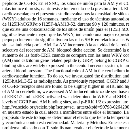
péptidos de CGRP. En el SNC, los sitios de unión para la AM y el CG
ratas induce diuresis, natriuresis e incremento de la presión arterial
cardiovascular, en el presente estudio evaluamos la densidad de siti
(WKY) adultos de 16 semanas, mediante el uso de técnicas autorad
de [125I]-hCGRPα o [125I]-hAM13-52, durante 90 y 120 minutos, resp
que existe una colocalización de los sitios de unión para el [125I]-
significativamente mayor que las WKY, indicando una mayor expresión
pequeρo incremento significativo en las ratas SHR en relaciσn a las WK
sintasa inducida por la AM. La AM incrementó la actividad de la oxido 
selectivo del receptor de AM, bloqueó dicha acción. Se determinó la
aumento de las fosfo-ERK cuando se compara con las ratas WKY contro
(AM) and calcitonin gene-related peptide (CGRP) belong to CGRP supe
binding sites are widely expressed in the central nervous system, in a
arterial blood pressure. The functional role of AM in the cerebellum
cardiovascular function. To do so, we investigated the distributio
125I-hAM13-52 as radioligands. As previously reported, CGRP and AM re
of CGRP receptor sites are found to be slightly higher in SHR, and hig
of AM in cerebellum, we assessed AM-induced nitric oxide synthase a
of ERK1/2 and p-ERK activated was determined in WKY and SHR rat 
levels of CGRP and AM binding sites, and p-ERK 1/2 expression are diff
http://ve.scielo.org/scielo.php?script=sci_arttext&pid=S0798-02
en nuestro estado la cual afecta a mamíferos entre ellos el humano. La 
propósito de este trabajo es determinar el efecto que tiene la temperat
y económica contra esta enfermedad. Material y Métodos: En este estud
problema infectado con T. spiralis para evaluar el efecto de la tempera