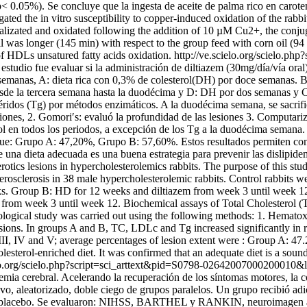
< 0.05%). Se concluye que la ingesta de aceite de palma rico en caroten
gated the in vitro susceptibility to copper-induced oxidation of the r
dializated and oxidated following the addition of 10 µM Cu2+, the conj
il was longer (145 min) with respect to the group feed with corn oil (
o of HDLs unsatured fatty acids oxidation.
http://ve.scielo.org/scielo.ph
 estudio fue evaluar si la administración de diltiazem (30mg/día/vía oral
semanas, A: dieta rica con 0,3% de colesterol(DH) por doce semanas. 
sde la tercera semana hasta la duodécima y D: DH por dos semanas y Co
idos (Tg) por métodos enzimáticos. A la duodécima semana, se sacrifica
iones, 2. Gomori′s: evaluó la profundidad de las lesiones 3. Computariz
 en todos los periodos, a excepción de los Tg a la duodécima semana. R
da fue: Grupo A: 47,20%, Grupo B: 57,60%. Estos resultados permiten con
 una dieta adecuada es una buena estrategia para prevenir las dislipidem
lerotics lesions in hypercholesterolemics rabbits. The purpose of this st
erosclerosis in 38 male hypercholesterolemic rabbits. Control rabbits w
ks. Group B: HD for 12 weeks and diltiazem from week 3 until week 1
from week 3 until week 12. Biochemical assays of Total Cholesterol 
logical study was carried out using the following methods: 1. Hematoxy
ions. In groups A and B, TC, LDLc and Tg increased significantly in rel
 III, IV and V; average percentages of lesion extent were : Group A: 47
esterol-enriched diet. It was confirmed that an adequate diet is a sound
ielo.org/scielo.php?script=sci_arttext&pid=S0798-0264200700020001
emia cerebral. Acelerando la recuperación de los síntomas motores, la c
ivo, aleatorizado, doble ciego de grupos paralelos. Un grupo recibió ad
o placebo. Se evaluaron: NIHSS, BARTHEL y RANKIN, neuroimagen a tr