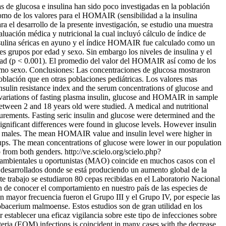
cas de glucosa e insulina han sido poco investigadas en la población
í como de los valores para el HOMAIR (sensibilidad a la insulina
el desarrollo de la presente investigación, se estudio una muestra
luación médica y nutricional la cual incluyó cálculo de índice de
 insulina séricas en ayuno y el índice HOMAIR fue calculado como un
ntes grupos por edad y sexo. Sin embargo los niveles de insulina y el
dad (p < 0.001). El promedio del valor del HOMAIR así como de los
ismo sexo. Conclusiones: Las concentraciones de glucosa mostraron
oblación que en otras poblaciones pediátricas. Los valores mas
sulin resistance index and the serum concentrations of glucose and
e variations of fasting plasma insulin, glucose and HOMAIR in sample
tween 2 and 18 years old were studied. A medical and nutritional
ements. Fasting seric insulin and glucose were determined and the
ignificant differences were found in glucose levels. However insulin
h males. The mean HOMAIR value and insulin level were higher in
roups. The mean concentrations of glucose were lower in our population
p from both genders.
http://ve.scielo.org/scielo.php?
s ambientales u oportunistas (MAO) coincide en muchos casos con el
s desarrollados donde se está produciendo un aumento global de la
 trabajo se estudiaron 80 cepas recibidas en el Laboratorio Nacional
n de conocer el comportamiento en nuestro país de las especies de
on mayor frecuencia fueron el Grupo III y el Grupo IV, por especie las
acerium malmoense. Estos estudios son de gran utilidad en los
establecer una eficaz vigilancia sobre este tipo de infecciones sobre
eria (EOM) infections is coincident in many cases with the decrease