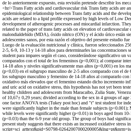
de lo anteriormente expuesto, esta revisión pretende describir los me
<hr/>Trans Fatty acids and cardiovascular risk Trans fatty acids are a
epidemiological relationship between Trans fatty acids and the develo
acids are related to a lipid profile expressed by high levels of Low 
development of atherogenic processes and miocardial infarction. They 
related to the paper of trans fatty acids on elevation of cardiovascular 
malondialdehído (MDA), óxido nítrico (ON) y el ácido úrico están sie
adolescentes sanos, por esta razón el objetivo del presente estudio f
Luego de la evaluación nutricional y clínica, fueron seleccionados 2
2-5, 6-9, 10-13 y 14-18 años para determinarles las concentraciones s
student para impares según el caso, considerándose significativo un v
comparados con el total de los femeninos (p<0,001); al comparar int
14-18 años y niveles significativamente mas altos (p<0,001) en los m
(p<0,03) en el subgrupo masculino de 2-5 años comparado con el de 6-9
los subgrupo masculino y femenino de 14-18 años al compararlo con lo
oxidativo más elevados que el femenino estando dicho incremento inf
and uric acid on oxidative stress, this hypothesis has not yet been tes
healthy children and adolescents from Maracaibo, Zulia State, Venezue
of 10,67± 0,29 years; divided according to the sex in 4 groups of age 
one factor ANOVA tests (Tukey post hoc) and "t" test student for inde
were significantly higher in the male than female subjects (p<0.001)
while levels were significantly higher (p<0.01) in boys aged from 10
(p<0.03) than the 6-9 year old group. The group of boys had significan
present study suggests that there exists an increased oxidative stress 
script=sci_arttext&pid=S0798-02642007000200005&lng=pt&nrm=i