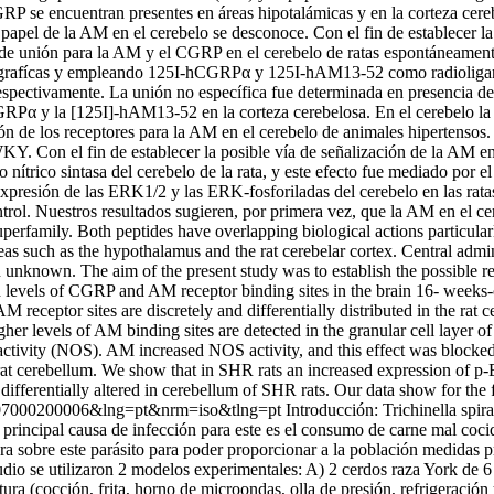
RP se encuentran presentes en áreas hipotalámicas y en la corteza cer
. El papel de la AM en el cerebelo se desconoce. Con el fin de establecer
os de unión para la AM y el CGRP en el cerebelo de ratas espontáneame
iografícas y empleando 125I-hCGRPα y 125I-hAM13-52 como radioligand
ectivamente. La unión no específica fue determinada en presencia de 
hCGRPα y la [125I]-hAM13-52 en la corteza cerebelosa. En el cerebelo 
 de los receptores para la AM en el cerebelo de animales hipertensos
Y. Con el fin de establecer la posible vía de señalización de la AM en l
nítrico sintasa del cerebelo de la rata, y este efecto fue mediado por 
 expresión de las ERK1/2 y las ERK-fosforiladas del cerebelo en las 
l. Nuestros resultados sugieren, por primera vez, que la AM en el cer
rfamily. Both peptides have overlapping biological actions particularl
reas such as the hypothalamus and the rat cerebelar cortex. Central adm
 in unknown. The aim of the present study was to establish the possible
n and levels of CGRP and AM receptor binding sites in the brain 16- 
ceptor sites are discretely and differentially distributed in the rat 
her levels of AM binding sites are detected in the granular cell layer 
ctivity (NOS). AM increased NOS activity, and this effect was blocke
cerebellum. We show that in SHR rats an increased expression of p-
erentially altered in cerebellum of SHR rats. Our data show for the fir
642007000200006&lng=pt&nrm=iso&tlng=pt
Introducción: Trichinella spir
principal causa de infección para este es el consumo de carne mal cocida 
ura sobre este parásito para poder proporcionar a la población medidas p
io se utilizaron 2 modelos experimentales: A) 2 cerdos raza York de 6 
tura (cocción, frita, horno de microondas, olla de presión, refrigeración