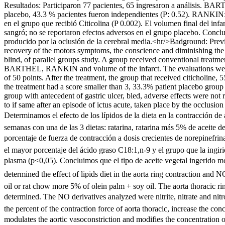
Resultados: Participaron 77 pacientes, 65 ingresaron a análisis. BART
placebo, 43.3 % pacientes fueron independientes (P: 0.52). RANKIN: 
en el grupo que recibió Citicolina (P 0.002). El volumen final del infa
sangró; no se reportaron efectos adversos en el grupo placebo. Conclus
producido por la oclusión de la cerebral media.<hr/>Badground: Previ
recovery of the motors symptoms, the conscience and diminishing the v
blind, of parallel groups study. A group received conventional treat
BARTHEL, RANKIN and volume of the infarct. The evaluations were car
of 50 points. After the treatment, the group that received citicholi
the treatment had a score smaller than 3, 33.3% patient placebo group 
group with antecedent of gastric ulcer, bled, adverse effects were not
to if same after an episode of ictus acute, taken place by the occlusion
Determinamos el efecto de los lípidos de la dieta en la contracción d
semanas con una de las 3 dietas: ratarina, ratarina más 5% de aceite d
porcentaje de fuerza de contracción a dosis crecientes de norepinefrina
el mayor porcentaje del ácido graso C18:1,n-9 y el grupo que la ingiri
plasma (p<0,05). Concluimos que el tipo de aceite vegetal ingerido mo
determined the effect of lipids diet in the aorta ring contraction an
oil or rat chow more 5% of olein palm + soy oil. The aorta thoracic ri
determined. The NO derivatives analyzed were nitrite, nitrate and nitr
the percent of the contraction force of aorta thoracic, increase the con
modulates the aortic vasoconstriction and modifies the concentration of