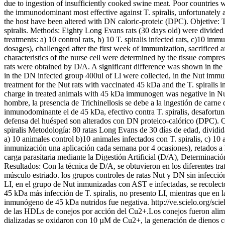
due to ingestion of insufficiently cooked swine meat. Poor countrie
the immunodominant most effective against T. spiralis, unfortunately
the host have been altered with DN caloric-proteic (DPC). Objetive: T
spiralis. Methods: Eighty Long Evans rats (30 days old) were divided
treatments: a) 10 control rats, b) 10 T. spiralis infected rats, c)10 
dosages), challenged after the first week of immunization, sacrificed a
characteristics of the nurse cell were determined by the tissue compr
rats were obtained by D/A. A significant difference was shown in the L
in the DN infected group 400ul of Ll were collected, in the Nut immun
treatment for the Nut rats with vaccinated 45 kDa and the T. spiralis 
charge in treated animals with 45 kDa immunogen was negative in Nut 
hombre, la presencia de Trichinellosis se debe a la ingestión de carn
inmunodominante el de 45 kDa, efectivo contra T. spiralis, desafortu
defensa del huésped son alterados con DN proteico-calórico (DPC). Ob
spiralis Metodología: 80 ratas Long Evans de 30 días de edad, dividi
a) 10 animales control b)10 animales infectados con T. spiralis, c) 
inmunización una aplicación cada semana por 4 ocasiones), retados a 
carga parasitaria mediante la Digestión Artificial (D/A), Determinació
Resultados: Con la técnica de D/A, se obtuvieron en los diferentes tra
músculo estriado. los grupos controles de ratas Nut y DN sin infección
LI, en el grupo de Nut inmunizadas con AST e infectadas, se recolect
45 kDa más infección de T. spiralis, no presento LI, mientras que en 
inmunógeno de 45 kDa nutridos fue negativa.
http://ve.scielo.org/
de las HDLs de conejos por acción del Cu2+.Los conejos fueron alim
dializadas se oxidaron con 10 µM de Cu2+, la generación de dienos c