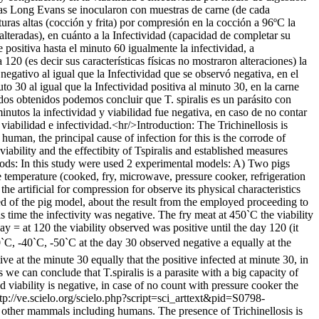
ratas Long Evans se inocularon con muestras de carne (de cada
ras altas (cocción y frita) por compresión en la cocción a 96ºC la
 alteradas), en cuánto a la Infectividad (capacidad de completar su
e positiva hasta el minuto 60 igualmente la infectividad, a
 120 (es decir sus características físicas no mostraron alteraciones) la
negativo al igual que la Infectividad que se observó negativa, en el
 30 al igual que la Infectividad positiva al minuto 30, en la carne
ados obtenidos podemos concluir que T. spiralis es un parásito con
inutos la infectividad y viabilidad fue negativa, en caso de no contar
viabilidad e infectividad.<hr/>Introduction: The Trichinellosis is
human, the principal cause of infection for this is the corrode of
iability and the effectibity of Tspiralis and established measures
ethods: In this study were used 2 experimental models: A) Two pigs
he temperature (cooked, fry, microwave, pressure cooker, refrigeration
the artificial for compression for observe its physical characteristics
d of the pig model, about the result from the employed proceeding to
s time the infectivity was negative. The fry meat at 450`C the viability
day = at 120 the viability observed was positive until the day 120 (it
-20`C, -40`C, -50`C at the day 30 observed negative a equally at the
ve at the minute 30 equally that the positive infected at minute 30, in
we can conclude that T.spiralis is a parasite with a big capacity of
 viability is negative, in case of no count with pressure cooker the
tp://ve.scielo.org/scielo.php?script=sci_arttext&pid=S0798-
nd other mammals including humans. The presence of Trichinellosis is