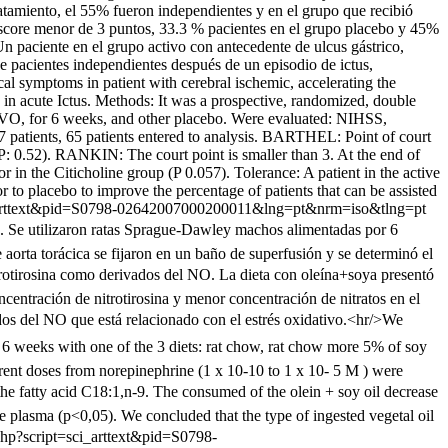
ratamiento, el 55% fueron independientes y en el grupo que recibió
escore menor de 3 puntos, 33.3 % pacientes en el grupo placebo y 45%
 Un paciente en el grupo activo con antecedente de ulcus gástrico,
de pacientes independientes después de un episodio de ictus,
l symptoms in patient with cerebral ischemic, accelerating the
e in acute Ictus. Methods: It was a prospective, randomized, double
2g VO, for 6 weeks, and other placebo. Were evaluated: NIHSS,
patients, 65 patients entered to analysis. BARTHEL: Point of court
P: 0.52). RANKIN: The court point is smaller than 3. At the end of
 in the Citicholine group (P 0.057). Tolerance: A patient in the active
r to placebo to improve the percentage of patients that can be assisted
sci_arttext&pid=S0798-02642007000200011&lng=pt&nrm=iso&tlng=pt
sma. Se utilizaron ratas Sprague-Dawley machos alimentadas por 6
 aorta torácica se fijaron en un baño de superfusión y se determinó el
nitrotirosina como derivados del NO. La dieta con oleína+soya presentó
ncentración de nitrotirosina y menor concentración de nitratos en el
dos del NO que está relacionado con el estrés oxidativo.<hr/>We
g 6 weeks with one of the 3 diets: rat chow, rat chow more 5% of soy
ferent doses from norepinephrine (1 x 10-10 to 1 x 10- 5 M ) were
 the fatty acid C18:1,n-9. The consumed of the olein + soy oil decrease
 the plasma (p<0,05). We concluded that the type of ingested vegetal oil
o.php?script=sci_arttext&pid=S0798-