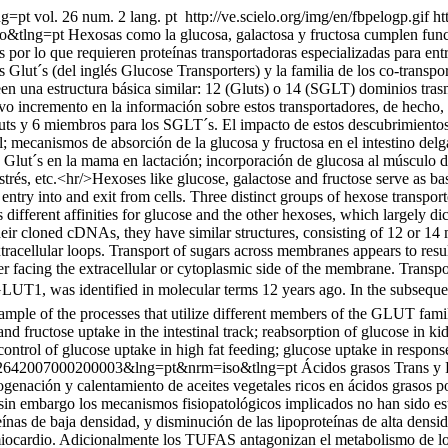
ng=pt
vol. 26 num. 2 lang. pt
http://ve.scielo.org/img/en/fbpelogp.gif
ht
so&tlng=pt
Hexosas como la glucosa, galactosa y fructosa cumplen funci
 por lo que requieren proteínas transportadoras especializadas para entr
los Glut´s (del inglés Glucose Transporters) y la familia de los co-trans
n una estructura básica similar: 12 (Gluts) o 14 (SGLT) dominios tras
ivo incremento en la información sobre estos transportadores, de hecho,
luts y 6 miembros para los SGLT´s. El impacto de estos descubrimientos
al; mecanismos de absorción de la glucosa y fructosa en el intestino del
 Glut´s en la mama en lactación; incorporación de glucosa al músculo du
trés, etc.<hr/>Hexoses like glucose, galactose and fructose serve as bas
 entry into and exit from cells. Three distinct groups of hexose transpo
s different affinities for glucose and the other hexoses, which largely dic
ir cloned cDNAs, they have similar structures, consisting of 12 or 1
extracellular loops. Transport of sugars across membranes appears to res
her facing the extracellular or cytoplasmic side of the membrane. Transpor
GLUT1, was identified in molecular terms 12 years ago. In the subseque
sample of the processes that utilize different members of the GLUT famil
d fructose uptake in the intestinal track; reabsorption of glucose in ki
control of glucose uptake in high fat feeding; glucose uptake in respons
798-02642007000200003&lng=pt&nrm=iso&tlng=pt
Ácidos grasos Trans y
drogenación y calentamiento de aceites vegetales ricos en ácidos graso
, sin embargo los mecanismos fisiopatológicos implicados no han sido e
teínas de baja densidad, y disminución de las lipoproteínas de alta dens
l miocardio. Adicionalmente los TUFAS antagonizan el metabolismo de l