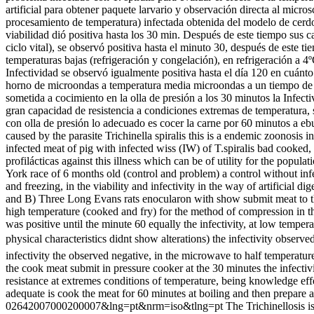
artificial para obtener paquete larvario y observación directa al micr
procesamiento de temperatura) infectada obtenida del modelo de cerdo 
viabilidad dió positiva hasta los 30 min. Después de este tiempo sus ca
ciclo vital), se observó positiva hasta el minuto 30, después de este ti
temperaturas bajas (refrigeración y congelación), en refrigeración a 4ºC
Infectividad se observó igualmente positiva hasta el día 120 en cuánto
horno de microondas a temperatura media microondas a un tiempo de 10,
sometida a cocimiento en la olla de presión a los 30 minutos la Infect
gran capacidad de resistencia a condiciones extremas de temperatura, si
con olla de presión lo adecuado es cocer la carne por 60 minutos a ebul
caused by the parasite Trichinella spiralis this is a endemic zoonosis 
infected meat of pig with infected wiss (IW) of T.spiralis bad cooked, 
profilácticas against this illness which can be of utility for the pop
York race of 6 months old (control and problem) a control without infe
and freezing, in the viability and infectivity in the way of artificial d
and B) Three Long Evans rats enocularon with show submit meat to the
high temperature (cooked and fry) for the method of compression in the 
was positive until the minute 60 equally the infectivity, at low tempera
physical characteristics didnt show alterations) the infectivity observ
infectivity the observed negative, in the microwave to half temperature
the cook meat submit in pressure cooker at the 30 minutes the infectivi
resistance at extremes conditions of temperature, being knowledge effec
adequate is cook the meat for 60 minutes at boiling and then prepare at 
02642007000200007&lng=pt&nrm=iso&tlng=pt
The Trichinellosis 