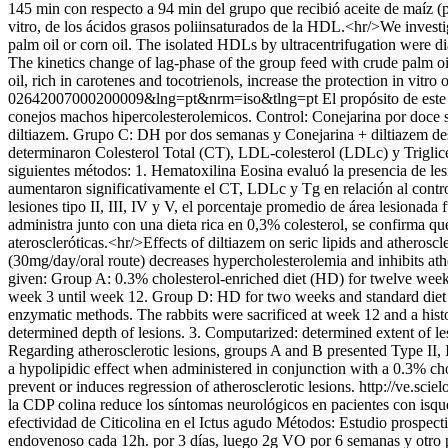
145 min con respecto a 94 min del grupo que recibió aceite de maíz (p
vitro, de los ácidos grasos poliinsaturados de la HDL.<hr/>We investi
palm oil or corn oil. The isolated HDLs by ultracentrifugation were 
The kinetics change of lag-phase of the group feed with crude palm o
oil, rich in carotenes and tocotrienols, increase the protection in vitr
02642007000200009&lng=pt&nrm=iso&tlng=pt
El propósito de este
conejos machos hipercolesterolemicos. Control: Conejarina por doce 
diltiazem. Grupo C: DH por dos semanas y Conejarina + diltiazem de
determinaron Colesterol Total (CT), LDL-colesterol (LDLc) y Triglicér
siguientes métodos: 1. Hematoxilina Eosina evaluó la presencia de les
aumentaron significativamente el CT, LDLc y Tg en relación al control
lesiones tipo II, III, IV y V, el porcentaje promedio de área lesiona
administra junto con una dieta rica en 0,3% colesterol, se confirma que
ateroscleróticas.<hr/>Effects of diltiazem on seric lipids and atherosc
(30mg/day/oral route) decreases hypercholesterolemia and inhibits ath
given: Group A: 0.3% cholesterol-enriched diet (HD) for twelve wee
week 3 until week 12. Group D: HD for two weeks and standard diet 
enzymatic methods. The rabbits were sacrificed at week 12 and a histo
determined depth of lesions. 3. Computarized: determined extent of les
Regarding atherosclerotic lesions, groups A and B presented Type II,
a hypolipidic effect when administered in conjunction with a 0.3% chol
prevent or induces regression of atherosclerotic lesions.
http://ve.sc
la CDP colina reduce los síntomas neurológicos en pacientes con isqu
efectividad de Citicolina en el Ictus agudo Métodos: Estudio prospect
endovenoso cada 12h. por 3 días, luego 2g VO por 6 semanas y otr