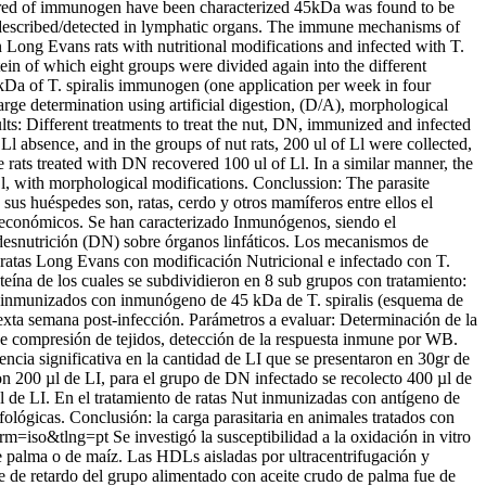
mbered of immunogen have been characterized 45kDa was found to be
n described/detected in lymphatic organs. The immune mechanisms of
 Long Evans rats with nutritional modifications and infected with T.
in of which eight groups were divided again into the different
5 kDa of T. spiralis immunogen (one application per week in four
arge determination using artificial digestion, (D/A), morphological
ts: Different treatments to treat the nut, DN, immunized and infected
Ll absence, and in the groups of nut rats, 200 ul of Ll were collected,
rats treated with DN recovered 100 ul of Ll. In a similar manner, the
 Ll, with morphological modifications. Conclussion: The parasite
us huéspedes son, ratas, cerdo y otros mamíferos entre ellos el
os económicos. Se han caracterizado Inmunógenos, siendo el
 desnutrición (DN) sobre órganos linfáticos. Los mecanismos de
 ratas Long Evans con modificación Nutricional e infectado con T.
ína de los cuales se subdividieron en 8 sub grupos con tratamiento:
les inmunizados con inmunógeno de 45 kDa de T. spiralis (esquema de
exta semana post-infección. Parámetros a evaluar: Determinación de la
a de compresión de tejidos, detección de la respuesta inmune por WB.
encia significativa en la cantidad de LI que se presentaron en 30gr de
ron 200 µl de LI, para el grupo de DN infectado se recolecto 400 µl de
l de LI. En el tratamiento de ratas Nut inmunizadas con antígeno de
ológicas. Conclusión: la carga parasitaria en animales tratados con
&nrm=iso&tlng=pt
Se investigó la susceptibilidad a la oxidación in vitro
 palma o de maíz. Las HDLs aisladas por ultracentrifugación y
 de retardo del grupo alimentado con aceite crudo de palma fue de