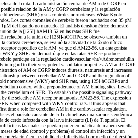
ebelosa de la rata. La administración central de AM o de CGRP en
 la posible relación de la AM y CGRP cerebelosa y la regulación
nte hipertensas (SHR) y sus controles normotensos Wistar Kyoto
os. Los cortes coronales de cerebelo fueron incubados con 35 pM
1µM del ligando no marcado. El análisis densitométrico demostró
la unión de la [125I]-hAM13-52 en las ratas SHR fue
. En relación a la unión de [125I]-hCGRPα, se observσ tambiιn un
a corteza cerebelosa, se evaluó la actividad de la óxido nítrico
el receptor específico de la AM, ya que el AM22-56, un antagonista
ratas WKY y SHR. Se demostró que en las ratas SHR se produce
ebelo participa en la regulación cardiovascular.<hr/>Adrenomedullin
y in regard to their very potent vasodilator properties. AM and CGRP
inistration of AM or CGRP induces diuresis, natriuresis and increases
 relationship between cerebellar AM and CGRP and the regulation of
weeks-old normotensive (WKY) and SHR rats, using 125I-hCGRPα and
cerebellum cortex, with a preponderance of AM binding sites. Levels
of the cerebellum of SHR. To establish the possible signaling pathway
d by the selective AM receptor antagonist AM22-56. The expression
ERK when compared with WKY control rats. It thus appears that
st time a role for cerebellar AM in the cardiovascular regulation.
alis es el parásito causante de la Trichinellosis una zoonosis endémica
de cerdo infectada con la larva infectante (LI) de T. spiralis. El
rofilácticas las cuales se puedan poner en práctica de manera sencilla
meses de edad (control y problema) el control sin infección y un
 y congelación) en la viabilidad e Infectividad por medio de digestión