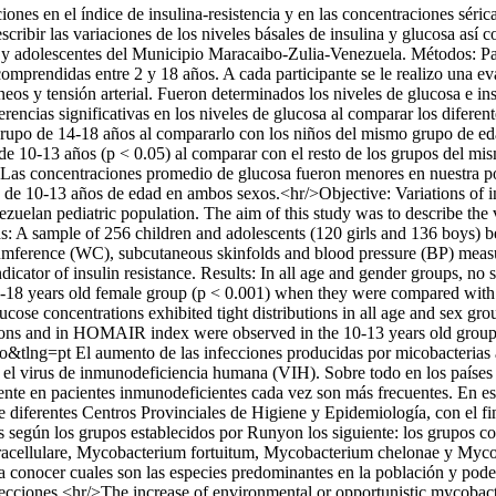
iones en el índice de insulina-resistencia y en las concentraciones séri
escribir las variaciones de los niveles básales de insulina y glucosa as
y adolescentes del Municipio Maracaibo-Zulia-Venezuela. Métodos: Para 
prendidas entre 2 y 18 años. A cada participante se le realizo una eva
táneos y tensión arterial. Fueron determinados los niveles de glucosa e
erencias significativas en los niveles de glucosa al comparar los difere
rupo de 14-18 años al compararlo con los niños del mismo grupo de e
de 10-13 años (p < 0.05) al comparar con el resto de los grupos del m
o. Las concentraciones promedio de glucosa fueron menores en nuestra p
de 10-13 años de edad en ambos sexos.<hr/>Objective: Variations of in
ezuelan pediatric population. The aim of this study was to describe th
: A sample of 256 children and adolescents (120 girls and 136 boys) be
mference (WC), subcutaneous skinfolds and blood pressure (BP) measur
tor of insulin resistance. Results: In all age and gender groups, no s
4-18 years old female group (p < 0.001) when they were compared wit
ucose concentrations exhibited tight distributions in all age and sex g
rations and in HOMAIR index were observed in the 10-13 years old grou
so&tlng=pt
El aumento de las infecciones producidas por micobacteria
or el virus de inmunodeficiencia humana (VIH). Sobre todo en los paíse
te en pacientes inmunodeficientes cada vez son más frecuentes. En este
 diferentes Centros Provinciales de Higiene y Epidemiología, con el fi
das según los grupos establecidos por Runyon los siguiente: los grupos c
racellulare, Mycobacterium fortuitum, Mycobacterium chelonae y Mycob
a conocer cuales son las especies predominantes en la población y poder 
nfecciones.<hr/>The increase of environmental or opportunistic mycobact