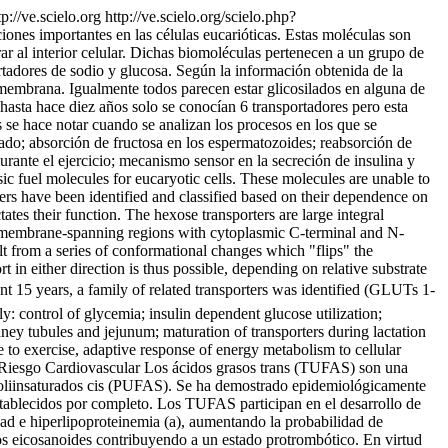
tp://ve.scielo.org
http://ve.scielo.org/scielo.php?
ones importantes en las células eucarióticas. Estas moléculas son
ar al interior celular. Dichas biomoléculas pertenecen a un grupo de
portadores de sodio y glucosa. Según la información obtenida de la
membrana. Igualmente todos parecen estar glicosilados en alguna de
 hasta hace diez años solo se conocían 6 transportadores pero esta
 se hace notar cuando se analizan los procesos en los que se
gado; absorción de fructosa en los espermatozoides; reabsorción de
rante el ejercicio; mecanismo sensor en la secreción de insulina y
ic fuel molecules for eucaryotic cells. These molecules are unable to
rters have been identified and classified based on their dependence on
tates their function. The hexose transporters are large integral
4 membrane-spanning regions with cytoplasmic C-terminal and N-
ult from a series of conformational changes which "flips" the
t in either direction is thus possible, depending on relative substrate
nt 15 years, a family of related transporters was identified (GLUTs 1-
y: control of glycemia; insulin dependent glucose utilization;
dney tubules and jejunum; maturation of transporters during lactation
e to exercise, adaptive response of energy metabolism to cellular
 Riesgo Cardiovascular Los ácidos grasos trans (TUFAS) son una
s poliinsaturados cis (PUFAS). Se ha demostrado epidemiológicamente
stablecidos por completo. Los TUFAS participan en el desarrollo de
idad e hiperlipoproteinemia (a), aumentando la probabilidad de
os eicosanoides contribuyendo a un estado protrombótico. En virtud