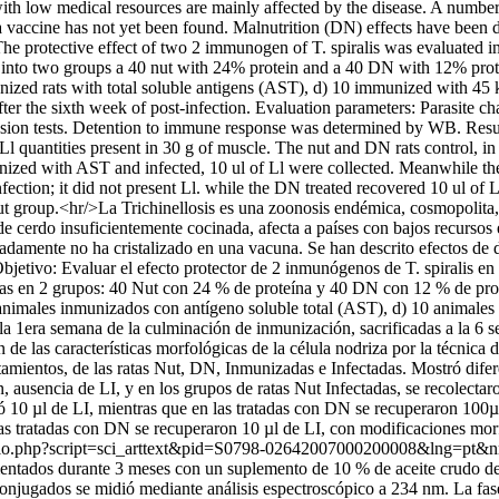
s with low medical resources are mainly affected by the disease. A nu
 a vaccine has not yet been found. Malnutrition (DN) effects have bee
he protective effect of two 2 immunogen of T. spiralis was evaluated in
 into two groups a 40 nut with 24% protein and a 40 DN with 12% prote
immunized rats with total soluble antigens (AST), d) 10 immunized with 4
fter the sixth week of post-infection. Evaluation parameters: Parasite ch
ession tests. Detention to immune response was determined by WB. Resul
l quantities present in 30 g of muscle. The nut and DN rats control, in 
ized with AST and infected, 10 ul of Ll were collected. Meanwhile the 
infection; it did not present Ll. while the DN treated recovered 10 ul of
group.<hr/>La Trichinellosis es una zoonosis endémica, cosmopolita, s
e de cerdo insuficientemente cocinada, afecta a países con bajos recurs
nadamente no ha cristalizado en una vacuna. Se han descrito efectos de
jetivo: Evaluar el efecto protector de 2 inmunógenos de T. spiralis en
das en 2 grupos: 40 Nut con 24 % de proteína y 40 DN con 12 % de prote
10 animales inmunizados con antígeno soluble total (AST), d) 10 anima
la 1era semana de la culminación de inmunización, sacrificadas a la 6 s
n de las características morfológicas de la célula nodriza por la técnic
tamientos, de las ratas Nut, DN, Inmunizadas e Infectadas. Mostró difer
, ausencia de LI, y en los grupos de ratas Nut Infectadas, se recolecta
ó 10 µl de LI, mientras que en las tratadas con DN se recuperaron 100µ
las tratadas con DN se recuperaron 10 µl de LI, con modificaciones morf
scielo.php?script=sci_arttext&pid=S0798-02642007000200008&lng=pt
entados durante 3 meses con un suplemento de 10 % de aceite crudo de
onjugados se midió mediante análisis espectroscópico a 234 nm. La fase