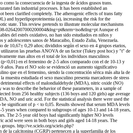
co como la consecuencia de la ingesta de ácidos grasos trans.
rated fats industrial processes. It has been established an
 been clarified completely. The atherogenic effects of trans fatty
L) and hyperlipoproteinemia (a), increasing the risk for the
otic state. This review pretends to illustrate molecular mechanisms
id=S0798-02642007000200004&lng=pt&nrm=iso&tlng=pt
Aunque el
les del estrés oxidativo, no han sido estudiados en niños y
ños y adolescentes sanos de Maracaibo, Estado Zulia, Venezuela.
o de 10,67± 0,29 años; divididos según el sexo en 4 grupos etarios,
se utilizaron las pruebas ANOVA de un factor (Tukey post hoc) y "t" de
ivamente mas altos en el total de los individuos masculinos
s (p<0,01) en el femenino de 2-5 años comparado con el de 10-13 y
-9 años. Para el NO solo se evidenció un aumento significativo
ino que en el femenino, siendo la concentración sérica más alta la de
la muestra estudiada el sexo masculino presenta marcadores de stress
 detrimental effects of malondialdehyde (MDA), nitric oxide (NO)
dy was to describe the behavior of these parameters, in a sample of
lected from 256 healthy subjects (136 boys and 120 girls) age average
DA, NO and uric acid. For the statistical analysis there were used the
o be significant of p < to 0,05. Results showed that serum MDA levels
f 2-5 years when compared to subgroups of ages 10-13 and 14-18 years,
rs. The 2-5 year old boys had significantly higher NO levels
uric acid were seen in both boys and girls aged 14-18 years. The
h groups.
http://ve.scielo.org/scielo.php?
 de la calcitonina (CGRP) pertenecen a la superfamilia de los