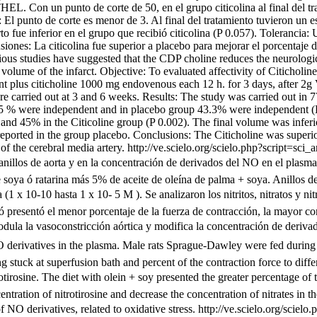
HEL. Con un punto de corte de 50, en el grupo citicolina al final del t
El punto de corte es menor de 3. Al final del tratamiento tuvieron un 
rto fue inferior en el grupo que recibió citicolina (P 0.057). Tolerancia:
iones: La citicolina fue superior a placebo para mejorar el porcentaje 
ous studies have suggested that the CDP choline reduces the neurologica
olume of the infarct. Objective: To evaluated affectivity of Citicholin
ment plus citicholine 1000 mg endovenous each 12 h. for 3 days, after 
ried out at 3 and 6 weeks. Results: The study was carried out in 77 
ne, 55 % were independent and in placebo group 43.3% were independent (
and 45% in the Citicoline group (P 0.002). The final volume was inferior
 reported in the group placebo. Conclusions: The Citicholine was superio
 of the cerebral media artery.
http://ve.scielo.org/scielo.php?script=
e anillos de aorta y en la concentración de derivados del NO en el pla
e soya ó ratarina más 5% de aceite de oleína de palma + soya. Anillos de
 (1 x 10-10 hasta 1 x 10- 5 M ). Se analizaron los nitritos, nitratos y 
ó presentó el menor porcentaje de la fuerza de contracción, la mayor co
dula la vasoconstricción aórtica y modifica la concentración de deriva
d NO derivatives in the plasma. Male rats Sprague-Dawley were fed durin
ng stuck at superfusion bath and percent of the contraction force to dif
otirosine. The diet with olein + soy presented the greater percentage of
centration of nitrotirosine and decrease the concentration of nitrates in
 NO derivatives, related to oxidative stress.
http://ve.scielo.org/sciel