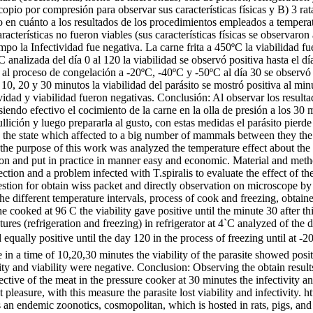
oscopio por compresión para observar sus características físicas y B) 3 
en cuánto a los resultados de los procedimientos empleados a temperatu
racterísticas no fueron viables (sus características físicas se observaron
empo la Infectividad fue negativa. La carne frita a 450ºC la viabilidad fu
 analizada del día 0 al 120 la viabilidad se observó positiva hasta el día
 al proceso de congelación a -20ºC, -40ºC y -50ºC al día 30 se observó 
 20 y 30 minutos la viabilidad del parásito se mostró positiva al minuto
ividad y viabilidad fueron negativas. Conclusión: Al observar los result
endo efectivo el cocimiento de la carne en la olla de presión a los 30 m
lición y luego prepararla al gusto, con estas medidas el parásito pierde 
in the state which affected to a big number of mammals between they the 
the purpose of this work was analyzed the temperature effect about the v
ulation and put in practice in manner easy and economic. Material and m
ction and a problem infected with T.spiralis to evaluate the effect of t
igestion for obtain wiss packet and directly observation on microscope by 
 different temperature intervals, process of cook and freezing, obtaine
cooked at 96 C the viability gave positive until the minute 30 after thi
tures (refrigeration and freezing) in refrigerator at 4`C analyzed of the 
ed equally positive until the day 120 in the process of freezing until at 
 in a time of 10,20,30 minutes the viability of the parasite showed positi
ty and viability were negative. Conclusion: Observing the obtain results 
tive of the meat in the pressure cooker at 30 minutes the infectivity and
pleasure, with this measure the parasite lost viability and infectivity.
ht
is an endemic zoonotics, cosmopolitan, which is hosted in rats, pigs, a