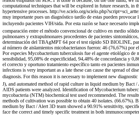
reason emphasis on MSCT is done is because, on the one hand, we have 
computational techniques that will be explored in future research, in 
hypertensive processes.
http://ve.scielo.org/scielo.php?script=sc
muy importante pues un diagnóstico tardío de estas pueden provocar l
incluyendo pacientes VIH/sida. Por esta razón se hace necesario implem
comparación entre el método convencional de cultivo en medio sólido
pulmonares y extrapulmonares procedentes de pacientes sintomáticos,
determinación del TBAgMPT 64 por el test rápido SD BIOLINE, para la
al número de aislamientos micobacterianos fueron: 46 (76,67%) por e
Por especies Mycobacterium tuberculosis fue el agente etiológico de 
sensibilidad, 95,08% de especificidad, 94,48% de concordancia y 0,86
el correcto y oportuno tratamiento específico tanto en pacientes inm
infections is very important as a late these can cause the spread of di
diagnosis. For this reason it is necessary to implement new diagnosti
J), and automated method of rapid culture in liquid medium by Bact 
AIDS patients were analyzed. Identification of Mycobacterium tube
mycobacteria (NTM) biochemical test used recommended. The results 
methods of cultivation was possible to obtain 40 isolates. (66.67%). 
medium by Bact / Alert 3D team showed a 90.91% sensitivity, specifi
face the correct and timely specific treatment in both immunocompete