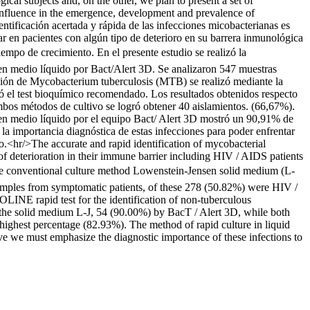
al subjects and, on the other, we plan to present a set of
ly influence in the emergence, development and prevalence of
entificación acertada y rápida de las infecciones micobacterianas es
r en pacientes con algún tipo de deterioro en su barrera inmunológica
empo de crecimiento. En el presente estudio se realizó la
en medio líquido por Bact/Alert 3D. Se analizaron 547 muestras
ación de Mycobacterium tuberculosis (MTB) se realizó mediante la
 el test bioquímico recomendado. Los resultados obtenidos respecto
bos métodos de cultivo se logró obtener 40 aislamientos. (66,67%).
 en medio líquido por el equipo Bact/ Alert 3D mostró un 90,91% de
a importancia diagnóstica de estas infecciones para poder enfrentar
o.<hr/>The accurate and rapid identification of mycobacterial
 of deterioration in their immune barrier including HIV / AIDS patients
n the conventional culture method Lowenstein-Jensen solid medium (L-
amples from symptomatic patients, of these 278 (50.82%) were HIV /
NE rapid test for the identification of non-tuberculous
the solid medium L-J, 54 (90.00%) by BacT / Alert 3D, while both
 highest percentage (82.93%). The method of rapid culture in liquid
 we must emphasize the diagnostic importance of these infections to