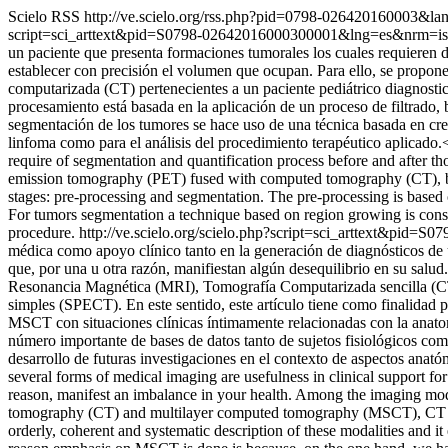
Scielo RSS
http://ve.scielo.org/rss.php?pid=0798-026420160003&l
script=sci_arttext&pid=S0798-02642016000300001&lng=es&nrm=i
un paciente que presenta formaciones tumorales los cuales requieren d
establecer con precisión el volumen que ocupan. Para ello, se propon
computarizada (CT) pertenecientes a un paciente pediátrico diagnost
procesamiento está basada en la aplicación de un proceso de filtrado, 
segmentación de los tumores se hace uso de una técnica basada en cre
linfoma como para el análisis del procedimiento terapéutico aplicado.<
require of segmentation and quantification process before and after t
emission tomography (PET) fused with computed tomography (CT), be
stages: pre-processing and segmentation. The pre-processing is based o
For tumors segmentation a technique based on region growing is cons
procedure.
http://ve.scielo.org/scielo.php?script=sci_arttext&pi
médica como apoyo clínico tanto en la generación de diagnósticos de 
que, por una u otra razón, manifiestan algún desequilibrio en su salu
Resonancia Magnética (MRI), Tomografía Computarizada sencilla (C
simples (SPECT). En este sentido, este artículo tiene como finalidad 
MSCT con situaciones clínicas íntimamente relacionadas con la anatom
número importante de bases de datos tanto de sujetos fisiológicos como
desarrollo de futuras investigaciones en el contexto de aspectos anat
several forms of medical imaging are usefulness in clinical support fo
reason, manifest an imbalance in your health. Among the imaging mod
tomography (CT) and multilayer computed tomography (MSCT), CT pos
orderly, coherent and systematic description of these modalities and i