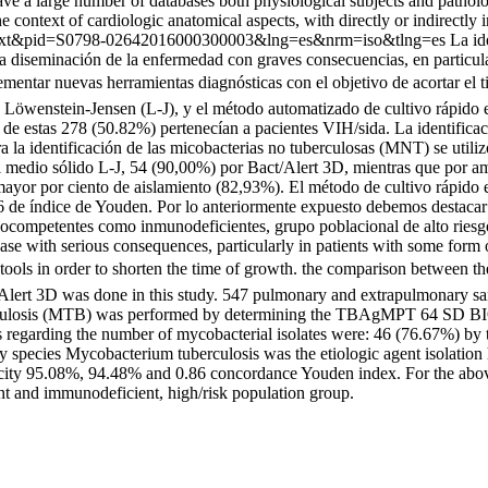
a large number of databases both physiological subjects and pathologic
the context of cardiologic anatomical aspects, with directly or indirect
i_arttext&pid=S0798-02642016000300003&lng=es&nrm=iso&tlng=es
La id
a diseminación de la enfermedad con graves consecuencias, en particula
entar nuevas herramientas diagnósticas con el objetivo de acortar el ti
 Löwenstein-Jensen (L-J), y el método automatizado de cultivo rápido 
 de estas 278 (50.82%) pertenecían a pacientes VIH/sida. La identific
 identificación de las micobacterias no tuberculosas (MNT) se utilizó
l medio sólido L-J, 54 (90,00%) por Bact/Alert 3D, mientras que por am
mayor por ciento de aislamiento (82,93%). El método de cultivo rápido
 de índice de Youden. Por lo anteriormente expuesto debemos destacar l
unocompetentes como inmunodeficientes, grupo poblacional de alto riesg
sease with serious consequences, particularly in patients with some form
c tools in order to shorten the time of growth. the comparison betwee
/ Alert 3D was done in this study. 547 pulmonary and extrapulmonary s
rculosis (MTB) was performed by determining the TBAgMPT 64 SD BIOLI
regarding the number of mycobacterial isolates were: 46 (76.67%) by 
By species Mycobacterium tuberculosis was the etiologic agent isolation
city 95.08%, 94.48% and 0.86 concordance Youden index. For the above
nt and immunodeficient, high/risk population group.