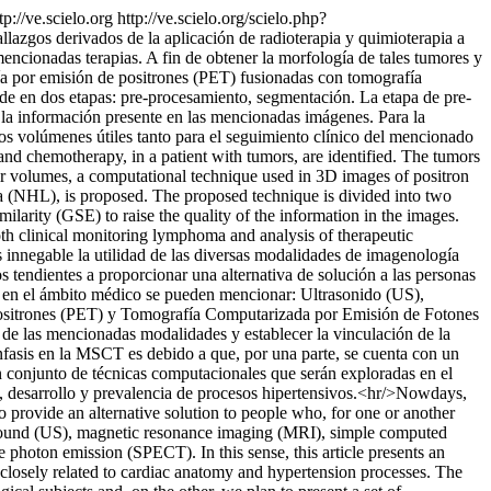
tp://ve.scielo.org
http://ve.scielo.org/scielo.php?
allazgos derivados de la aplicación de radioterapia y quimioterapia a
encionadas terapias. A fin de obtener la morfología de tales tumores y
ía por emisión de positrones (PET) fusionadas con tomografía
e en dos etapas: pre-procesamiento, segmentación. La etapa de pre-
e la información presente en las mencionadas imágenes. Para la
os volúmenes útiles tanto para el seguimiento clínico del mencionado
and chemotherapy, in a patient with tumors, are identified. The tumors
eir volumes, a computational technique used in 3D images of positron
(NHL), is proposed. The proposed technique is divided into two
ilarity (GSE) to raise the quality of the information in the images.
h clinical monitoring lymphoma and analysis of therapeutic
s innegable la utilidad de las diversas modalidades de imagenología
tendientes a proporcionar una alternativa de solución a las personas
an en el ámbito médico se pueden mencionar: Ultrasonido (US),
sitrones (PET) y Tomografía Computarizada por Emisión de Fotones
 de las mencionadas modalidades y establecer la vinculación de la
nfasis en la MSCT es debido a que, por una parte, se cuenta con un
 un conjunto de técnicas computacionales que serán exploradas en el
ón, desarrollo y prevalencia de procesos hipertensivos.<hr/>Nowdays,
o provide an alternative solution to people who, for one or another
rasound (US), magnetic resonance imaging (MRI), simple computed
ton emission (SPECT). In this sense, this article presents an
s closely related to cardiac anatomy and hypertension processes. The