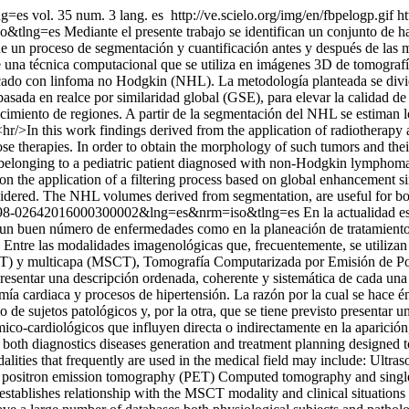
ang=es
vol. 35 num. 3 lang. es
http://ve.scielo.org/img/en/fbpelogp.gif
ht
so&tlng=es
Mediante el presente trabajo se identifican un conjunto de h
e un proceso de segmentación y cuantificación antes y después de las m
e una técnica computacional que se utiliza en imágenes 3D de tomograf
icado con linfoma no Hodgkin (NHL). La metodología planteada se divid
basada en realce por similaridad global (GSE), para elevar la calidad d
cimiento de regiones. A partir de la segmentación del NHL se estiman l
hr/>In this work findings derived from the application of radiotherapy 
hose therapies. In order to obtain the morphology of such tumors and th
longing to a pediatric patient diagnosed with non-Hodgkin lymphoma 
n the application of a filtering process based on global enhancement sim
idered. The NHL volumes derived from segmentation, are useful for bot
d=S0798-02642016000300002&lng=es&nrm=iso&tlng=es
En la actualidad e
un buen número de enfermedades como en la planeación de tratamientos 
d. Entre las modalidades imagenológicas que, frecuentemente, se utiliz
T) y multicapa (MSCT), Tomografía Computarizada por Emisión de Po
presentar una descripción ordenada, coherente y sistemática de cada una
ía cardiaca y procesos de hipertensión. La razón por la cual se hace é
 de sujetos patológicos y, por la otra, que se tiene previsto presentar
ómico-cardiológicos que influyen directa o indirectamente en la aparici
r both diagnostics diseases generation and treatment planning designed t
alities that frequently are used in the medical field may include: Ult
itron emission tomography (PET) Computed tomography and single pho
t establishes relationship with the MSCT modality and clinical situation