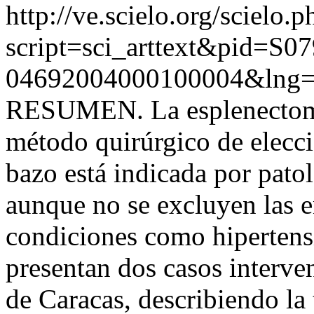
http://ve.scielo.org/scielo.p
script=sci_arttext&pid=S07
04692004000100004&lng=
RESUMEN. La esplenectomía
método quirúrgico de elecci
bazo está indicada por pato
aunque no se excluyen las 
condiciones como hipertens
presentan dos casos interve
de Caracas, describiendo la 