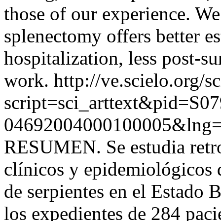
those of our experience. We
splenectomy offers better est
hospitalization, less post-su
work.
http://ve.scielo.org/s
script=sci_arttext&pid=S07
04692004000100005&lng=
RESUMEN. Se estudia retro
clínicos y epidemiológicos 
de serpientes en el Estado B
los expedientes de 284 paci