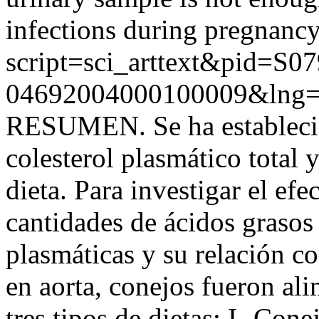
infections during pregnancy
script=sci_arttext&pid=S07
04692004000100009&lng=
RESUMEN. Se ha establecido
colesterol plasmático total 
dieta. Para investigar el efe
cantidades de ácidos grasos 
plasmáticas y su relación c
en aorta, conejos fueron al
tres tipos de dietas: I- Con