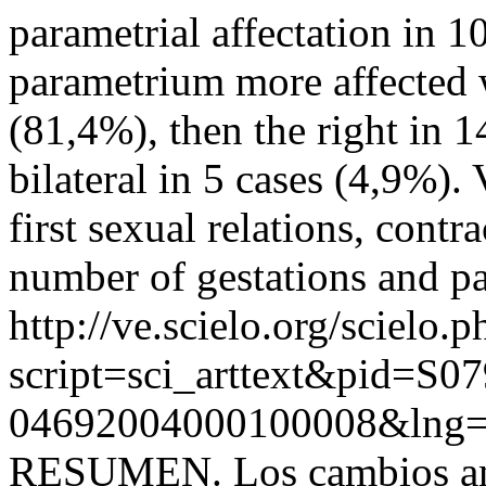
parametrial affectation in 10
parametrium more affected w
(81,4%), then the right in 1
bilateral in 5 cases (4,9%).
first sexual relations, contr
number of gestations and pa
http://ve.scielo.org/scielo.p
script=sci_arttext&pid=S07
04692004000100008&lng=
RESUMEN. Los cambios anat