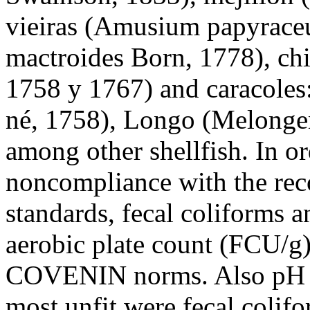
vieiras (Amusium papyrace
mactroides Born, 1778), chi
1758 y 1767) and caracoles
né, 1758), Longo (Melonge
among other shellfish. In or
noncompliance with the re
standards, fecal coliforms 
aerobic plate count (FCU/g
COVENIN norms. Also pH a
most unfit were fecal colif