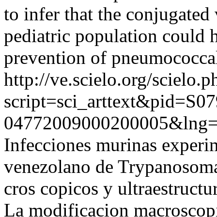
to infer that the conjugated
pediatric population could 
prevention of pneumococcal
http://ve.scielo.org/scielo.p
script=sci_arttext&pid=S07
04772009000200005&lng=
Infecciones murinas experi
venezolano de Trypanosoma
cros copicos y ultraestructur
La modificacion macroscopic