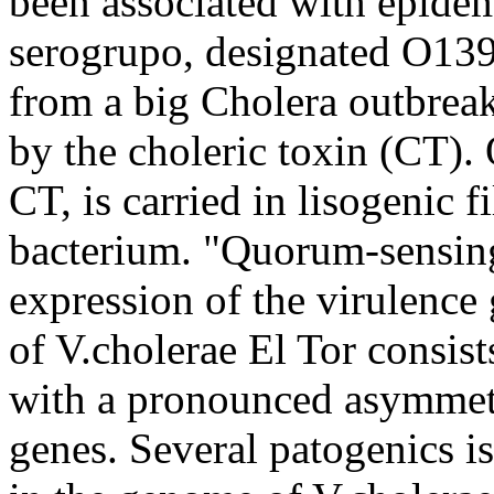
been associated with epidem
serogrupo, designated O139,
from a big Cholera outbreak
by the choleric toxin (CT).
CT, is carried in lisogenic 
bacterium. "Quorum-sensing
expression of the virulence
of V.cholerae El Tor consis
with a pronounced asymmetry
genes. Several patogenics i