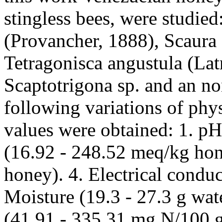
stingless bees, were studied
(Provancher, 1888), Scaura af
Tetragonisca angustula (Latr
Scaptotrigona sp. and an no
following variations of phy
values were obtained: 1. pH 
(16.92 - 248.52 meq/kg hone
honey). 4. Electrical conduc
Moisture (19.3 - 27.3 g wat
(41.91 - 335.31 mg N/100 g