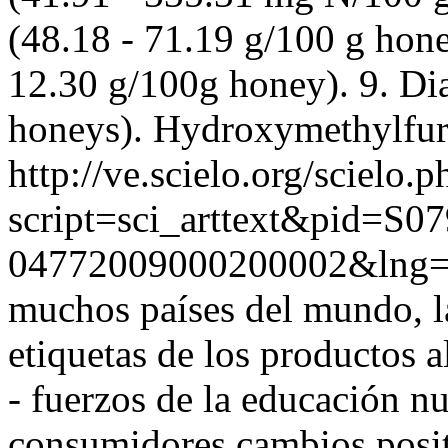
(48.18 - 71.19 g/100 g hone
12.30 g/100g honey). 9. Dias
honeys). Hydroxymethylfurfu
http://ve.scielo.org/scielo.p
script=sci_arttext&pid=S07
04772009000200002&lng=
muchos países del mundo, l
etiquetas de los productos a
- fuerzos de la educación nu
consumidores cambios positi