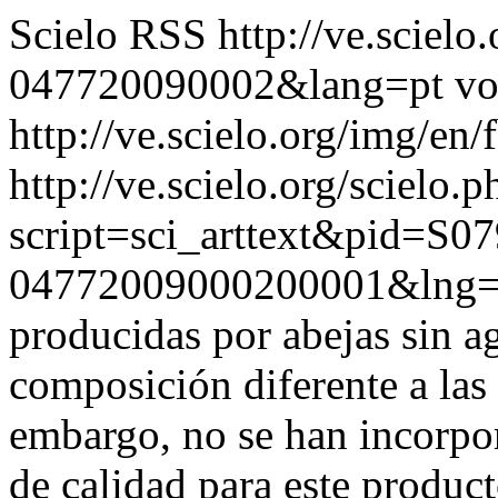
Scielo RSS
http://ve.sciel
047720090002&lang=pt
vo
http://ve.scielo.org/img/en/
http://ve.scielo.org/scielo.p
script=sci_arttext&pid=S07
04772009000200001&lng=
producidas por abejas sin a
composición diferente a las 
embargo, no se han incorpo
de calidad para este product