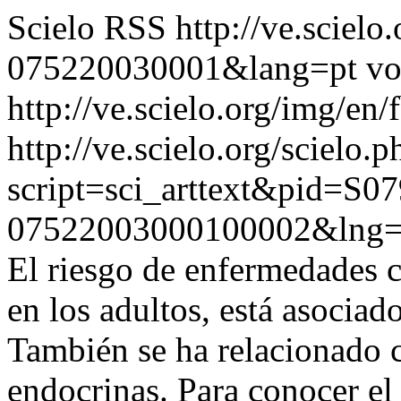
Scielo RSS
http://ve.sciel
075220030001&lang=pt
vo
http://ve.scielo.org/img/en/
http://ve.scielo.org/scielo.p
script=sci_arttext&pid=S07
07522003000100002&lng=
El riesgo de enfermedades 
en los adultos, está asociad
También se ha relacionado 
endocrinas. Para conocer el