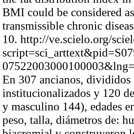
BMI could be considered as 
transmissible chronic disea
10.
http://ve.scielo.org/scie
script=sci_arttext&pid=S07
07522003000100003&lng=
En 307 ancianos, divididos
institucionalizados y 120 d
y masculino 144), edades en
peso, talla, diámetros de: 
biacromial y construyeron l