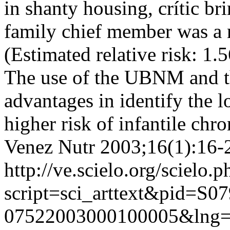
in shanty housing, crític b
family chief member was a 
(Estimated relative risk: 1.
The use of the UBNM and th
advantages in identify the l
higher risk of infantile chr
Venez Nutr 2003;16(1):16-
http://ve.scielo.org/scielo.p
script=sci_arttext&pid=S07
07522003000100005&lng=