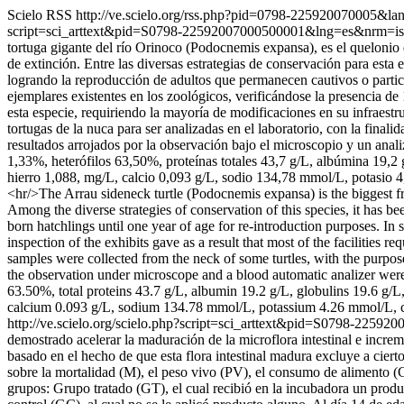
Scielo RSS
http://ve.scielo.org/rss.php?pid=0798-225920070005&l
script=sci_arttext&pid=S0798-22592007000500001&lng=es&nrm=i
tortuga gigante del río Orinoco (Podocnemis expansa), es el quelonio 
de extinción. Entre las diversas estrategias de conservación para esta
logrando la reproducción de adultos que permanecen cautivos o particip
ejemplares existentes en los zoológicos, verificándose la presencia 
esta especie, requiriendo la mayoría de modificaciones en su infraest
tortugas de la nuca para ser analizadas en el laboratorio, con la fina
resultados arrojados por la observación bajo el microscopio y un anal
1,33%, heterófilos 63,50%, proteínas totales 43,7 g/L, albúmina 19,2 g
hierro 1,088, mg/L, calcio 0,093 g/L, sodio 134,78 mmol/L, potasio
<hr/>The Arrau sideneck turtle (Podocnemis expansa) is the biggest fre
Among the diverse strategies of conservation of this species, it has bee
born hatchlings until one year of age for re-introduction purposes. I
inspection of the exhibits gave as a result that most of the facilities
samples were collected from the neck of some turtles, with the purpose
the observation under microscope and a blood automatic analizer wer
63.50%, total proteins 43.7 g/L, albumin 19.2 g/L, globulins 19.6 g/L,
calcium 0.093 g/L, sodium 134.78 mmol/L, potassium 4.26 mmol/L, c
http://ve.scielo.org/scielo.php?script=sci_arttext&pid=S0798-22
demostrado acelerar la maduración de la microflora intestinal e incre
basado en el hecho de que esta flora intestinal madura excluye a cierto
sobre la mortalidad (M), el peso vivo (PV), el consumo de alimento (
grupos: Grupo tratado (GT), el cual recibió en la incubadora un produ