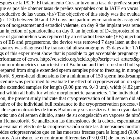
después de la IATF. El tratamiento Crestar tuvo una tasa de preñez sup
ue es posible obtener tasas de preñez aceptables con la IATF en vacas B
uctivo de las vacas.<hr/>The objective of this study was the evaluatio
(n=120) between 60 and 120 days postpartum were randomly assigned to
ction of norgestomet and estradiol valerate, on day 9 the implant was 
an injection of gonadorelina on day 0, an injection of D-cloprostenol 
ose of gonadorelina was replaced by an estradiol benzoate (EB) injec
tion of EB and progesterone, the device was removed 7 days later, at the
gnancy was diagnosed by transrectal ultrasonography 35 days after TAI.
gs of this experiment show that is possible to get acceptable pregnancy
performance of cows.
http://ve.scielo.org/scielo.php?script=sci_art
n on morphometrics characteristic of Brahman and their crossbred bull sp
repared from single extended sperm samples prior to freezing in nitrog
acolor®. Sperm-head dimensions for a minimum of 150 sperm heads/sam
ure was performed to evaluate the effect of cryopreservation on sp
 the extended samples for length (9.00 µm vs. 9.43 µm), width (4.82 µ
und within all bulls for whole morphometric parameters. The individual 
ion, the present study indicate that cryopreservation of bull semen did
ive of the individual bull resistance to the cryopreservation process.<h
zas de espermatozoides de toros Brahman y sus mestizos. Cinco eyaculado
otis: uno del semen diluido, antes de su congelación en vapores de ni
 con Hemacolor®. Se analizaron las dimensiones de la cabeza espermáti
valuar el efecto de la criopreservación sobre las dimensiones morfomé
ides criopreservados que en las muestras frescas para la longitud (9,00
toros. Así mismo, se encontraron diferencias (P<0,001) de todos los pa