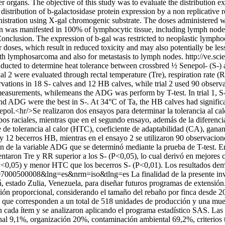
ther organs. The objective of this study was to evaluate the distribution
stribution of b-galactosidase protein expression by a non replicative 
stration using X-gal chromogenic substrate. The doses administered we
n was manifested in 100% of lymphocytic tissue, including lymph nodes
Conclusion. The expression of b-gal was restricted to neoplastic lymph
wer doses, which result in reduced toxicity and may also potentially be
ith lymphosarcoma and also for metastasis to lymph nodes.
http://ve.sc
nducted to determine heat tolerance between crossbred ½ Senepol- (S-)
al 2 were evaluated through rectal temperature (Tre), respiration rate (
ations in 18 S- calves and 12 HB calves, while trial 2 used 90 observati
asurements, whilemeans the ADG was perform by T-test. In trial 1, S- a
 ADG were the best in S-. At 34°C of Ta, the HB calves had significa
nepol.<hr/>Se realizaron dos ensayos para determinar la tolerancia al c
pos raciales, mientras que en el segundo ensayo, además de la diferencia
ice de tolerancia al calor (HTC), coeficiente de adaptabilidad (CA), gan
 12 becerros HB, mientras en el ensayo 2 se utilizaron 90 observaciones
ón de la variable ADG que se determinó mediante la prueba de T-test. En
sentaron Tre y RR superior a los S- (P<0,05), lo cual derivó en mejores
<0,05) y menor HTC que los becerros S- (P<0,01). Los resultados demue
592007000500008&lng=es&nrm=iso&tlng=es
La finalidad de la presente i
, estado Zulia, Venezuela, para diseñar futuros programas de extensión.
jación proporcional, considerando el tamaño del rebaño por finca desde 
s que corresponden a un total de 518 unidades de producción y una mues
 cada ítem y se analizaron aplicando el programa estadístico SAS. Las 
al 9,1%, organización 20%, contaminación ambiental 69,2%, criterios t