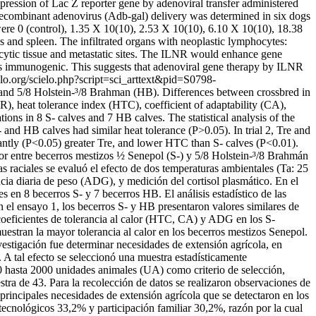
 expression of Lac Z reporter gene by adenoviral transfer administered
recombinant adenovirus (Adb-gal) delivery was determined in six dogs
re 0 (control), 1.35 X 10(10), 2.53 X 10(10), 6.10 X 10(10), 18.38
 and spleen. The infiltrated organs with neoplastic lymphocytes:
ocytic tissue and metastatic sites. The ILNR would enhance gene
 less immunogenic. This suggests that adenoviral gene therapy by ILNR
ielo.org/scielo.php?script=sci_arttext&pid=S0798-
 and 5/8 Holstein-³/8 Brahman (HB). Differences between crossbred in
RR), heat tolerance index (HTC), coefficient of adaptability (CA),
ons in 8 S- calves and 7 HB calves. The statistical analysis of the
nd HB calves had similar heat tolerance (P>0.05). In trial 2, Tre and
ntly (P<0.05) greater Tre, and lower HTC than S- calves (P<0.01).
alor entre becerros mestizos ½ Senepol (S-) y 5/8 Holstein-³/8 Brahmán
s raciales se evaluó el efecto de dos temperaturas ambientales (Ta: 25
ancia diaria de peso (ADG), y medición del cortisol plasmático. En el
 en 8 becerros S- y 7 becerros HB. El análisis estadístico de las
 el ensayo 1, los becerros S- y HB presentaron valores similares de
 coeficientes de tolerancia al calor (HTC, CA) y ADG en los S-
stran la mayor tolerancia al calor en los becerros mestizos Senepol.
nvestigación fue determinar necesidades de extensión agrícola, en
 A tal efecto se seleccionó una muestra estadísticamente
20 hasta 2000 unidades animales (UA) como criterio de selección,
tra de 43. Para la recolección de datos se realizaron observaciones de
principales necesidades de extensión agrícola que se detectaron en los
ecnológicos 33,2% y participación familiar 30,2%, razón por la cual