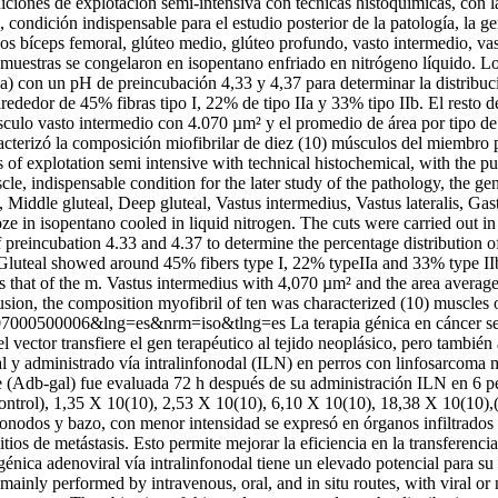
ciones de explotación semi-intensiva con técnicas histoquímicas, con la 
 condición indispensable para el estudio posterior de la patología, la g
los bíceps femoral, glúteo medio, glúteo profundo, vasto intermedio, v
s muestras se congelaron en isopentano enfriado en nitrógeno líquido. Lo
a) con un pH de preincubación 4,33 y 4,37 para determinar la distribuci
rededor de 45% fibras tipo I, 22% de tipo IIa y 33% tipo IIb. El resto d
sculo vasto intermedio con 4.070 µm² y el promedio de área por tipo de 
racterizó la composición miofibrilar de diez (10) músculos del miembro
 of explotation semi intensive with technical histochemical, with the pu
scle, indispensable condition for the later study of the pathology, the g
s, Middle gluteal, Deep gluteal, Vastus intermedius, Vastus lateralis
oze in isopentano cooled in liquid nitrogen. The cuts were carried out i
 preincubation 4.33 and 4.37 to determine the percentage distribution o
es Gluteal showed around 45% fibers type I, 22% typeIIa and 33% type IIb
 that of the m. Vastus intermedius with 4,070 µm² and the area average f
sion, the composition myofibril of ten was characterized (10) muscles 
592007000500006&lng=es&nrm=iso&tlng=es
La terapia génica en cáncer se
 vector transfiere el gen terapéutico al tejido neoplásico, pero también 
l y administrado vía intralinfonodal (ILN) en perros con linfosarcoma m
e (Adb-gal) fue evaluada 72 h después de su administración ILN en 6 p
ontrol), 1,35 X 10(10), 2,53 X 10(10), 6,10 X 10(10), 18,38 X 10(10),(
nfonodos y bazo, con menor intensidad se expresó en órganos infiltrado
itios de metástasis. Esto permite mejorar la eficiencia en la transferenc
nica adenoviral vía intralinfonodal tiene un elevado potencial para s
mainly performed by intravenous, oral, and in situ routes, with viral or