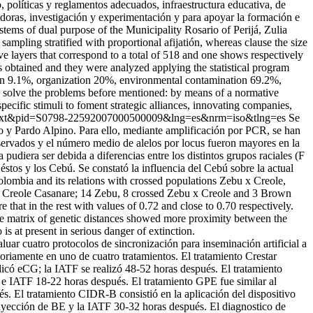
 políticas y reglamentos adecuados, infraestructura educativa, de
adoras, investigación y experimentación y para apoyar la formación e
stems of dual purpose of the Municipality Rosario of Perijá, Zulia
sampling stratified with proportional afijatión, whereas clause the size
ve layers that correspond to a total of 518 and one shows respectively
as obtained and they were analyzed applying the statistical program
 it in 9.1%, organization 20%, environmental contamination 69.2%,
 to solve the problems before mentioned: by means of a normative
specific stimuli to foment strategic alliances, innovating companies,
i_arttext&pid=S0798-22592007000500009&lng=es&nrm=iso&tlng=es
Se
ro y Pardo Alpino. Para ello, mediante amplificación por PCR, se han
servados y el número medio de alelos por locus fueron mayores en la
pudiera ser debida a diferencias entre los distintos grupos raciales (F
stos y los Cebú. Se constató la influencia del Cebú sobre la actual
olombia and its relations with crossed populations Zebu x Creole,
54 Creole Casanare; 14 Zebu, 8 crossed Zebu x Creole and 3 Brown
hat in the rest with values of 0.72 and close to 0.70 respectively.
The matrix of genetic distances showed more proximity between the
 at present in serious danger of extinction.
aluar cuatro protocolos de sincronización para inseminación artificial a
oriamente en uno de cuatro tratamientos. El tratamiento Crestar
aplicó eCG; la IATF se realizó 48-52 horas después. El tratamiento
 e IATF 18-22 horas después. El tratamiento GPE fue similar al
. El tratamiento CIDR-B consistió en la aplicación del dispositivo
 inyección de BE y la IATF 30-32 horas después. El diagnostico de