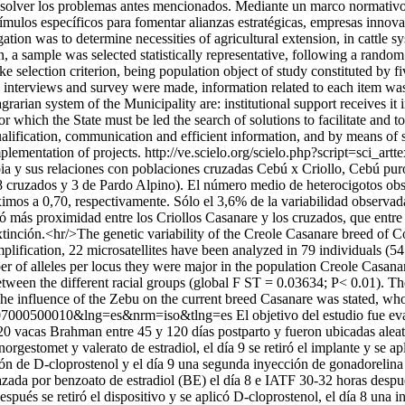
resolver los problemas antes mencionados. Mediante un marco normativo,
ímulos específicos para fomentar alianzas estratégicas, empresas innov
ion was to determine necessities of agricultural extension, in cattle sy
, a sample was selected statistically representative, following a random 
 selection criterion, being population object of study constituted by fi
ld, interviews and survey were made, information related to each item w
e agrarian system of the Municipality are: institutional support receives
r which the State must be led the search of solutions to facilitate and
 qualification, communication and efficient information, and by means of 
plementation of projects.
http://ve.scielo.org/scielo.php?script=sc
mbia y sus relaciones con poblaciones cruzadas Cebú x Criollo, Cebú pu
 8 cruzados y 3 de Pardo Alpino). El número medio de heterocigotos ob
imos a 0,70, respectivamente. Sólo el 3,6% de la variabilidad observada 
 más proximidad entre los Criollos Casanare y los cruzados, que entre é
xtinción.<hr/>The genetic variability of the Creole Casanare breed of C
ification, 22 microsatellites have been analyzed in 79 individuals (
of alleles per locus they were major in the population Creole Casanare t
between the different racial groups (global F ST = 0.03634; P< 0.01). 
 influence of the Zebu on the current breed Casanare was stated, who is
592007000500010&lng=es&nrm=iso&tlng=es
El objetivo del estudio fue ev
20 vacas Brahman entre 45 y 120 días postparto y fueron ubicadas aleat
orgestomet y valerato de estradiol, el día 9 se retiró el implante y se 
ón de D-cloprostenol y el día 9 una segunda inyección de gonadorelina
da por benzoato de estradiol (BE) el día 8 e IATF 30-32 horas después
espués se retiró el dispositivo y se aplicó D-cloprostenol, el día 8 una