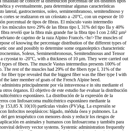
finalidad de conocer la distribución porcentual de los distintos tipos
enética y eventualmente, para determinar algunas características
asto lateral, gastrocnemios, soleo, semimembranoso, semitendinoso y
s cortes se realizaron en un críostato a -20°C, con un espesor de 10
ón porcentual de tipos de fibras. El músculo vasto intermedio
e los músculos tuvo 29% de las fibras tipo I, 31% del tipo IIa y 40%
fibra reveló que la fibra más grande fue la fibra tipo I con 2.682 µm²
 pelviano de caprino de la raza Alpino Francés.<hr/>The muscles of
rpose of knowing the percentage distribution of the different types of
enetic one and possibly to determine some organoleptics characteristic
, Gastrocnemius, Soleus, Semimembronosus, Semitendinosus and Tensor
n a cryostat to -20°C, with a thickness of 10 µm. They were carried out
f types of fibers. The muscle Vastus intermedius presents 100% of
. The rest of the muscles had 29% of the fibers type I, 31% of the
or fiber type revealed that the biggest fiber was the fiber type I with
of the later member of goats of the French Alpine beed.
 administra principalmente por vía intravenosa e in situ mediante el
a otros órganos. El objetivo de este estudio fue evaluar la distribución
ulticéntrico espontáneo. La distribución de la expresión de la
erros con linfosarcoma multicéntrico espontáneo mediante la
)y 153,85 X 10(10) partículas virales (PV)/kg. La expresión se
s con linfocitos neoplásicos: hígado, médula ósea y pulmones. La
ia del gen terapéutico con menores dosis y reducir los riesgos de
u aplicación en animales y humanos con linfosarcoma y también para
 nonviral delivery vector systems. Systemic administration frequently