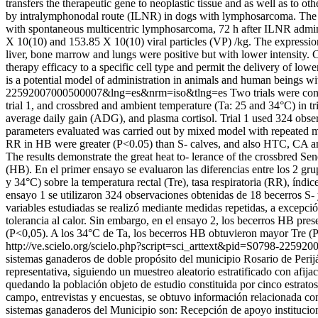
transfers the therapeutic gene to neoplastic tissue and as well as to o
by intralymphonodal route (ILNR) in dogs with lymphosarcoma. The di
with spontaneous multicentric lymphosarcoma, 72 h after ILNR admini
X 10(10) and 153.85 X 10(10) viral particles (VP) /kg. The expressio
liver, bone marrow and lungs were positive but with lower intensity. 
therapy efficacy to a specific cell type and permit the delivery of lo
is a potential model of administration in animals and human beings w
22592007000500007&lng=es&nrm=iso&tlng=es
Two trials were co
trial 1, and crossbred and ambient temperature (Ta: 25 and 34°C) in tri
average daily gain (ADG), and plasma cortisol. Trial 1 used 324 observ
parameters evaluated was carried out by mixed model with repeated me
RR in HB were greater (P<0.05) than S- calves, and also HTC, CA and
The results demonstrate the great heat to- lerance of the crossbred Se
(HB). En el primer ensayo se evaluaron las diferencias entre los 2 gru
y 34°C) sobre la temperatura rectal (Tre), tasa respiratoria (RR), índ
ensayo 1 se utilizaron 324 observaciones obtenidas de 18 becerros S- y
variables estudiadas se realizó mediante medidas repetidas, a excepci
tolerancia al calor. Sin embargo, en el ensayo 2, los becerros HB pre
(P<0,05). A los 34°C de Ta, los becerros HB obtuvieron mayor Tre (P
http://ve.scielo.org/scielo.php?script=sci_arttext&pid=S0798-22
sistemas ganaderos de doble propósito del municipio Rosario de Perijá
representativa, siguiendo un muestreo aleatorio estratificado con afi
quedando la población objeto de estudio constituida por cinco estrato
campo, entrevistas y encuestas, se obtuvo información relacionada con
sistemas ganaderos del Municipio son: Recepción de apoyo institucion