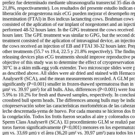
preñez fue determinado mediante ultrasonografia transrectal 35 días 
21,8%, respectivamente). Los resultados del presente estudio indican q
liberación de progesterona más eCG pueden mejorar el desempeño reprod
insemination (FTAI) in Bos indicus lactancting cows. Brahman cows 
consisted of the aplication of ear implant of norgestomet and an inje
performed 48-52 hours later. In the GPG treatment the cows received 
hours later. The GPE treatment was similar to GPG, but the second d
treatment consisted of the aplication of intravaginal device, an injec
the cows received an injection of EB and FTAI 30-32 hours later. Pre
other treatments (55.7 vs 19.4, 22.5 y 21.8% respectively). The findin
releasing devices plus eCG treatments should improve reproductive 
objective of this study was to determine the effect of cryopreservatio
30°C in a skim milk-egg yolk extender. Two microscope slides were p
as described above. All slides were air dried and stained with Hem
Analyser® (SCA), and the mean measurements recorded. A GLM proced
significantly (P<0.001) smaller in frozen-thawed spermatozoa than in
µm² vs. 39.97 µm²) for all bulls. Also, differences (P<0.001) were fo
5.9% to 10.2% for fresh and thawed samples, respectively. In conclus
crossbred bull sperm heads. The differences among bulls may be indicat
criopreservación sobre las características morfométricas de las cabe
leche descremada-yema de huevo. Por cada muestra se hicieron dos fr
la congelación. Todos los frotis fueron secados al aire y coloreados
Sperm Class Analyser® (SCA). El procedimiento GLM se realizó para e
toros fueron significativamente (P<0,001) menores en los espermatozo
µm vs. 33,69 µm) y el área (36,20 µm² vs. 39,97 µm²) para todos los 