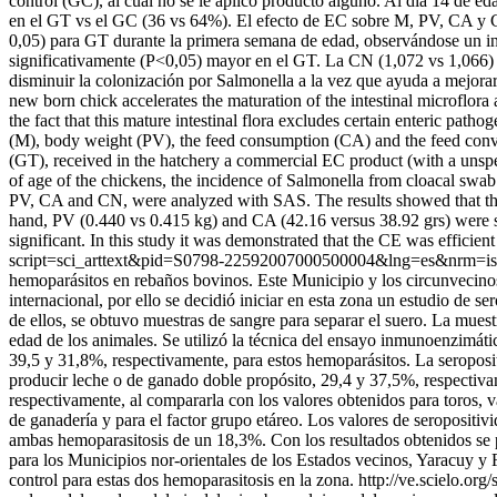
control (GC), al cual no se le aplicó producto alguno. Al día 14 de ed
en el GT vs el GC (36 vs 64%). El efecto de EC sobre M, PV, CA y CN
0,05) para GT durante la primera semana de edad, observándose un in
significativamente (P<0,05) mayor en el GT. La CN (1,072 vs 1,066) f
disminuir la colonización por Salmonella a la vez que ayuda a mejorar 
new born chick accelerates the maturation of the intestinal microflor
the fact that this mature intestinal flora excludes certain enteric pathog
(M), body weight (PV), the feed consumption (CA) and the feed conv
(GT), received in the hatchery a commercial EC product (with a unspec
of age of the chickens, the incidence of Salmonella from cloacal swa
PV, CA and CN, were analyzed with SAS. The results showed that the 
hand, PV (0.440 vs 0.415 kg) and CA (42.16 versus 38.92 grs) were s
significant. In this study it was demonstrated that the CE was efficie
script=sci_arttext&pid=S0798-22592007000500004&lng=es&nrm=i
hemoparásitos en rebaños bovinos. Este Municipio y los circunvecinos
internacional, por ello se decidió iniciar en esta zona un estudio d
de ellos, se obtuvo muestras de sangre para separar el suero. La muest
edad de los animales. Se utilizó la técnica del ensayo inmunoenzimáti
39,5 y 31,8%, respectivamente, para estos hemoparásitos. La seroposit
producir leche o de ganado doble propósito, 29,4 y 37,5%, respectivam
respectivamente, al compararla con los valores obtenidos para toros, v
de ganadería y para el factor grupo etáreo. Los valores de seropositiv
ambas hemoparasitosis de un 18,3%. Con los resultados obtenidos se pu
para los Municipios nor-orientales de los Estados vecinos, Yaracuy y 
control para estas dos hemoparasitosis en la zona.
http://ve.scielo.o