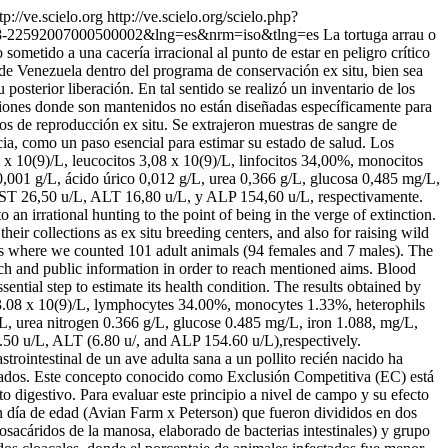
tp://ve.scielo.org
http://ve.scielo.org/scielo.php?
=S0798-22592007000500002&lng=es&nrm=iso&tlng=es
La tortuga arrau o
ometido a una cacería irracional al punto de estar en peligro crítico
s de Venezuela dentro del programa de conservación ex situ, bien sea
osterior liberación. En tal sentido se realizó un inventario de los
iciones donde son mantenidos no están diseñadas específicamente para
ros de reproducción ex situ. Se extrajeron muestras de sangre de
ncia, como un paso esencial para estimar su estado de salud. Los
 x 10(9)/L, leucocitos 3,08 x 10(9)/L, linfocitos 34,00%, monocitos
a 0,001 g/L, ácido úrico 0,012 g/L, urea 0,366 g/L, glucosa 0,485 mg/L,
AST 26,50 u/L, ALT 16,80 u/L, y ALP 154,60 u/L, respectivamente.
an irrational hunting to the point of being in the verge of extinction.
their collections as ex situ breeding centers, and also for raising wild
mens where we counted 101 adult animals (94 females and 7 males). The
earch and public information in order to reach mentioned aims. Blood
ntial step to estimate its health condition. The results obtained by
 3.08 x 10(9)/L, lymphocytes 34.00%, monocytes 1.33%, heterophils
 g/L, urea nitrogen 0.366 g/L, glucose 0.485 mg/L, iron 1.088, mg/L,
0 u/L, ALT (6.80 u/, and ALP 154.60 u/L),respectively.
strointestinal de un ave adulta sana a un pollito recién nacido ha
tratados. Este concepto conocido como Exclusión Competitiva (EC) está
to digestivo. Para evaluar este principio a nivel de campo y su efecto
n día de edad (Avian Farm x Peterson) que fueron divididos en dos
sacáridos de la manosa, elaborado de bacterias intestinales) y grupo