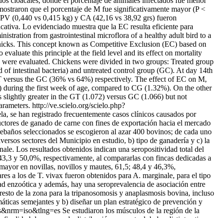
ados cloacales, donde el porcentaje de animales infectados fue menor
mostraron que el porcentaje de M fue significativamente mayor (P <
 PV (0,440 vs 0,415 kg) y CA (42,16 vs 38,92 grs) fueron
cativa. Lo evidenciado muestra que la EC resulta eficiente para
stration from gastrointestinal microflora of a healthy adult bird to a
ed chicks. This concept known as Competitive Exclusion (EC) based on
 evaluate this principle at the field level and its effect on mortality
 were evaluated. Chickens were divided in two groups: Treated group
of intestinal bacteria) and untreated control group (GC). At day 14th
GT versus the GC (36% vs 64%) respectively. The effect of EC on M,
 during the first week of age, compared to CG (1.32%). On the other
slightly greater in the GT (1.072) versus GC (1.066) but not
arameters.
http://ve.scielo.org/scielo.php?
, se han registrado frecuentemente casos clínicos causados por
uctores de ganado de carne con fines de exportación hacia el mercado
 rebaños seleccionados se escogieron al azar 400 bovinos; de cada uno
versos sectores del Municipio en estudio, b) tipo de ganadería y c) la
ale. Los resultados obtenidos indican una seropositividad total del
 43,3 y 50,0%, respectivamente, al compararlas con fincas dedicadas a
mayor en novillas, novillos y mautes, 61,5; 48,4 y 46,3%,
res a los de T. vivax fueron obtenidos para A. marginale, para el tipo
idad enzoótica y además, hay una seroprevalencia de asociación entre
resto de la zona para la tripanosomosis y anaplasmosis bovina, incluso
áticas semejantes y b) diseñar un plan estratégico de prevención y
=es&nrm=iso&tlng=es
Se estudiaron los músculos de la región de la