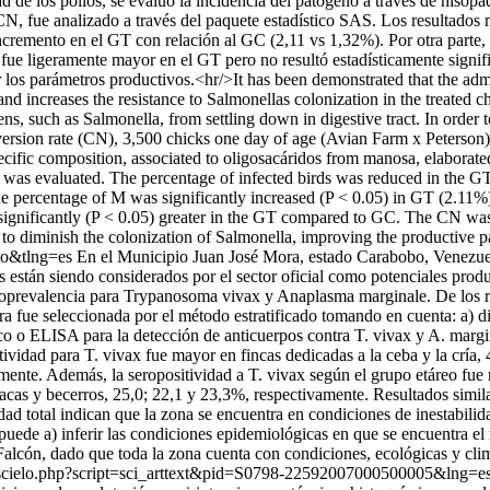
ad de los pollos, se evaluó la incidencia del patógeno a través de hisop
, fue analizado a través del paquete estadístico SAS. Los resultados 
cremento en el GT con relación al GC (2,11 vs 1,32%). Por otra parte,
ue ligeramente mayor en el GT pero no resultó estadísticamente signifi
los parámetros productivos.<hr/>It has been demonstrated that the admini
a and increases the resistance to Salmonellas colonization in the treat
ens, such as Salmonella, from settling down in digestive tract. In order to
ersion rate (CN), 3,500 chicks one day of age (Avian Farm x Peterson)
ific composition, associated to oligosacáridos from manosa, elaborated 
b was evaluated. The percentage of infected birds was reduced in the 
percentage of M was significantly increased (P < 0.05) in GT (2.11%)
ignificantly (P < 0.05) greater in the GT compared to GC. The CN was 
nt to diminish the colonization of Salmonella, improving the productive p
so&tlng=es
En el Municipio Juan José Mora, estado Carabobo, Venezuela
 están siendo considerados por el sector oficial como potenciales prod
e seroprevalencia para Trypanosoma vivax y Anaplasma marginale. De los
ra fue seleccionada por el método estratificado tomando en cuenta: a) di
co o ELISA para la detección de anticuerpos contra T. vivax y A. margin
ividad para T. vivax fue mayor en fincas dedicadas a la ceba y la cría,
ente. Además, la seropositividad a T. vivax según el grupo etáreo fue 
acas y becerros, 25,0; 22,1 y 23,3%, respectivamente. Resultados simila
idad total indican que la zona se encuentra en condiciones de inestabil
ede a) inferir las condiciones epidemiológicas en que se encuentra el 
Falcón, dado que toda la zona cuenta con condiciones, ecológicas y clim
rg/scielo.php?script=sci_arttext&pid=S0798-22592007000500005&lng