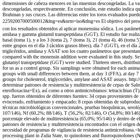
dimensiones de cabeza menores en las muestras descongeladas. La varia
descongeladas, respectivamente. En conclusión, este estudio indica qu
Brahman y sus cruces. Las diferencias entre los toros evaluados puede 
22592007000500012&lng=es&nrm=iso&tlng=es
El objetivo del pre
con los resultados obtenidos al aplicar monensina sódica. Los parámetr
amilasa y gamma glutamil transpeptidasa (GGT). El estudio fue realiz
basal (toma 1), y a los 3 (toma 2), 7 (toma 3), 21 (toma 4), 46 (toma
entre grupos en el día 3 (ácidos grasos libres), día 7 (GGT), en el día
triglicéridos, amilasa y ASAT son los cuatro parámetros que presenta
compared with the monensin addition were evaluated in this study. Se
glutamyl transpeptidase (GGT) were studied. Thirteen steers, distrib
for us as a control group. Six samplings were obtained for each animal,
groups with small differences between them, at day 3 (FFA), at day 7 
groups for cholesterol, triglycerides, amylase and ASAT assays.
http:
determinar patrones de resistencia y multirresistencia de cepas de Sa
enrofloxacina=Ex), así como a otros antimicrobianos: tetraciclinas (T)
spp. fueron obtenidos de diferentes fuentes: 34 cepas provenientes de 
eviscerado, enfriamiento y empacado; 8 cepas obtenidas de subproducto
técnicas microbiológicas convencionales, pruebas bioquímicas, serológi
107/146), Nf (60,2%; 88/146), T (56,2%; 82/146), O (54,8%; 80/146),
porcentaje elevado de multirresistencia (65,0%; 95/146) y dentro de 
patrones de resistencia y multirresistencia encontrados con el origen d
necesidad de programas de vigilancia de resistencia antimicrobiana.<hr
processing plant in Zulia State, to quinolones and fluoroquinolones (N