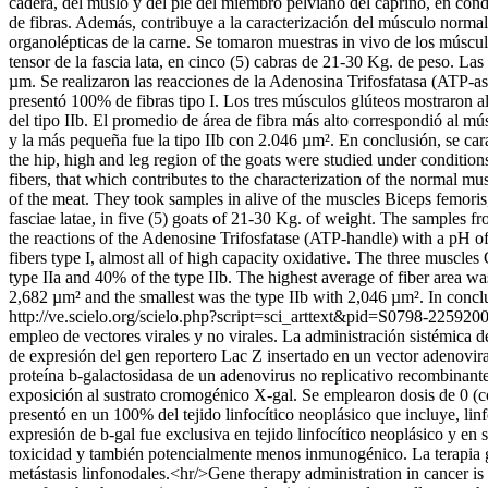
cadera, del muslo y del pie del miembro pelviano del caprino, en condi
de fibras. Además, contribuye a la caracterización del músculo normal,
organolépticas de la carne. Se tomaron muestras in vivo de los múscu
tensor de la fascia lata, en cinco (5) cabras de 21-30 Kg. de peso. La
µm. Se realizaron las reacciones de la Adenosina Trifosfatasa (ATP-as
presentó 100% de fibras tipo I. Los tres músculos glúteos mostraron al
del tipo IIb. El promedio de área de fibra más alto correspondió al mú
y la más pequeña fue la tipo IIb con 2.046 µm². En conclusión, se ca
the hip, high and leg region of the goats were studied under conditions
fibers, that which contributes to the characterization of the normal mu
of the meat. They took samples in alive of the muscles Biceps femori
fasciae latae, in five (5) goats of 21-30 Kg. of weight. The samples fr
the reactions of the Adenosine Trifosfatase (ATP-handle) with a pH of
fibers type I, almost all of high capacity oxidative. The three muscl
type IIa and 40% of the type IIb. The highest average of fiber area was
2,682 µm² and the smallest was the type IIb with 2,046 µm². In conclu
http://ve.scielo.org/scielo.php?script=sci_arttext&pid=S0798-22
empleo de vectores virales y no virales. La administración sistémica del
de expresión del gen reportero Lac Z insertado en un vector adenovira
proteína b-galactosidasa de un adenovirus no replicativo recombinant
exposición al sustrato cromogénico X-gal. Se emplearon dosis de 0 (c
presentó en un 100% del tejido linfocítico neoplásico que incluye, li
expresión de b-gal fue exclusiva en tejido linfocítico neoplásico y en s
toxicidad y también potencialmente menos inmunogénico. La terapia gé
metástasis linfonodales.<hr/>Gene therapy administration in cancer is 