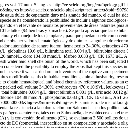
ang=es
vol. 17 num. 5 lang. es
http://ve.scielo.org/img/en/fbpelogp.gif
ht
so&tlng=es
http://ve.scielo.org/scielo.php?script=sci_arttext&pid
de agua dulce de caparazón duro más grande del mundo, el cual ha sido s
 especie se ha considerado la posibilidad de incluir a algunos zoológico
ando en el levante de neonatos provenientes de áreas naturales para su p
de 101 adultos (94 hembras y 7 machos). Se pudo apreciar que las exhib
ructura y el manejo de los ejemplares, para que puedan servir como cent
lidad de obtener valores hematológicos y de química sanguínea de refere
izador automático de sangre fueron: hematocrito 34,30%, eritrocitos 470
/L, globulinas 19,6 g/L, bilirrubina total 0,004 g/L, bilirrubina direct
 4,26 mmol/L, cloro 104,38 mmol/L, fósforo 0,033 g/L, CK 1673 u/L, 
sh water hard shell chelonian of the world, which has been subjected to 
n considered the possibility to employ the zoos that kept this species in 
n such a sense it was carried out an inventory of the captive zoo speci
 requires modifications, also in habitat conditions, animal husbandry, res
 to obtain hematological and blood chemistry reference values, as an esse
e: packed cell volume 34.30%, erythrocytes 470 x 10(9)/L, leukocytes
 total bilirubine 0.004 g/L, direct bilirubin 0.001 g/L, uric acid 0.012
hloride 104.38 mmol/L, phosphorus 0.033 g/L, CK 1673 u/L, AST 26.5
592007000500003&lng=es&nrm=iso&tlng=es
El suministro de microflora ga
mentar la resistencia a la colonización por Salmonellas en los pollitos 
s patógenos entéricos, tales como Salmonella, de establecerse en el trac
CA) y la conversión de alimento (CN), se evaluaron 3.500 pollitos de u
cto de EC (comercial, inespecífico en su composición y asociado a oligo