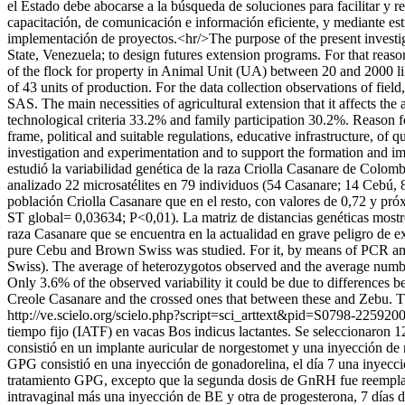
el Estado debe abocarse a la búsqueda de soluciones para facilitar y 
capacitación, de comunicación e información eficiente, y mediante est
implementación de proyectos.<hr/>The purpose of the present investigat
State, Venezuela; to design futures extension programs. For that reason
of the flock for property in Animal Unit (UA) between 20 and 2000 like
of 43 units of production. For the data collection observations of fie
SAS. The main necessities of agricultural extension that it affects th
technological criteria 33.2% and family participation 30.2%. Reason fo
frame, political and suitable regulations, educative infrastructure, of
investigation and experimentation and to support the formation and im
estudió la variabilidad genética de la raza Criolla Casanare de Colo
analizado 22 microsatélites en 79 individuos (54 Casanare; 14 Cebú,
población Criolla Casanare que en el resto, con valores de 0,72 y próx
ST global= 0,03634; P<0,01). La matriz de distancias genéticas mostró
raza Casanare que se encuentra en la actualidad en grave peligro de e
pure Cebu and Brown Swiss was studied. For it, by means of PCR ampl
Swiss). The average of heterozygotos observed and the average number 
Only 3.6% of the observed variability it could be due to differences 
Creole Casanare and the crossed ones that between these and Zebu. The
http://ve.scielo.org/scielo.php?script=sci_arttext&pid=S0798-22
tiempo fijo (IATF) en vacas Bos indicus lactantes. Se seleccionaron 1
consistió en un implante auricular de norgestomet y una inyección de n
GPG consistió en una inyección de gonadorelina, el día 7 una inyecci
tratamiento GPG, excepto que la segunda dosis de GnRH fue reemplaza
intravaginal más una inyección de BE y otra de progesterona, 7 días d