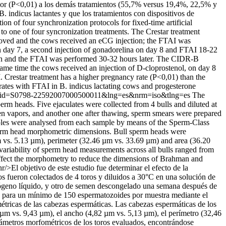
erior (P<0,01) a los demás tratamientos (55,7% versus 19,4%, 22,5% y
. indicus lactantes y que los tratamientos con dispositivos de
n of four synchronization protocols for fixed-time artificial
 one of four syncronization treatments. The Crestar treatment
removed and the cows received an eCG injection; the FTAI was
on day 7, a second injection of gonadorelina on day 8 and FTAI 18-22
tion and the FTAI was performed 30-32 hours later. The CIDR-B
 same time the cows received an injection of D-cloprostenol, on day 8
 Crestar treatment has a higher pregnancy rate (P<0,01) than the
 rates with FTAI in B. indicus lactating cows and progesterone
text&pid=S0798-22592007000500011&lng=es&nrm=iso&tlng=es
The
erm heads. Five ejaculates were collected from 4 bulls and diluted at
en vapors, and another one after thawing, sperm smears were prepared
ples were analysed from each sample by means of the Sperm-Class
erm head morphometric dimensions. Bull sperm heads were
m vs. 5.13 µm), perimeter (32.46 µm vs. 33.69 µm) and area (36.20
variability of sperm head measurements across all bulls ranged from
 affect the morphometry to reduce the dimensions of Brahman and
r/>El objetivo de este estudio fue determinar el efecto de la
s fueron colectados de 4 toros y diluidos a 30°C en una solución de
trógeno líquido, y otro de semen descongelado una semana después de
ca para un mínimo de 150 espermatozoides por muestra mediante el
tricas de las cabezas espermáticas. Las cabezas espermáticas de los
 µm vs. 9,43 µm), el ancho (4,82 µm vs. 5,13 µm), el perímetro (32,46
rámetros morfométricos de los toros evaluados, encontrándose