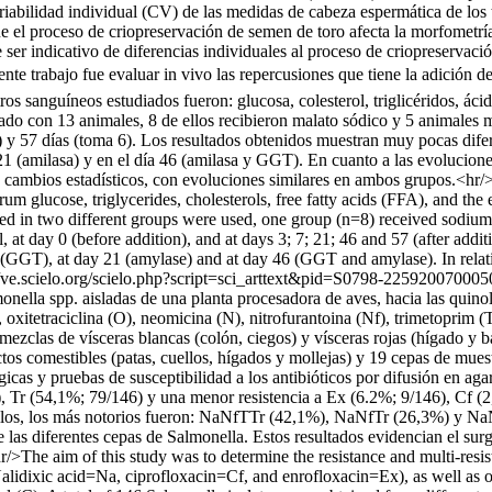
bilidad individual (CV) de las medidas de cabeza espermática de los to
e el proceso de criopreservación de semen de toro afecta la morfometría
ser indicativo de diferencias individuales al proceso de criopreservació
sente trabajo fue evaluar in vivo las repercusiones que tiene la adició
os sanguíneos estudiados fueron: glucosa, colesterol, triglicéridos, áci
ado con 13 animales, 8 de ellos recibieron malato sódico y 5 animales
 5) y 57 días (toma 6). Los resultados obtenidos muestran muy pocas dif
 21 (amilasa) y en el día 46 (amilasa y GGT). En cuanto a las evolucione
n cambios estadísticos, con evoluciones similares en ambos grupos.<hr/
rum glucose, triglycerides, cholesterols, free fatty acids (FFA), and 
uted in two different groups were used, one group (n=8) received sodi
 at day 0 (before addition), and at days 3; 7; 21; 46 and 57 (after addit
(GGT), at day 21 (amylase) and at day 46 (GGT and amylase). In relatio
//ve.scielo.org/scielo.php?script=sci_arttext&pid=S0798-22592007
lmonella spp. aisladas de una planta procesadora de aves, hacia las qui
, oxitetraciclina (O), neomicina (N), nitrofurantoina (Nf), trimetoprim (
mezclas de vísceras blancas (colón, ciegos) y vísceras rojas (hígado y b
s comestibles (patas, cuellos, hígados y mollejas) y 19 cepas de muestr
cas y pruebas de susceptibilidad a los antibióticos por difusión en agar
 Tr (54,1%; 79/146) y una menor resistencia a Ex (6.2%; 9/146), Cf (
ellos, los más notorios fueron: NaNfTTr (42,1%), NaNfTr (26,3%) y NaN
e las diferentes cepas de Salmonella. Estos resultados evidencian el sur
/>The aim of this study was to determine the resistance and multi-resista
alidixic acid=Na, ciprofloxacin=Cf, and enrofloxacin=Ex), as well as oth