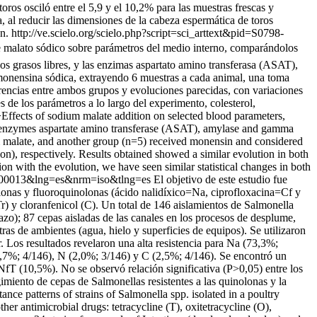
ros osciló entre el 5,9 y el 10,2% para las muestras frescas y
, al reducir las dimensiones de la cabeza espermática de toros
n.
http://ve.scielo.org/scielo.php?script=sci_arttext&pid=S0798-
n de malato sódico sobre parámetros del medio interno, comparándolos
dos grasos libres, y las enzimas aspartato amino transferasa (ASAT),
 monensina sódica, extrayendo 6 muestras a cada animal, una toma
erencias entre ambos grupos y evoluciones parecidas, con variaciones
s de los parámetros a lo largo del experimento, colesterol,
>Effects of sodium malate addition on selected blood parameters,
the enzymes aspartate amino transferase (ASAT), amylase and gamma
um malate, and another group (n=5) received monensin and considered
ion), respectively. Results obtained showed a similar evolution in both
n with the evolution, we have seen similar statistical changes in both
000500013&lng=es&nrm=iso&tlng=es
El objetivo de este estudio fue
nolonas y fluoroquinolonas (ácido nalidíxico=Na, ciprofloxacina=Cf y
Tr) y cloranfenicol (C). Un total de 146 aislamientos de Salmonella
azo); 87 cepas aisladas de las canales en los procesos de desplume,
as de ambientes (agua, hielo y superficies de equipos). Se utilizaron
. Los resultados revelaron una alta resistencia para Na (73,3%;
2,7%; 4/146), N (2,0%; 3/146) y C (2,5%; 4/146). Se encontró un
fT (10,5%). No se observó relación significativa (P>0,05) entre los
gimiento de cepas de Salmonellas resistentes a las quinolonas y la
nce patterns of strains of Salmonella spp. isolated in a poultry
er antimicrobial drugs: tetracycline (T), oxitetracycline (O),