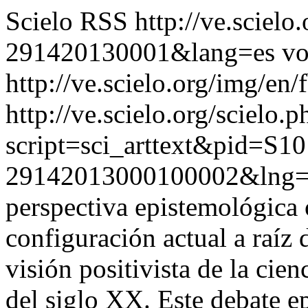
Scielo RSS
http://ve.sciel
291420130001&lang=es
vo
http://ve.scielo.org/img/en/
http://ve.scielo.org/scielo.p
script=sci_arttext&pid=S10
29142013000100002&lng=
perspectiva epistemológica 
configuración actual a raíz 
visión positivista de la cie
del siglo XX. Este debate 