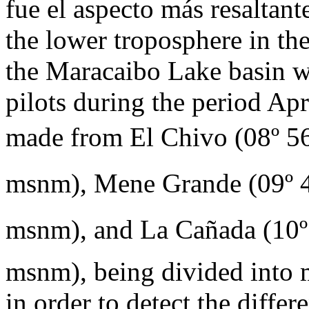
fue el aspecto más resaltan
the lower troposphere in the
the Maracaibo Lake basin w
pilots during the period A
made from El Chivo (08º 56
msnm), Mene Grande (09º 49
msnm), and La Cañada (10º 3
msnm), being divided into 
in order to detect the diffe