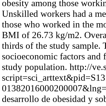
obesity among those workin
Unskilled workers had a m
those who worked in the mo
BMI of 26.73 kg/m2. Overal
thirds of the study sample. 
socioeconomic factors and f
study population.
http://ve.
script=sci_arttext&pid=S13
01382016000200007&lng=
desarrollo de obesidad y so