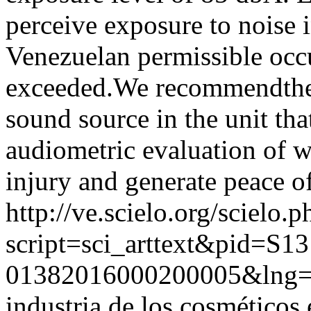
perceive exposure to noise i
Venezuelan permissible occu
exceeded.We recommendthe 
sound source in the unit th
audiometric evaluation of w
injury and generate peace o
http://ve.scielo.org/scielo.p
script=sci_arttext&pid=S13
01382016000200005&lng=
industria de los cosméticos