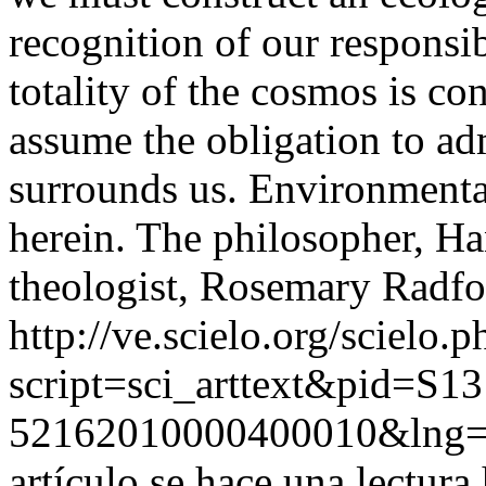
recognition of our responsib
totality of the cosmos is co
assume the obligation to adm
surrounds us. Environmenta
herein. The philosopher, H
theologist, Rosemary Radfor
http://ve.scielo.org/scielo.p
script=sci_arttext&pid=S13
52162010000400010&lng=
artículo se hace una lectura