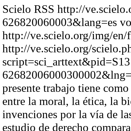
Scielo RSS
http://ve.sciel
626820060003&lang=es
vo
http://ve.scielo.org/img/en/
http://ve.scielo.org/scielo.p
script=sci_arttext&pid=S13
62682006000300002&lng=
presente trabajo tiene como 
entre la moral, la ética, la b
invenciones por la vía de la
estudio de derecho comparad