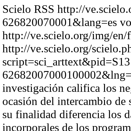
Scielo RSS
http://ve.sciel
626820070001&lang=es
vo
http://ve.scielo.org/img/en/
http://ve.scielo.org/scielo.p
script=sci_arttext&pid=S13
62682007000100002&lng=
investigación califica los n
ocasión del intercambio de s
su finalidad diferencia los 
incorporales de los progra