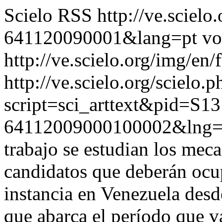
Scielo RSS
http://ve.sciel
641120090001&lang=pt
vo
http://ve.scielo.org/img/en/
http://ve.scielo.org/scielo.p
script=sci_arttext&pid=S13
64112009000100002&lng=
trabajo se estudian los mec
candidatos que deberán ocup
instancia en Venezuela desd
que abarca el período que v