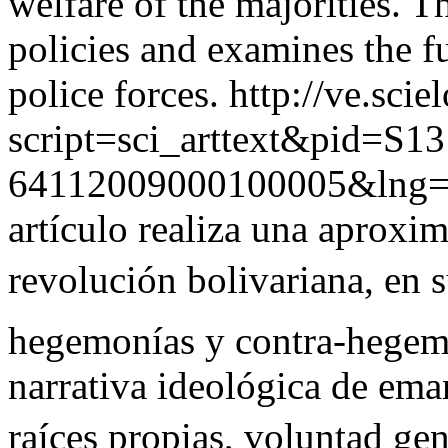
welfare of the majorities. T
policies and examines the fu
police forces.
http://ve.scie
script=sci_arttext&pid=S13
64112009000100005&lng=
artículo realiza una aproxim
revolución bolivariana, en
hegemonías y contra-hegem
narrativa ideológica de ema
raíces propias, voluntad ge