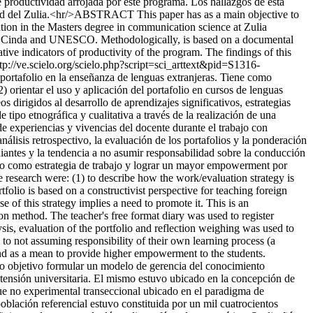
de productividad arrojada por este programa. Los hallazgos de esta
idad del Zulia.<hr/>ABSTRACT This paper has as a main objective to
ation in the Masters degree in communication science at Zulia
m the Cinda and UNESCO. Methodologically, is based on a documental
ive indicators of productivity of the program. The findings of this
tp://ve.scielo.org/scielo.php?script=sci_arttext&pid=S1316-
portafolio en la enseñanza de lenguas extranjeras. Tiene como
2) orientar el uso y aplicación del portafolio en cursos de lenguas
dirigidos al desarrollo de aprendizajes significativos, estrategias
tipo etnográfica y cualitativa a través de la realización de una
n de experiencias y vivencias del docente durante el trabajo con
lisis retrospectivo, la evaluación de los portafolios y la ponderación
udiantes y la tendencia a no asumir responsabilidad sobre la conducción
folio como estrategia de trabajo y lograr un mayor empowerment por
he research were: (1) to describe how the work/evaluation strategy is
tfolio is based on a constructivist perspective for teaching foreign
 this strategy implies a need to promote it. This is an
ion method. The teacher's free format diary was used to register
s, evaluation of the portfolio and reflection weighing was used to
 to not assuming responsibility of their own learning process (a
 and as a mean to provide higher empowerment to the students.
o objetivo formular un modelo de gerencia del conocimiento
xtensión universitaria. El mismo estuvo ubicado en la concepción de
 fue no experimental transeccional ubicado en el paradigma de
oblación referencial estuvo constituida por un mil cuatrocientos