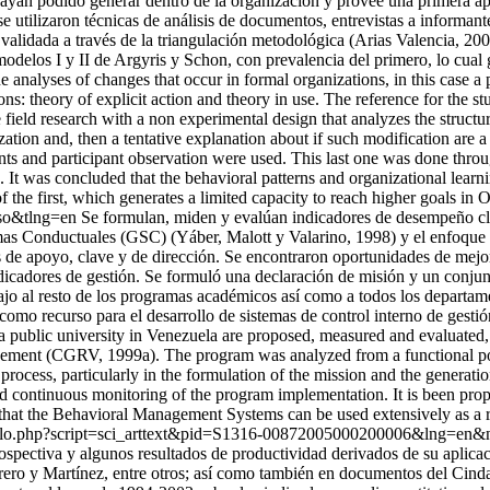
yan podido generar dentro de la organización y provee una primera apr
e utilizaron técnicas de análisis de documentos, entrevistas a informant
validada a través de la triangulación metodológica (Arias Valencia, 20
los I y II de Argyris y Schon, con prevalencia del primero, lo cual 
 analyses of changes that occur in formal organizations, in this case a p
s: theory of explicit action and theory in use. The reference for the 
field research with a non experimental design that analyzes the struct
ation and, then a tentative explanation about if such modification are a
nts and participant observation were used. This last one was done thro
. It was concluded that the behavioral patterns and organizational lear
he first, which generates a limited capacity to reach higher goals in 
so&tlng=en
Se formulan, miden y evalúan indicadores de desempeño c
as Conductuales (GSC) (Yáber, Malott y Valarino, 1998) y el enfoque 
 de apoyo, clave y de dirección. Se encontraron oportunidades de mejor
ndicadores de gestión. Se formuló una declaración de misión y un conjun
ajo al resto de los programas académicos así como a todos los departam
mo recurso para el desarrollo de sistemas de control interno de gesti
a public university in Venezuela are proposed, measured and evaluat
gement (CGRV, 1999a). The program was analyzed from a functional po
ocess, particularly in the formulation of the mission and the generat
and continuous monitoring of the program implementation. It is been pro
s that the Behavioral Management Systems can be used extensively as a
/scielo.php?script=sci_arttext&pid=S1316-00872005000200006&lng=e
rospectiva y algunos resultados de productividad derivados de su aplic
abrero y Martínez, entre otros; así como también en documentos del C