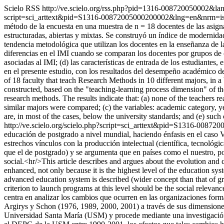
Scielo RSS
http://ve.scielo.org/rss.php?pid=1316-008720050002&l
script=sci_arttext&pid=S1316-00872005000200002&lng=en&nrm=i
método de la encuesta en una muestra de n = 18 docentes de las asign
estructuradas, abiertas y mixtas. Se construyó un índice de modernida
tendencia metodológica que utilizan los docentes en la enseñanza de la
diferencias en el IMI cuando se comparan los docentes por grupos de ca
asociadas al IMI; (d) las características de entrada de los estudiantes,
en el presente estudio, con los resultados del desempeño académico d
of 18 faculty that teach Research Methods in 10 different majors, in 
constructed, based on the "teaching-learning process dimension" of th
research methods. The results indicate that: (a) none of the teachers re
similar majors were compared; (c) the variables: academic category, yea
are, in most of the cases, below the university standards; and (e) such 
http://ve.scielo.org/scielo.php?script=sci_arttext&pid=S1316-00
educación de postgrado a nivel mundial, haciendo énfasis en el caso Ve
estrechos vínculos con la producción intelectual (científica, tecnoló
que el de postgrado) y se argumenta que en países como el nuestro, poc
social.<hr/>This article describes and argues about the evolution and
enhanced, not only because it is the highest level of the education syst
advanced education system is described (wider concept than that of gr
criterion to launch programs at this level should be the social relevanc
centra en analizar los cambios que ocurren en las organizaciones form
Argirys y Schon (1976, 1989, 2000, 2001) a través de sus dimensiones:
Universidad Santa María (USM) y procede mediante una investigación d