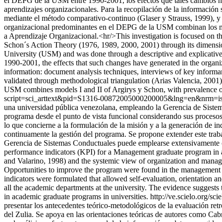
el DEPG de la USM entre 1990-2001, los efectos que tales cambios ha
aprendizajes organizacionales. Para la recopilación de la información s
mediante el método comparativo-continuo (Glaser y Strauss, 1999), y 
organizacional predominantes en el DEPG de la USM combinan los mode
a Aprendizaje Organizacional.<hr/>This investigation is focused on the
Schon´s Action Theory (1976, 1989, 2000, 2001) through its dimension
University (USM) and was done through a descriptive and explicative 
1990-2001, the effects that such changes have generated in the organiz
information: document analysis techniques, interviews of key informa
validated through methodological triangulation (Arias Valencia, 2001)
USM combines models I and II of Argirys y Schon, with prevalence of t
script=sci_arttext&pid=S1316-00872005000200005&lng=en&nrm=i
una universidad pública venezolana, empleando la Gerencia de Sistem
programa desde el punto de vista funcional considerando sus procesos
lo que concierne a la formulación de la misión y a la generación de i
continuamente la gestión del programa. Se propone extender este trab
Gerencia de Sistemas Conductuales puede emplearse extensivamente co
performance indicators (KPI) for a Management graduate program in 
and Valarino, 1998) and the systemic view of organization and mana
Opportunities to improve the program were found in the management pr
indicators were formulated that allowed self-evaluation, orientation 
all the academic departments at the university. The evidence suggest
in academic graduate programs in universities.
http://ve.scielo.org
presentar los antecedentes teórico-metodológicos de la evaluación ret
del Zulia. Se apoya en las orientaciones teóricas de autores como C