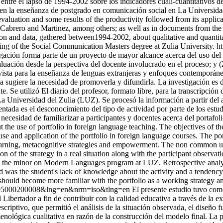
s entre el lapso de 1994-2002 sobre los indicadores cuali-cuantitativos 
vos en la enseñanza de postgrado en comunicación social en La Univers
evaluation and some results of the productivity followed from its applic
ch as Cabrero and Martinez, among others; as well as in documents fro
ion and data, gathered between1994-2002, about qualitative and quantitat
ching of the Social Communication Masters degree at Zulia University.
ht
igación forma parte de un proyecto de mayor alcance acerca del uso del 
valuación desde la perspectiva del docente involucrado en el proceso; y (
vista para la enseñanza de lenguas extranjeras y enfoques contemporáneos 
sugiere la necesidad de promoverla y difundirla. La investigación es de 
te. Se utilizó El diario del profesor, formato libre, para la transcripció
 Universidad del Zulia (LUZ). Se procesó la información a partir del aná
rentada es el desconocimiento del tipo de actividad por parte de los est
la necesidad de familiarizar a participantes y docentes acerca del porta
ut the use of portfolio in foreign language teaching. The objectives of t
use and application of the portfolio in foreign language courses. The por
ning, metacognitive strategies and empowerment. The non common use of
n of the strategy in a real situation along with the participant observat
 in the minor on Modern Languages program at LUZ. Retrospective analysi
ed was the student's lack of knowledge about the activity and a tendency
rs should become more familiar with the portfolio as a working strategy
872005000200008&lng=en&nrm=iso&tlng=en
El presente estudio tuvo com
ibertador a fin de contribuir con la calidad educativa a través de la e
criptivo, que permitió el análisis de la situación observada, el diseño
enológica cualitativa en razón de la construcción del modelo final. La p