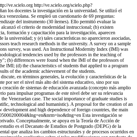
ttp://ve.scielo.org
http://ve.scielo.org/scielo.php?
an los docentes la investigación en la universidad. Se utilizó el
lica venezolana. Se empleó un cuestionario de 69 preguntas:
dizaje del instrumento (30 ítemes). Ello permitió evaluar la
alcanzó el criterio de modernidad instruccional; (b) existen
cia, formación y capacitación para la investigación, aparecen
e la universidad; y (e) tales características no aparecieron asociadas,
sors teach research methods in the university. A survey on a sample
tions survey, was used. An Instructional Modernity Index (IMI) was
hodological tendencies used by the professors in the teaching of
nity"; (b) differences were found when the IMI of the professors of
e IMI; (d) the characteristics of students that applied to a program
results of the academic achievement of the students.
 discute, en términos generales, la evolución y características de la
e por ser el nivel más alto del sistema educativo, sino por sus
a la creación de sistemas de educación avanzada (concepto más amplio
erio para impulsar programas de este nivel debe ser su relevancia
 the Venezuelan case. The social importance of graduate studies is
ntific, technological and humanistic). A proposal for the creation of an
 low development and high dependence of foreign countries, the main
0872005000200004&lng=en&nrm=iso&tlng=en
Esta investigación se
or privado. Conceptualmente, se apoya en la Teoría de Acción de
el estudio es el Decanato de Estudios de Postgrado (DEPG) de la
tal que analiza los cambios estructurales y de procesos ocurridos en