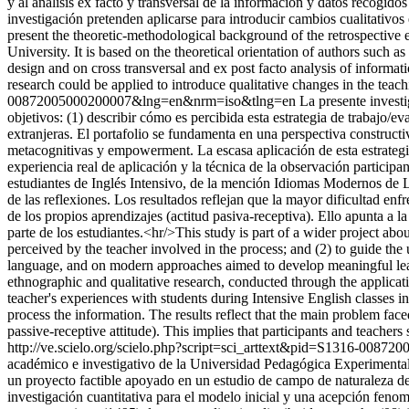
y al análisis ex facto y transversal de la información y datos recogido
investigación pretenden aplicarse para introducir cambios cualitati
present the theoretic-methodological background of the retrospective 
University. It is based on the theoretical orientation of authors su
design and on cross transversal and ex post facto analysis of informat
research could be applied to introduce qualitative changes in the tea
00872005000200007&lng=en&nrm=iso&tlng=en
La presente invest
objetivos: (1) describir cómo es percibida esta estrategia de trabajo/e
extranjeras. El portafolio se fundamenta en una perspectiva constructi
metacognitivas y empowerment. La escasa aplicación de esta estrategia 
experiencia real de aplicación y la técnica de la observación participan
estudiantes de Inglés Intensivo, de la mención Idiomas Modernos de La
de las reflexiones. Los resultados reflejan que la mayor dificultad enf
de los propios aprendizajes (actitud pasiva-receptiva). Ello apunta a 
parte de los estudiantes.<hr/>This study is part of a wider project abo
perceived by the teacher involved in the process; and (2) to guide the 
language, and on modern approaches aimed to develop meaningful lear
ethnographic and qualitative research, conducted through the applicatio
teacher's experiences with students during Intensive English classes
process the information. The results reflect that the main problem fac
passive-receptive attitude). This implies that participants and teache
http://ve.scielo.org/scielo.php?script=sci_arttext&pid=S1316-00
académico e investigativo de la Universidad Pedagógica Experimental L
un proyecto factible apoyado en un estudio de campo de naturaleza des
investigación cuantitativa para el modelo inicial y una acepción fenom