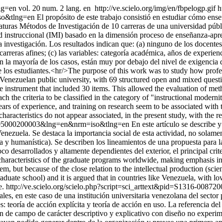
ang=en
vol. 20 num. 2 lang. en
http://ve.scielo.org/img/en/fbpelogp.gif
h
so&tlng=en
El propósito de este trabajo consistió en estudiar cómo enseñ
aturas Métodos de Investigación de 10 carreras de una universidad púb
d instruccional (IMI) basado en la dimensión proceso de enseñanza-apren
 investigación. Los resultados indican que: (a) ninguno de los docentes 
rreras afines; (c) las variables: categoría académica, años de experien
 en la mayoría de los casos, están muy por debajo del nivel de exigencia d
e los estudiantes.<hr/>The purpose of this work was to study how profes
a Venezuelan public university, with 69 structured open and mixed ques
e instrument that included 30 items. This allowed the evaluation of met
ach the criteria to be classified in the category of "instructional moder
rs of experience, and training on research seem to be associated with th
characteristics do not appear associated, in the present study, with the 
872005000200003&lng=en&nrm=iso&tlng=en
En este artículo se describe y
nezuela. Se destaca la importancia social de esta actividad, no solament
gica y humanística). Se describen los lineamientos de una propuesta par
o desarrollados y altamente dependientes del exterior, el principal crit
 characteristics of the graduate programs worldwide, making emphasis in
em, but because of the close relation to the intellectual production (scie
aduate school) and it is argued that in countries like Venezuela, with
e.
http://ve.scielo.org/scielo.php?script=sci_arttext&pid=S1316-0
ales, en este caso de una institución universitaria venezolana del sect
 teoría de acción explícita y teoría de acción en uso. La referencia d
e campo de carácter descriptivo y explicativo con diseño no experimen