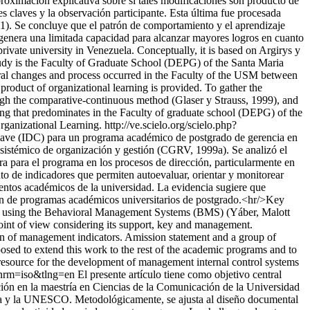
oximación explicativa sobre si tales modificaciones son producto de
es claves y la observación participante. Esta última fue procesada
01). Se concluye que el patrón de comportamiento y el aprendizaje
genera una limitada capacidad para alcanzar mayores logros en cuanto
rivate university in Venezuela. Conceptually, it is based on Argirys y
study is the Faculty of Graduate School (DEPG) of the Santa Maria
ural changes and process occurred in the Faculty of the USM between
 product of organizational learning is provided. To gather the
ugh the comparative-continuous method (Glaser y Strauss, 1999), and
ning that predominates in the Faculty of graduate school (DEPG) of the
Organizational Learning.
http://ve.scielo.org/scielo.php?
lave (IDC) para un programa académico de postgrado de gerencia en
sistémico de organización y gestión (CGRV, 1999a). Se analizó el
a para el programa en los procesos de dirección, particularmente en
to de indicadores que permiten autoevaluar, orientar y monitorear
entos académicos de la universidad. La evidencia sugiere que
ón de programas académicos universitarios de postgrado.<hr/>Key
ed, using the Behavioral Management Systems (BMS) (Yáber, Malott
int of view considering its support, key and management.
ion of management indicators. Amission statement and a group of
posed to extend this work to the rest of the academic programs and to
 resource for the development of management internal control systems
n&nrm=iso&tlng=en
El presente artículo tiene como objetivo central
ación en la maestría en Ciencias de la Comunicación de la Universidad
inda y la UNESCO. Metodológicamente, se ajusta al diseño documental