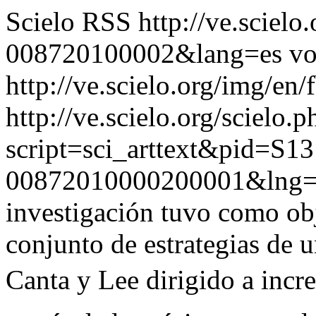
Scielo RSS
http://ve.sciel
008720100002&lang=es
vo
http://ve.scielo.org/img/en/
http://ve.scielo.org/scielo.p
script=sci_arttext&pid=S13
00872010000200001&lng=
investigación tuvo como obj
conjunto de estrategias de 
Canta y Lee dirigido a inc