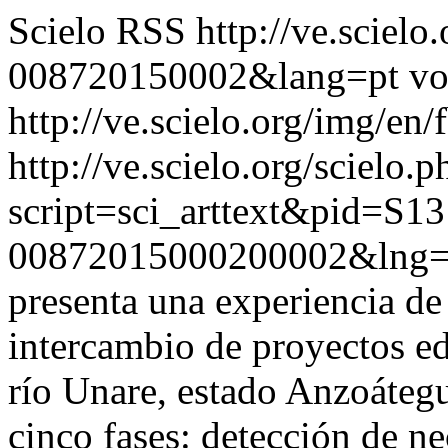
Scielo RSS
http://ve.sciel
008720150002&lang=pt
vo
http://ve.scielo.org/img/en/
http://ve.scielo.org/scielo.p
script=sci_arttext&pid=S13
00872015000200002&lng=
presenta una experiencia de
intercambio de proyectos ed
río Unare, estado Anzoátegui
cinco fases: detección de n