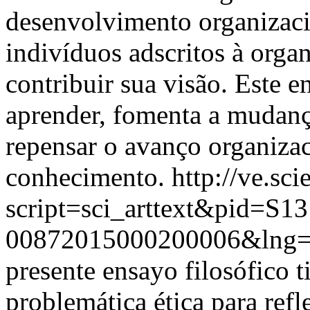
desenvolvimento organizacio
indivíduos adscritos à orga
contribuir sua visão. Este e
aprender, fomenta a mudanç
repensar o avanço organiza
conhecimento.
http://ve.sci
script=sci_arttext&pid=S13
00872015000200006&lng=
presente ensayo filosófico 
problemática ética para refl