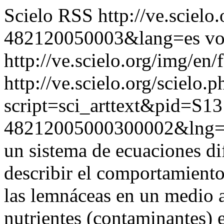
Scielo RSS
http://ve.sciel
482120050003&lang=es
vo
http://ve.scielo.org/img/en/
http://ve.scielo.org/scielo.p
script=sci_arttext&pid=S13
48212005000300002&lng=
un sistema de ecuaciones di
describir el comportamiento
las lemnáceas en un medio 
nutrientes (contaminantes) 