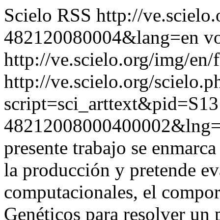
Scielo RSS
http://ve.sciel
482120080004&lang=en
vo
http://ve.scielo.org/img/en/
http://ve.scielo.org/scielo.p
script=sci_arttext&pid=S13
48212008000400002&lng
presente trabajo se enmarca
la producción y pretende ev
computacionales, el compor
Genéticos para resolver un 