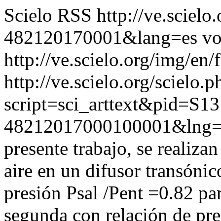
Scielo RSS
http://ve.sciel
482120170001&lang=es
vo
http://ve.scielo.org/img/en/
http://ve.scielo.org/scielo.p
script=sci_arttext&pid=S13
48212017000100001&lng=
presente trabajo, se realiza
aire en un difusor transónic
presión Psal /Pent =0.82 pa
segunda con relación de pre