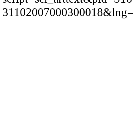
31102007000300018&lng=