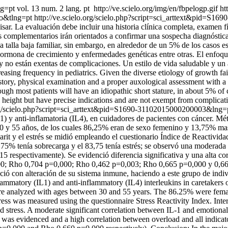
ng=pt
vol. 13 num. 2 lang. pt
http://ve.scielo.org/img/en/fbpelogp.gif
ht
so&tlng=pt
http://ve.scielo.org/scielo.php?script=sci_arttext&pid=
sar. La evaluación debe incluir una historia clínica completa, examen 
 complementarios irán orientados a confirmar una sospecha diagnóstica.
una talla baja familiar, sin embargo, en alrededor de un 5% de los casos 
hormona de crecimiento y enfermedades genéticas entre otras. El enfoque 
 y no están exentas de complicaciones. Un estilo de vida saludable y un 
easing frequency in pediatrics. Given the diverse etiology of growth fai
ory, physical examination and a proper auxological assessment with a c
ough most patients will have an idiopathic short stature, in about 5% o
al height but have precise indications and are not exempt from complicat
.org/scielo.php?script=sci_arttext&pid=S1690-31102015000200003&ln
) y anti-inflamatoria (IL4), en cuidadores de pacientes con cáncer. Méto
0 y 55 años, de los cuales 86,25% eran de sexo femenino y 13,75% mascu
e Zarit y el estrés se midió empleando el cuestionario Índice de Reactivid
% tenía sobrecarga y el 83,75 tenía estrés; se observó una moderada cor
spectivamente). Se evidenció diferencia significativa y una alta corre
000; Rho 0,704 p=0,000; Rho 0,462 p=0,003; Rho 0,665 p=0,000 y 0,66
oció con alteración de su sistema inmune, haciendo a este grupo de indi
flammatory (IL1) and anti-inflammatory (IL4) interleukins in caretakers
 were analyzed with ages between 30 and 55 years. The 86.25% were fema
stress was measured using the questionnaire Stress Reactivity Index. In
stress. A moderate significant correlation between IL-1 and emotional
was evidenced and a high correlation between overload and all indicator