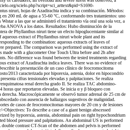
 of caretakers, an overload and severe stress was observed, a
.scielo.org/scielo.php?script=sci_arttext&pid=S1690-
antus niruri, hojas de Azadirachta indica y su combinación. Métodos:
0 g en 200 mL de agua a 55-60 °C, conformando tres tratamientos: uno
 Wistar a las que se administró el tratamiento vía oral una sola vez, a
rueba ANOVA a los datos. Resultados: Hubo disminución de la
tera de Phyllanthus niruri tiene un efecto hipoglucemiante similar al
 aqueous extract of Phyllanthus niruri whole plant and its
rresponding to the combination: aqueous extracts of leaves of
were prepared. The comparison was performed using the extract of
as made with a glucometer One Touch Ultra before and 2h after
ents. No difference was found between the tested treatments regarding
eous extract of Azadirachta indica leaves. There was no evidence of
Describir la presentación de un caso clínico de feocromocitoma
sto/2013 caracterizada por hiporexia, astenia, dolor en hipocondrio
esenta cifras tensionales elevadas y palpitaciones. Se realiza
renquimatosa renal derecha grado II. Se realiza TAC abdomino-
4 horas que reportaron elevadas. Se inicia α y β bloqueo con
mía derecha. Macroscópicamente se observó tumor adrenal de 25 cm de
o abscedado con ausencia de hallazgos sugestivos de malignidad.
portes de casos de feocromocitomas mayores de 20 cm y de lesiones
r/>Objectives: To describe a case of a giant benign abscessed
cterized by hyporexia, astenia, abdominal pain on right hypochondrium
evated blood pressure and palpitations. An abdominal US is performed
 A double contrast CT-Scan of the abdomen and pelvis is performed