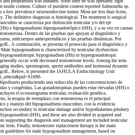
n and propranolol was initiated. Soon after he was operated: right
 inside content. Culture of purulent content reported Salmonella sp.
 a low prevalence neuroendocrine tumor. Most are less than 6cms,
he definitive diagnosis is histological. The treatment is surgical
culino se caracteriza por disfunción testicular y/o del eje
o (Hh) e hipogonadismo hipergonadotrópico (HH), y a su vez en causas
testosterona. Dentro de las pruebas que apoyan al diagnóstico y
grama, anticuerpos antiespermáticos y las pruebas dinámicas. Por
 ng/dL. A continuación, se presenta el protocolo para el diagnóstico y
Male hypogonadism is characterized by testicular dysfunction
ied as hypogonadotropic hypogonadism (Hh) or hypergonadotropic
nerally occur with decreased testosterone levels. Among the tests
 imaging studies, spermogram, sperm antibodies and hormonal dynamic
700 ng/dL. Below, is presented the IAHULA Endocrinology Unit
sci_arttext&pid=S1690-
-hipofisario produciendo una reducción de las concentraciones de
idas y congénitas. Las gonadotropinas pueden estar elevadas (HH) o
ncluyen el ecosonograma testicular, evaluación genética,
o, la terapia de reemplazo con testosterona es el principal
óstico y manejo del hipogonadismo masculino, con la evidencia
nction secondary to testicular damage and/or hypothalamus-pituitary
ic hypogonadism (HH), and these are also divided in acquired and
ts supporting the diagnosis and management are included testicular
 tests. Finally, testosterone replacement therapy is the main
 Unit guidelines for male hypogonadism management, based on