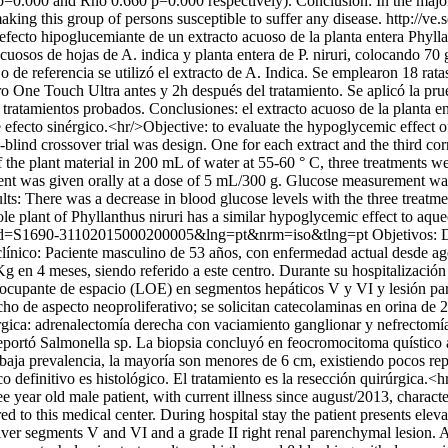
.000 and Rho 0.660 p=0.000 respectively). Conclusion: In the majority
aking this group of persons susceptible to suffer any disease.
http://ve
 efecto hipoglucemiante de un extracto acuoso de la planta entera Phyll
cuosos de hojas de A. indica y planta entera de P. niruri, colocando 7
 de referencia se utilizó el extracto de A. Indica. Se emplearon 18 ratas
o One Touch Ultra antes y 2h después del tratamiento. Se aplicó la p
 tratamientos probados. Conclusiones: el extracto acuoso de la planta en
efecto sinérgico.<hr/>Objective: to evaluate the hypoglycemic effect of
blind crossover trial was design. One for each extract and the third co
f the plant material in 200 mL of water at 55-60 ° C, three treatments 
tment was given orally at a dose of 5 mL/300 g. Glucose measurement w
ts: There was a decrease in blood glucose levels with the three treatm
e plant of Phyllanthus niruri has a similar hypoglycemic effect to aqu
ext&pid=S1690-31102015000200005&lng=pt&nrm=iso&tlng=pt
Objetivos: 
clínico: Paciente masculino de 53 años, con enfermedad actual desde ago
en 4 meses, siendo referido a este centro. Durante su hospitalización pr
ocupante de espacio (LOE) en segmentos hepáticos V y VI y lesión pa
o de aspecto neoproliferativo; se solicitan catecolaminas en orina de 2
rúrgica: adrenalectomía derecha con vaciamiento ganglionar y nefrecto
o reportó Salmonella sp. La biopsia concluyó en feocromocitoma quístic
aja prevalencia, la mayoría son menores de 6 cm, existiendo pocos re
efinitivo es histológico. El tratamiento es la resección quirúrgica.<h
ee year old male patient, with current illness since august/2013, chara
ed to this medical center. During hospital stay the patient presents el
iver segments V and VI and a grade II right renal parenchymal lesion.