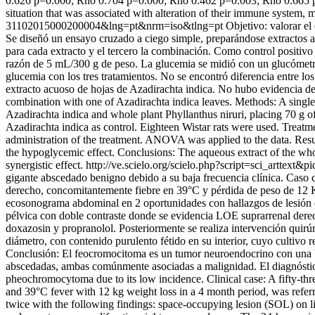
0.626 p=0.000; Rho 0.704 p=0.000; Rho 0.462 p=0.003; Rho 0.665 p=0
situation that was associated with alteration of their immune system, m
31102015000200004&lng=pt&nrm=iso&tlng=pt
Objetivo: valorar el
Se diseñó un ensayo cruzado a ciego simple, preparándose extractos a
para cada extracto y el tercero la combinación. Como control positivo o
razón de 5 mL/300 g de peso. La glucemia se midió con un glucómetr
glucemia con los tres tratamientos. No se encontró diferencia entre los
extracto acuoso de hojas de Azadirachta indica. No hubo evidencia de 
combination with one of Azadirachta indica leaves. Methods: A single-
Azadirachta indica and whole plant Phyllanthus niruri, placing 70 g o
Azadirachta indica as control. Eighteen Wistar rats were used. Trea
administration of the treatment. ANOVA was applied to the data. Resul
the hypoglycemic effect. Conclusions: The aqueous extract of the whol
synergistic effect.
http://ve.scielo.org/scielo.php?script=sci_artt
gigante abscedado benigno debido a su baja frecuencia clínica. Caso 
derecho, concomitantemente fiebre en 39°C y pérdida de peso de 12 Kg 
ecosonograma abdominal en 2 oportunidades con hallazgos de lesión 
pélvica con doble contraste donde se evidencia LOE suprarrenal derech
doxazosin y propranolol. Posteriormente se realiza intervención qui
diámetro, con contenido purulento fétido en su interior, cuyo cultiv
Conclusión: El feocromocitoma es un tumor neuroendocrino con una b
abscedadas, ambas comúnmente asociadas a malignidad. El diagnóstico d
pheochromocytoma due to its low incidence. Clinical case: A fifty-thr
and 39°C fever with 12 kg weight loss in a 4 month period, was referr
twice with the following findings: space-occupying lesion (SOL) on l