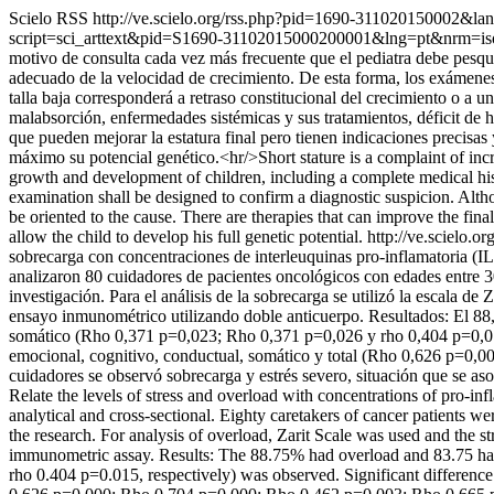
Scielo RSS
http://ve.scielo.org/rss.php?pid=1690-311020150002&la
script=sci_arttext&pid=S1690-31102015000200001&lng=pt&nrm=i
motivo de consulta cada vez más frecuente que el pediatra debe pesqui
adecuado de la velocidad de crecimiento. De esta forma, los exámenes
talla baja corresponderá a retraso constitucional del crecimiento o a 
malabsorción, enfermedades sistémicas y sus tratamientos, déficit de 
que pueden mejorar la estatura final pero tienen indicaciones precisas
máximo su potencial genético.<hr/>Short stature is a complaint of incr
growth and development of children, including a complete medical hist
examination shall be designed to confirm a diagnostic suspicion. Alth
be oriented to the cause. There are therapies that can improve the fin
allow the child to develop his full genetic potential.
http://ve.scielo
sobrecarga con concentraciones de interleuquinas pro-inflamatoria (IL1
analizaron 80 cuidadores de pacientes oncológicos con edades entre 3
investigación. Para el análisis de la sobrecarga se utilizó la escala d
ensayo inmunométrico utilizando doble anticuerpo. Resultados: El 88,75
somático (Rho 0,371 p=0,023; Rho 0,371 p=0,026 y rho 0,404 p=0,015 re
emocional, cognitivo, conductual, somático y total (Rho 0,626 p=0,
cuidadores se observó sobrecarga y estrés severo, situación que se as
Relate the levels of stress and overload with concentrations of pro-in
analytical and cross-sectional. Eighty caretakers of cancer patients
the research. For analysis of overload, Zarit Scale was used and the 
immunometric assay. Results: The 88.75% had overload and 83.75 had 
rho 0.404 p=0.015, respectively) was observed. Significant difference 