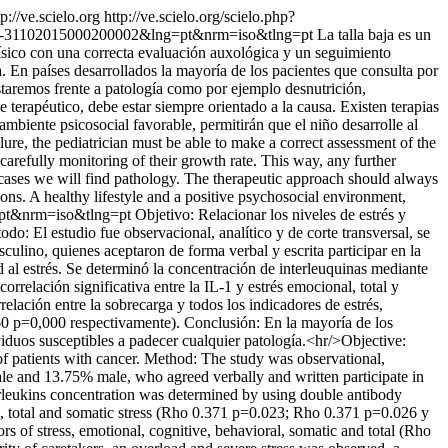
tp://ve.scielo.org
http://ve.scielo.org/scielo.php?
S1690-31102015000200002&lng=pt&nrm=iso&tlng=pt
La talla baja es un
físico con una correcta evaluación auxológica y un seguimiento
 En países desarrollados la mayoría de los pacientes que consulta por
estaremos frente a patología como por ejemplo desnutrición,
terapéutico, debe estar siempre orientado a la causa. Existen terapias
ambiente psicosocial favorable, permitirán que el niño desarrolle al
lure, the pediatrician must be able to make a correct assessment of the
arefully monitoring of their growth rate. This way, any further
f cases we will find pathology. The therapeutic approach should always
ions. A healthy lifestyle and a positive psychosocial environment,
g=pt&nrm=iso&tlng=pt
Objetivo: Relacionar los niveles de estrés y
do: El estudio fue observacional, analítico y de corte transversal, se
lino, quienes aceptaron de forma verbal y escrita participar en la
ad al estrés. Se determinó la concentración de interleuquinas mediante
relación significativa entre la IL-1 y estrés emocional, total y
lación entre la sobrecarga y todos los indicadores de estrés,
0 p=0,000 respectivamente). Conclusión: En la mayoría de los
viduos susceptibles a padecer cualquier patología.<hr/>Objective:
 of patients with cancer. Method: The study was observational,
le and 13.75% male, who agreed verbally and written participate in
terleukins concentration was determined by using double antibody
, total and somatic stress (Rho 0.371 p=0.023; Rho 0.371 p=0.026 y
s of stress, emotional, cognitive, behavioral, somatic and total (Rho