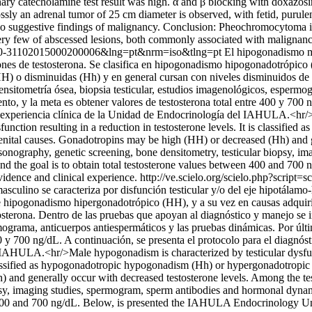
nary catecholamine test result was high. α and β blocking with doxazosi
y an adrenal tumor of 25 cm diameter is observed, with fetid, purulent
 suggestive findings of malignancy. Conclusion: Pheochromocytoma is
few of abscessed lesions, both commonly associated with malignancy. T
=S1690-31102015000200006&lng=pt&nrm=iso&tlng=pt
El hipogonadismo mas
ones de testosterona. Se clasifica en hipogonadismo hipogonadotrópic
H) o disminuidas (Hh) y en general cursan con niveles disminuidos de 
ensitometría ósea, biopsia testicular, estudios imagenológicos, espermo
iento, y la meta es obtener valores de testosterona total entre 400 y 700
a experiencia clínica de la Unidad de Endocrinología del IAHULA.<hr/>
function resulting in a reduction in testosterone levels. It is classif
nital causes. Gonadotropins may be high (HH) or decreased (Hh) and ge
asonography, genetic screening, bone densitometry, testicular biopsy,
t, and the goal is to obtain total testosterone values between 400 and 
idence and clinical experience.
http://ve.scielo.org/scielo.php?script=
sculino se caracteriza por disfunción testicular y/o del eje hipotálamo
e hipogonadismo hipergonadotrópico (HH), y a su vez en causas adquir
sterona. Dentro de las pruebas que apoyan al diagnóstico y manejo se i
mograma, anticuerpos antiespermáticos y las pruebas dinámicas. Por últim
 400 y 700 ng/dL. A continuación, se presenta el protocolo para el diagn
el IAHULA.<hr/>Male hypogonadism is characterized by testicular dysfu
is classified as hypogonadotropic hypogonadism (Hh) or hypergonadotrop
and generally occur with decreased testosterone levels. Among the tes
psy, imaging studies, spermogram, sperm antibodies and hormonal dynamic
ween 400 and 700 ng/dL. Below, is presented the IAHULA Endocrinology