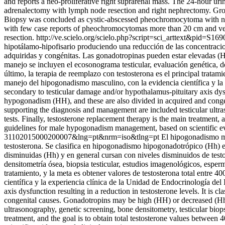
and reports a neo-proliferative right suprarenal mass. The 24-hour uri
adrenalectomy with lymph node resection and right nephrectomy. Grossl
Biopsy was concluded as cystic-abscessed pheochromocytoma with no
with few case reports of pheochromocytomas more than 20 cm and very 
resection.
http://ve.scielo.org/scielo.php?script=sci_arttext&pid
hipotálamo-hipofisario produciendo una reducción de las concentraci
adquiridas y congénitas. Las gonadotropinas pueden estar elevadas (H
manejo se incluyen el ecosonograma testicular, evaluación genética, d
último, la terapia de reemplazo con testosterona es el principal tratam
manejo del hipogonadismo masculino, con la evidencia científica y l
secondary to testicular damage and/or hypothalamus-pituitary axis dys
hypogonadism (HH), and these are also divided in acquired and conge
supporting the diagnosis and management are included testicular ultr
tests. Finally, testosterone replacement therapy is the main treatmen
guidelines for male hypogonadism management, based on scientific ev
31102015000200007&lng=pt&nrm=iso&tlng=pt
El hipogonadismo ma
testosterona. Se clasifica en hipogonadismo hipogonadotrópico (Hh) 
disminuidas (Hh) y en general cursan con niveles disminuidos de testo
densitometría ósea, biopsia testicular, estudios imagenológicos, esper
tratamiento, y la meta es obtener valores de testosterona total entre
científica y la experiencia clínica de la Unidad de Endocrinología d
axis dysfunction resulting in a reduction in testosterone levels. It 
congenital causes. Gonadotropins may be high (HH) or decreased (Hh) 
ultrasonography, genetic screening, bone densitometry, testicular bio
treatment, and the goal is to obtain total testosterone values bet