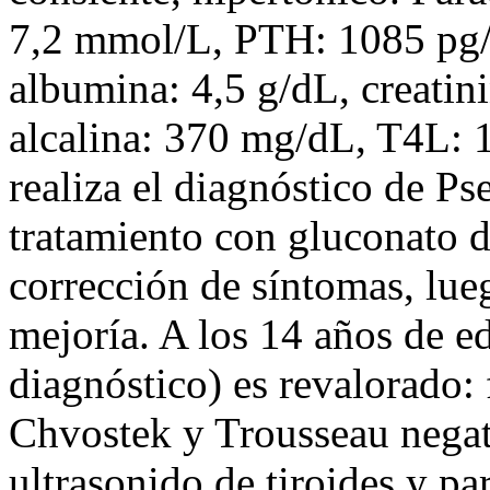
7,2 mmol/L, PTH: 1085 pg
albumina: 4,5 g/dL, creatin
alcalina: 370 mg/dL, T4L: 
realiza el diagnóstico de P
tratamiento con gluconato 
corrección de síntomas, lueg
mejoría. A los 14 años de e
diagnóstico) es revalorado: 
Chvostek y Trousseau negat
ultrasonido de tiroides y par