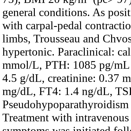
general conditions. As pos
with carpal-pedal contracti
limbs, Trousseau and Chvos
hypertonic. Paraclinical: c
mmol/L, PTH: 1085 pg/mL 
4.5 g/dL, creatinine: 0.37 
mg/dL, FT4: 1.4 ng/dL, TS
Pseudohypoparathyroidism 
Treatment with intravenous 
symptoms was initiated fol