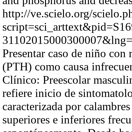
and phosphorus and decreas
http://ve.scielo.org/scielo.p
script=sci_arttext&pid=S16
31102015000300007&lng=
Presentar caso de niño con 
(PTH) como causa infrecuen
Clínico: Preescolar masculi
refiere inicio de sintomatol
caracterizada por calambre
superiores e inferiores frec