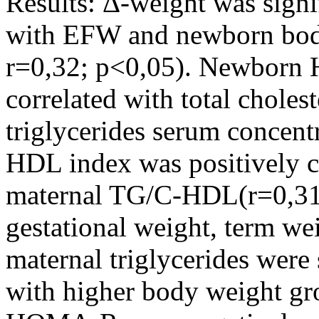
Results: Δ-weight was signif
with EFW and newborn body
r=0,32; p<0,05). Newborn
correlated with total choles
triglycerides serum concent
HDL index was positively 
maternal TG/C-HDL(r=0,31,
gestational weight, term we
maternal triglycerides were
with higher body weight g