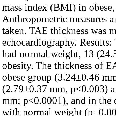
mass index (BMI) in obese,
Anthropometric measures a
taken. TAE thickness was 
echocardiography. Results:
had normal weight, 13 (24
obesity. The thickness of EA
obese group (3.24±0.46 mm
(2.79±0.37 mm, p<0.003) a
mm; p<0.0001), and in the
with normal weight (p=0.0