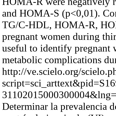
HOMA-R were negatively r
and HOMA-S (p<0,01). Conc
TG/C-HDL, HOMA-R, HOM
pregnant women during third
useful to identify pregnant
metabolic complications du
http://ve.scielo.org/scielo.p
script=sci_arttext&pid=S16
31102015000300004&lng=
Determinar la prevalencia d