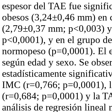
espesor del TAE fue signifi
obesos (3,24±0,46 mm) en 
(2,79±0,37 mm; p<0,003) 
p<0,0001), y en el grupo d
normopeso (p=0,0001). El e
según edad y sexo. Se obser
estadísticamente significati
IMC (r=0,766; p=0,0001), la
(r=0,684; p=0,0001) y la TA
análisis de regresión linea