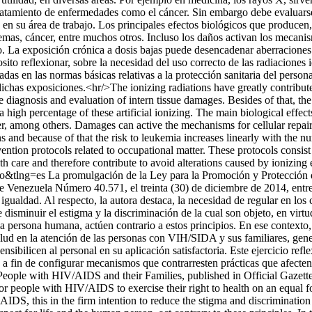
ratamiento de enfermedades como el cáncer. Sin embargo debe evaluarse e
les en su área de trabajo. Los principales efectos biológicos que produc
emas, cáncer, entre muchos otros. Incluso los daños activan los mecanis
 La exposición crónica a dosis bajas puede desencadenar aberraciones
to reflexionar, sobre la necesidad del uso correcto de las radiaciones io
s en las normas básicas relativas a la protección sanitaria del personal
 dichas exposiciones.<hr/>The ionizing radiations have greatly contribut
he diagnosis and evaluation of intern tissue damages. Besides of that, th
 high percentage of these artificial ionizing. The main biological effects
er, among others. Damages can active the mechanisms for cellular repai
and because of that the risk to leukemia increases linearly with the numb
revention protocols related to occupational matter. These protocols consist
ealth care and therefore contribute to avoid alterations caused by ionizing
so&tlng=es
La promulgación de la Ley para la Promoción y Protección 
e Venezuela Número 40.571, el treinta (30) de diciembre de 2014, entre 
ualdad. Al respecto, la autora destaca, la necesidad de regular en los c
disminuir el estigma y la discriminación de la cual son objeto, en virt
 la persona humana, actúen contrario a estos principios. En ese contexto
 salud en la atención de las personas con VIH/SIDA y sus familiares, ge
nsibilicen al personal en su aplicación satisfactoria. Este ejercicio refle
, a fin de configurar mecanismos que contrarresten prácticas que afecte
People with HIV/AIDS and their Families, published in Official Gazette
people with HIV/AIDS to exercise their right to health on an equal foot
IDS, this in the firm intention to reduce the stigma and discrimination 