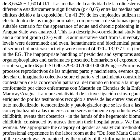
de 8,6546 ± 1,6014 U/L. Las medias de la actividad de la colinestera
diferencia estadísticamente significativa (p< 0,05) entre las medias 
clínicas debido a la exposición. Un 41,2% de los empleados utilizan
efecto dentro de los rangos normales, con presencia de síntomas que 
suitable scenario for the appearance of acute and chronic poisoning i
Aragua State was analyzed. This is a descriptive-correlational stud
and a control group (CG) with 13 administrative staff from Universi
levels were determined; and even, hematimetric and biochemical para
of serum cholinesterase activity were normal (4,970 - 13,977 U/L) for b
in the EG. The inappropriate handling of pesticides and symptoms ass
organophosphates and carbamates presented biomarkers of exposure and
script=sci_arttext&pid=S1690-32932017000100006&lng=es&nrm=i
procesos reproductivos de las mujeres: parto y nacimiento, eventos q
develar el imaginario colectivo sobre el parto y el nacimiento constru
contestataria de la concepción patriarcal del mundo en torno a la muj
conformado por cinco enfermeras con Maestría en Ciencias de la Enfer
Maracay/Aragua. La representatividad de la investigación estuvo garan
enriquecido por los testimonios recogido a través de las entrevistas en
trato medicalizado, tecnocratizado y patologizador que se les dan a 
conceptualizando a las mujeres como seres netamente reproductores.<h
childbirth, events that obstetrics - in the hands of the hegemonic biom
childbirth, constructed by nurses through their hospital praxis. We f
woman. We appropriate the category of gender as analytical methodol
professional experience in the labor room at the "Dr. José María Cara
of the research was guaranteed by the quality of the information obta