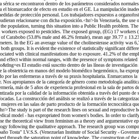
sa sérica se encontraron dentro de los parámetros considerados normale
para el biomarcador de efecto en estudio en el GE. La manipulación inad
 medidas de protección personal. Los trabajadores expuestos a organofo
pudieran relacionarse con dicha exposición.<hr/>In Venezuela, the use 
n the population, turning this situation into a Public Health problem.
y in workers exposed to pesticides. The exposed group, (EG) 17 worker
ty of Carabobo (53.8% male and 46.2% female), mean age 39.77 ± 13.23
meters. In the EG an average value of the cholinesterase activity wa
oth groups. It is evident the existence of statistically significant dif
ociated with clinical manifestations due to exposure. 41.2% of the em
 effect within normal ranges, with the presence of symptoms related t
so&tlng=es
El estudio está suscrito dentro de las líneas de investigació
ue la obstetricia en manos del modelo biomédico hegemónico, ha expropi
ido por las enfermeras a través de su praxis hospitalaria. Enmarcamos l
er. Nos apropiamos de la categoría de género como metodología analítica
mería, más de 5 años de experiencia profesional en la sala de partos d
tizada por la calidad de la información obtenida a través del punto de s
focadas. La construcción del análisis se realizó a través de la categoriza
las mujeres en las salas de parto producto de la formación tecnocrática
r/>The study is part of the research lines on sexual and reproductive h
edical model - has expropriated from women's bodies. In order to clarify
rame the theoretical view from feminism as a theory and argumentative e
ogy following the qualitative approach. The research group was compose
baño Tosta" I.V.S.S. (Venezuelan Institute of Social Security - Govern
ined through the saturation point of knowledge. The construction of the 