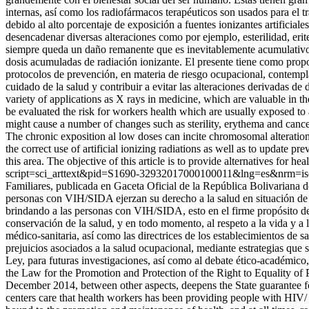
internas, así como los radiofármacos terapéuticos son usados para el t
debido al alto porcentaje de exposición a fuentes ionizantes artificia
desencadenar diversas alteraciones como por ejemplo, esterilidad, erit
siempre queda un daño remanente que es inevitablemente acumulativo.
dosis acumuladas de radiación ionizante. El presente tiene como proposi
protocolos de prevención, en materia de riesgo ocupacional, contemplada
cuidado de la salud y contribuir a evitar las alteraciones derivadas de
variety of applications as X rays in medicine, which are valuable in t
be evaluated the risk for workers health which are usually exposed to a
might cause a number of changes such as sterility, erythema and canc
The chronic exposition al low doses can incite chromosomal alterations 
the correct use of artificial ionizing radiations as well as to update p
this area. The objective of this article is to provide alternatives for h
script=sci_arttext&pid=S1690-32932017000100011&lng=es&nrm=i
Familiares, publicada en Gaceta Oficial de la República Bolivariana d
personas con VIH/SIDA ejerzan su derecho a la salud en situación de ig
brindando a las personas con VIH/SIDA, esto en el firme propósito de 
conservación de la salud, y en todo momento, al respeto a la vida y a
médico-sanitaria, así como las directrices de los establecimientos de
prejuicios asociados a la salud ocupacional, mediante estrategias que se
Ley, para futuras investigaciones, así como al debate ético-académico
the Law for the Promotion and Protection of the Right to Equality of 
December 2014, between other aspects, deepens the State guarantee for 
centers care that health workers has been providing people with HIV/ A