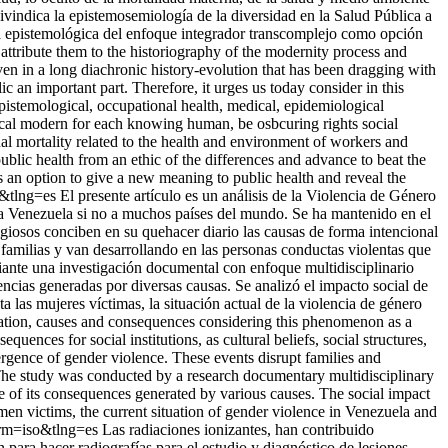
eivindica la epistemosemiología de la diversidad en la Salud Pública a
ctiva epistemológica del enfoque integrador transcomplejo como opción
 attribute them to the historiography of the modernity process and
ven in a long diachronic history-evolution that has been dragging with
c an important part. Therefore, it urges us today consider in this
epistemological, occupational health, medical, epidemiological
ical modern for each knowing human, be osbcuring rights social
nal mortality related to the health and environment of workers and
ublic health from an ethic of the differences and advance to beat the
s an option to give a new meaning to public health and reveal the
o&tlng=es
El presente artículo es un análisis de la Violencia de Género
a Venezuela si no a muchos países del mundo. Se ha mantenido en el
eligiosos conciben en su quehacer diario las causas de forma intencional
 familias y van desarrollando en las personas conductas violentas que
diante una investigación documental con enfoque multidisciplinario
uencias generadas por diversas causas. Se analizó el impacto social de
 las mujeres víctimas, la situación actual de la violencia de género
ization, causes and consequences considering this phenomenon as a
uences for social institutions, as cultural beliefs, social structures,
ergence of gender violence. These events disrupt families and
. The study was conducted by a research documentary multidisciplinary
ce of its consequences generated by various causes. The social impact
en victims, the current situation of gender violence in Venezuela and
nrm=iso&tlng=es
Las radiaciones ionizantes, han contribuido
 para hacer radiografías para el estudio y diagnóstico de lesiones