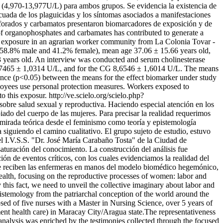
s (4,970-13,977U/L) para ambos grupos. Se evidencia la existencia de
ecuada de los plaguicidas y los síntomas asociados a manifestaciones
sforados y carbamatos presentaron biomarcadores de exposición y de
of organophosphates and carbamates has contributed to generate a
 The exposure in an agrarian worker community from La Colonia Tovar -
s (58.8% male and 41.2% female), mean age 37.06 ± 15.66 years old,
 years old. An interview was conducted and serum cholinesterase
s 6,7465 ± 1,0314 U/L, and for the CG 8,6546 ± 1,6014 U/L. The means
ference (p<0.05) between the means for the effect biomarker under study
ployees use personal protection measures. Workers exposed to
o this exposur.
http://ve.scielo.org/scielo.php?
n sobre salud sexual y reproductiva. Haciendo especial atención en los
ado del cuerpo de las mujeres. Para precisar la realidad requerimos
a mirada teórica desde el feminismo como teoría y epistemología
 siguiendo el camino cualitativo. El grupo sujeto de estudio, estuvo
el I.V.S.S. "Dr. José María Carabaño Tosta" de la Ciudad de
aturación del conocimiento. La construcción del análisis fue
ción de eventos críticos, con los cuales evidenciamos la realidad del
 que reciben las enfermeras en manos del modelo biomédico hegemónico,
ealth, focusing on the reproductive processes of women: labor and
 this fact, we need to unveil the collective imaginary about labor and
pistemology from the patriarchal conception of the world around the
d of five nurses with a Master in Nursing Science, over 5 years of
ment health care) in Maracay City/Aragua state.The representativeness
analysis was enriched by the testimonies collected through the focused