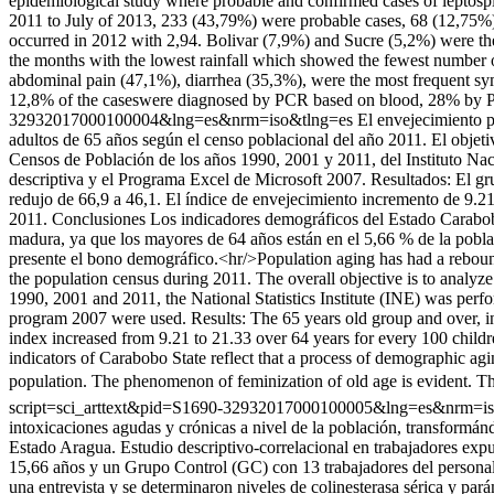
epidemiological study where probable and confirmed cases of leptospi
2011 to July of 2013, 233 (43,79%) were probable cases, 68 (12,75%) w
occurred in 2012 with 2,94. Bolivar (7,9%) and Sucre (5,2%) were the 
the months with the lowest rainfall which showed the fewest number 
abdominal pain (47,1%), diarrhea (35,3%), were the most frequent sym
12,8% of the caseswere diagnosed by PCR based on blood, 28% by 
32932017000100004&lng=es&nrm=iso&tlng=es
El envejecimiento p
adultos de 65 años según el censo poblacional del año 2011. El objeti
Censos de Población de los años 1990, 2001 y 2011, del Instituto Nacio
descriptiva y el Programa Excel de Microsoft 2007. Resultados: El g
redujo de 66,9 a 46,1. El índice de envejecimiento incremento de 9.
2011. Conclusiones Los indicadores demográficos del Estado Carabobo
madura, ya que los mayores de 64 años están en el 5,66 % de la poblac
presente el bono demográfico.<hr/>Population aging has had a rebound
the population census during 2011. The overall objective is to analy
1990, 2001 and 2011, the National Statistics Institute (INE) was perfo
program 2007 were used. Results: The 65 years old group and over, i
index increased from 9.21 to 21.33 over 64 years for every 100 chil
indicators of Carabobo State reflect that a process of demographic agin
population. The phenomenon of feminization of old age is evident. T
script=sci_arttext&pid=S1690-32932017000100005&lng=es&nrm=i
intoxicaciones agudas y crónicas a nivel de la población, transformán
Estado Aragua. Estudio descriptivo-correlacional en trabajadores e
15,66 años y un Grupo Control (GC) con 13 trabajadores del persona
una entrevista y se determinaron niveles de colinesterasa sérica y pa