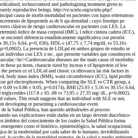
medicalized, technocratized and pathologizing treatment given to
purely reproductive beings.
http://ve.scielo.org/scielo.php?
ncipal causa de morbi-mortalidad en pacientes con lupus eritematoso
 incremento de lipoproteín as de b aja densidad ; cuyo fenotipo pe
tores clásicos de riesgo cardiovascular en pacientes con LES. La
determinó índice de masa corporal (IMC), í ndice cintura cadera (ICC),
se encontró diferencia estadísticamente significativa con presión
vs 30,15± 6,64, p=0, 036), HDL-c (47,75 ± 7,74 mg/dL vs 53,16±
, p=0,0002). La presencia de LDLpd en ambos grupos de estudio se
e un individuo con LES o no , que presente variables que constituyen el
iovascular.<hr/>Cardiovascular diseases are the main cause of morbidity
in these pa tients, characte rized by increas e of lipoprotein of low
he presen ce of LDLsd and classic ca rdiovascu lar risk factors in
ed, body mass index (BMI), waist circumference (ICC), lipid profile
arose gel electrophoresis. When comparing the SLE vs CTR group, a
 ± 0.09 vs 0.86 ± 0.05, p=0.0174), BMI (25.93 ± 5.16 vs 30.15± 6.64,
riglycerides (117.8 ± 65 .08 vs 73.95 ± 27.35 mg/ dL, p=0.0002).
 values. This result suggests that an individual with SLE or not,
from developing or presenting a cardiovascular event.
e la Salud Pública, han querido atribuírseles al proceso
 cuando sus explicaciones están dadas en un largo devenir diacrónico-
los ámbitos del conocimiento de los cuales la Salud Pública forma
 y emergentes como el histórico, epistemológico, la salud ocupacional,
ógica de la modernidad por cada saber de lo humano, invisibilizando
lud, lo oculto de la mortalidad materna, de la salud y medio ambiente