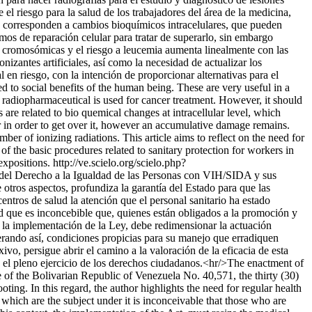
l riesgo para la salud de los trabajadores del área de la medicina,
en, corresponden a cambios bioquímicos intracelulares, que pueden
mos de reparación celular para tratar de superarlo, sin embargo
 cromosómicas y el riesgo a leucemia aumenta linealmente con las
nizantes artificiales, así como la necesidad de actualizar los
 en riesgo, con la intención de proporcionar alternativas para el
ed to social benefits of the human being. These are very useful in a
e radiopharmaceutical is used for cancer treatment. However, it should
 are related to bio quemical changes at intracellular level, which
r in order to get over it, however an accumulative damage remains.
er of ionizing radiations. This article aims to reflect on the need for
 of the basic procedures related to sanitary protection for workers in
 expositions.
http://ve.scielo.org/scielo.php?
del Derecho a la Igualdad de las Personas con VIH/SIDA y sus
otros aspectos, profundiza la garantía del Estado para que las
entros de salud la atención que el personal sanitario ha estado
ud que es inconcebible que, quienes están obligados a la promoción y
, la implementación de la Ley, debe redimensionar la actuación
nerando así, condiciones propicias para su manejo que erradiquen
xivo, persigue abrir el camino a la valoración de la eficacia de esta
n el pleno ejercicio de los derechos ciudadanos.<hr/>The enactment of
 of the Bolivarian Republic of Venezuela No. 40,571, the thirty (30)
ing. In this regard, the author highlights the need for regular health
which are the subject under it is inconceivable that those who are