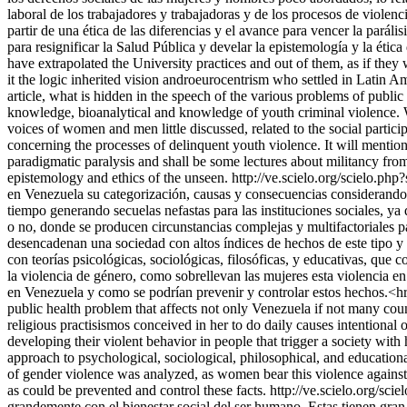
laboral de los trabajadores y trabajadoras y de los procesos de violen
partir de una ética de las diferencias y el avance para vencer la parál
para resignificar la Salud Pública y develar la epistemología y la éti
have extrapolated the University practices and out of them, as if they
it the logic inherited vision androeurocentrism who settled in Latin A
article, what is hidden in the speech of the various problems of publi
knowledge, bioanalytical and knowledge of youth criminal violence. W
voices of women and men little discussed, related to the social partic
concerning the processes of delinquent youth violence. It will mention
paradigmatic paralysis and shall be some lectures about militancy fro
epistemology and ethics of the unseen.
http://ve.scielo.org/scielo
en Venezuela su categorización, causas y consecuencias considerando
tiempo generando secuelas nefastas para las instituciones sociales, ya q
o no, donde se producen circunstancias complejas y multifactoriales pa
desencadenan una sociedad con altos índices de hechos de este tipo y 
con teorías psicológicas, sociológicas, filosóficas, y educativas, que 
la violencia de género, como sobrellevan las mujeres esta violencia en
en Venezuela y como se podrían prevenir y controlar estos hechos.<hr
public health problem that affects not only Venezuela if not many countr
religious practisismos conceived in her to do daily causes intentional
developing their violent behavior in people that trigger a society wi
approach to psychological, sociological, philosophical, and education
of gender violence was analyzed, as women bear this violence against 
as could be prevented and control these facts.
http://ve.scielo.org/
grandemente con el bienestar social del ser humano. Estas tienen gran 