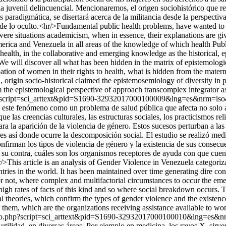
cia juvenil delincuencial. Mencionaremos, el origen sociohistórico que r
isis paradigmática, se disertará acerca de la militancia desde la perspe
ca de lo oculto.<hr/>Fundamental public health problems, have wanted to
 were situations academicism, when in essence, their explanations are gi
merica and Venezuela in all areas of the knowledge of which health Publi
c health, in the collaborative and emerging knowledge as the historical, 
e will discover all what has been hidden in the matrix of epistemolog
ipation of women in their rights to health, what is hidden from the mater
, origin socio-historical claimed the epistemosemiology of diversity in p
m the epistemological perspective of approach transcomplex integrator a
.php?script=sci_arttext&pid=S1690-32932017000100009&lng=es&nrm=is
 este fenómeno como un problema de salud pública que afecta no solo 
ue las creencias culturales, las estructuras sociales, los practicismos r
ra la aparición de la violencia de género. Estos sucesos perturban a las
es así donde ocurre la descomposición social. El estudio se realizó me
confirman los tipos de violencia de género y la existencia de sus consec
 su contra, cuáles son los organismos receptores de ayuda con que cuenta
/>This article is an analysis of Gender Violence in Venezuela categor
ies in the world. It has been maintained over time generating dire conseq
 or not, where complex and multifactorial circumstances to occur the em
th high rates of facts of this kind and so where social breakdown occurs
al theories, which confirm the types of gender violence and the existen
them, which are the organizations receiving assistance available to wom
scielo.php?script=sci_arttext&pid=S1690-32932017000100010&lng=es&
utilidad, en diversas áreas. Por ejemplo en medicina, los rayos X, sirven