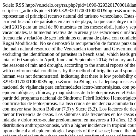
Scielo RSS
http://ve.scielo.org/rss.php?pid=1690-329320170001&l
script=sci_arttext&pid=S1690-32932017000100001&lng=es&nrm=i
representan el principal recurso natural del turismo venezolano. Esta
la identificación de parásitos en arena de playa, lo que constituye un 
abril 2015 para un total de 60 muestras en los meses: abril, junio y s
vacacionales, la humedad relativa de la arena y las estaciones climáti
frecuencia y relación de geo helmintos en arena de playa con condic
Rugai Modificado. No se demostró la recuperación de formas parasitar
the main natural resource of the Venezuelan tourism, and Government In
excluding the identification of parasites in beach sand, which leads g
total of 60 samples in April, June and September 2014; February and A
the seasons of rain and drought, according to the annual reports of
with environmental conditions, by the method of irrigation and spont
human was not demonstrated, indicating that there is low probability 
32932017000100003&lng=es&nrm=iso&tlng=es
La leptospirosis es
nacional de vigilancia para enfermedades íctero-hemorrágicas, con poca
epidemiológicas, clínicas, y diagnósticas de la leptospirosis en el Es
partir del programa nacional de Síndrome Febril Ictérico Hemorrágic
confirmados de leptospirosis. La tasa cruda de incidencia acumulada d
con mayor tasa fueron Bolívar (7,9) y Sucre (5,2). Los factores de ri
menor frecuencia de casos. Los síntomas más frecuentes en los casos 
mialgia y dolor retro-ocular predominaron en mayores a 10 años. 12
distribution anthropozoonosis, with a higher incidence in tropical coun
upon clinical and epidemiological aspects of the disease; hence, the aim