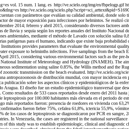
ang=es
vol. 15 num. 1 lang. es
http://ve.scielo.org/img/en/fbpelogp.gif
ht
so&tlng=es
http://ve.scielo.org/scielo.php?script=sci_arttext&pid
s cuentan con parámetros que evalúan su calidad ambiental, donde solo 
factor de mayor exposición para infecciones por helmintos. Se realizó ci
eptiembre 2014; febrero y abril 2015, considerando diversos factores am
cas de lluvia y sequia según los reportes anuales del Instituto Naciona
iones ambientales, mediante el método de Lavado con solución salina 
ias patógenas para el humano, indicando que existe baja probabilidad 
stitutions provides parameters that evaluate the environmental quality;
reater exposure to helminths infections. Five samplings from the beach 
pril 2015, considering various environmental factors such as the pre-ho
 the National Institute of Meteorology and Hydrology (INAMEH). The ai
aneous sedimentation using saline 0.85%, the Willis method and the Ru
of zoonotic transmission on the beach evaluated.
http://ve.scielo.org/s
 una antropozoonosis de distribución mundial, con mayor incidencia en p
 publicación sobre los aspectos clínicos y epidemiológicos de la enferme
tado Aragua. El diseño fue un estudio epidemiológico transversal que des
o. Como resultados de 533 casos reportados desde enero del 2011 hasta
e leptospirosis por 100.000 habitantes más elevada en el periodo de est
esgo más reportados fueron: presencia de roedores en vivienda con 63,2
confirmados fueron fiebre 75%, cefalea 61,8%, ictericia 55,9%, vómitos
,8% de los casos de leptospirosis se diagnosticaron por PCR en sangre
tries. In Venezuela, the cases are registered in the national surveillanc
 of this study was to establish epidemiologic, clinical and diagnostic cha