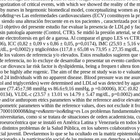
gorization of critical events, with which we showed the reality of the 
ed by nurses in hegemonic biomedical model, conceptualizing women as 
so&tlng=es
Las enfermedades cardiovasculares (ECV) constituyen la pri
 siendo una alteración frecuente en es tos pacientes , caracterizada por
 objetivo del presente estudio fue evaluar la presencia de LDLpd y fac
in patología aparente (Control, CTR). Se midió la presión arterial, se 
nte electroforesis en gel de a garosa. Al comparar el grupo LES vs CTR 
6), ICC (0,82 ± 0,09 v s 0,86 ± 0,05, p=0,0174), IMC (25,93 ± 5,16 
dL, p=0,0002) y triglicéridos (117,8 ± 65,08 vs 73,95 ± 27,35 mg/dL
de los valores de referencia y/o elevados. Estos resultados sugieren qu
s de referencia, no lo excluye de desarrollar o presentar un evento card
r diovascu lar risk factor is dyslipidemia, being a frequen t altera tion 
 highly athe rogenic. The aim of the prese nt study was to e valuate t
nd 24 individuals with no apparent disease. Blood pressure was me asur
erol and triglycerides) were determined and LDLsd was detected by ag
 pressure (77.45±7,98 mmHg vs 86.6±9,16 mmHg, p =0.00006), ICC (0.82
0134), VLDL-c (23.57 ± 13.01 vs 14.79 ± 5.47 mg/dL, p=0.0002) and t
and/or anthropom etrics parameters within the reference and/or elevated
hropometric parameters within the reference values, does not exclude it 
932017000100008&lng=es&nrm=iso&tlng=es
Los problemas fundamentales d
universitarias, como si se tratara de situaciones de orden academicista,
ndroeurocéntrica que se instaló en América Latina y Venezuela en todos 
los distintos problemas de la Salud Pública, en los saberes colaborativos
ncial juvenil. Develaremos lo que se ha ocultado en la matriz epistemol
cionado a la participación social de las mujeres en sus derechos a la sa