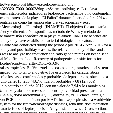
tp://ve.scielo.org
http://ve.scielo.org/scielo.php?
=S1690-32932017000100002&lng=es&nrm=iso&tlng=es
Las playas
tienen establecidos indicadores biológicos bacterianos y no contemplan
nco muestreos de la playa "El Palito" durante el periodo abril 2014 -
bientales así como las temporadas pre-vacacionales y post-
l de Meteorología e Hidrología (INAMEH). El objetivo fue analizar la
0,85% y sedimentación espontánea, método de Willis y método de
de transmisión zoonótica en la playa evaluada.<hr/>The beaches are
 they only have established bacterial biological indicators and
El Palito was conducted during the period April 2014 - April 2015 for a
liday and post-holiday seasons, the relative humidity of the sand and
m was to analyze the frequency and ratio geohelminths on beach sand
gai Modified method. Recovery of pathogenic parasitic forms for
cielo.php?script=sci_arttext&pid=S1690-
aíses tropicales. En Venezuela los casos son registrados en el sistema
dad, por lo tanto el objetivo fue establecer las características
cribe los casos confirmados y probables de leptospirosis, obtenidos a
 julio del 2013, 233 (43,7%) fueron probables y 68 (12,75%)
udio ocurrió en el año 2012, con un valor de 2,94 y los municipios
%, marzo y abril, los meses con menor pluviosidad presentaron la
 54,4%, dolor abdominal 47,1%, diarrea 35,3%. Cefalea, artralgia,
, 28% PCR en orina, 45,2% por MAT.<hr/>Leptospirosis is a worldwide
e system for the ictero-hemorrhagic diseases, with little documentation
racteristics of leptospirosis in Aragua state. It was a Cross sectional