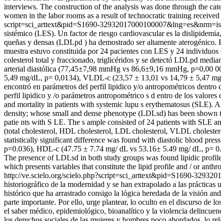
interviews. The construction of the analysis was done through the cate
women in the labor rooms as a result of technocratic training receiv
script=sci_arttext&pid=S1690-32932017000100007&lng=es&nrm=i
sistémico (LES). Un factor de riesgo cardiovascular es la dislipidemia,
queñas y densas (LDLpd ) ha demostrado ser altamente aterogénico. El
muestra estuvo constituida por 24 pacientes con LES y 24 individuos s
colesterol total y fraccionado, triglicéridos y se detectó LDLpd media
arterial diastólica (77,45±7,98 mmHg vs 86,6±9,16 mmHg, p=0,00 00
5,49 mg/dL, p= 0,0134), VLDL-c (23,57 ± 13,01 vs 14,79 ± 5,47 mg/
encontró en parámetros del perfil lipidico y/o antropométricos dentro 
perfil lipidico y /o parámetros antropométrico s d entro de los valore
and mortality in patients with systemic lupu s erythematosus (SLE). A ca
density; whose small and dense phenotype (LDLsd) has been shown to be
patie nts with S LE. The s ample consisted of 24 patients with SLE a
(total cholesterol, HDL cholesterol, LDL cholesterol, VLDL cholest
statistically significant difference was found with diastolic blood
p=0.036), HDL-c (47.75 ± 7.74 mg/ dL vs 53.16± 5.49 mg/ dL, p= 0.
The presence of LDLsd in both study groups was found lipidic profile 
which presents variables that constitute the lipid profile and / or ant
http://ve.scielo.org/scielo.php?script=sci_arttext&pid=S1690-32
historiográfico de la modernidad y se han extrapolado a las prácticas 
histórico que ha arrastrado consigo la lógica heredada de la visión a
parte importante. Por ello, urge plantear, lo oculto en el discurso de 
el saber médico, epidemiológico, bioanalítico y la violencia delincue
los derechos sociales de las mujeres y hombres poco abordados, lo rela