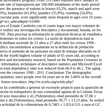
al surveillance program. From 533 cases reported since January of
e rate of leptospirosis per 100.000 inhabitants of the study period
were: the presence of rodents in houses 63,2%, march and april were
75%), headaches (61,8%), jaundice (55,9%), vomiting (54,4%),
ocular pain, were significantly more frequent in ages over 10 years.
cript=sci_arttext&pid=S1690-
estaca el Estado Carabobo con el cuarto lugar con mayor volumen de
e realizó una investigación descriptiva y documental, basada, en los
E. Para procesar la información se utilizaron técnicas de estadística
emenino en todos los censos. La razón de dependencia total se
d mediana asciende de 21 años a 27 años entre los censos 1990 -
fico, encontrándose actualmente en la definición de población
serva el aumento de las personas en edad de trabajar ubicando en el
 the fourth highest volume of adults of 65 years old, according to
ptive and documentary research, based on the Population Censuses in
 information, techniques of descriptive statistics and Microsoft Excel
e total dependency ratio was reduced from 66.9 to 46.1. The aging
etween the censuses 1990 - 2011. Conclusions The demographic
population, since people over 64 years are in the 5.66% of the overall
ic bonus nowadays.
http://ve.scielo.org/scielo.php?
s ha contribuido a generar un escenario propicio para la aparición de
osición en trabajadores de una comunidad agraria de la Colonia Tovar,
 del sexo masculino y 41,2%femenino), edad promedio de 37,06 ±
lino y 46,2%femenino), edad promedio 39,77 ± 13,23 años. Se realizó
a actividad de la colinesterasa de 6,7465 ± 1,0314 U/L y para el GC