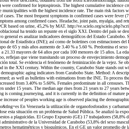
rosis were described, obtained from the febril icterohemorrhagic nation
ere confirmed for leptospirosis. The highest cumulative incidence crud
municipalities with the highest incidence rate. The main risk factors 
of cases. The most frequent symptoms in confirmed cases were fever (
ptoms among confirmed cases. Headache, joint pain, myalgia, and retro
PCR based on urine, 45,2% by MAT.
http://ve.scielo.org/scielo.php?s
oblacional ha tenido un repunte en el siglo XXI. Dentro del país se d
vo general es analizar indicadores demográficos del Estado Carabobo. S
nal de Estadística (INE); así como de boletines con estimaciones del IN
rupo de 65 y más años aumento de 3.40 % a 5.60 %. Predomina el sexo f
21 a 21.33 mayores de 64 años por cada 100 menores de 15 años. La eda
, reflejan que viene transitando un proceso de envejecimiento demográ
ión total. Se evidencia el fenómeno de feminización de la vejez. Se ob
 in the XXI century. Within the country, Carabobo State stands out with
ze demographic aging indicators from Carabobo State. Method: A descri
rmed; as well as bulletins with estimations from the INE. To process the
ncreased from 3.40% to 5.60%. Females predominate in all censuses. Th
dren under 15 years. The median age rises from 21 years to 27 years b
g is coming journeying, and it is currently in the definition of mature 
he increase of peoples working age is observed placing the demograph
so&tlng=es
En Venezuela la utilización de organofosforados y carbamato
dose esta situación en un problema de Salud Pública. Se analizó la exp
xpuestos a plaguicidas. El Grupo Expuesto (GE) 17 trabajadores (58,8%
l administrativo de la Universidad de Carabobo (53,8% del sexo mascu
rámetros hematimétricos y bioquímicos. En el GE un valor promedio de l