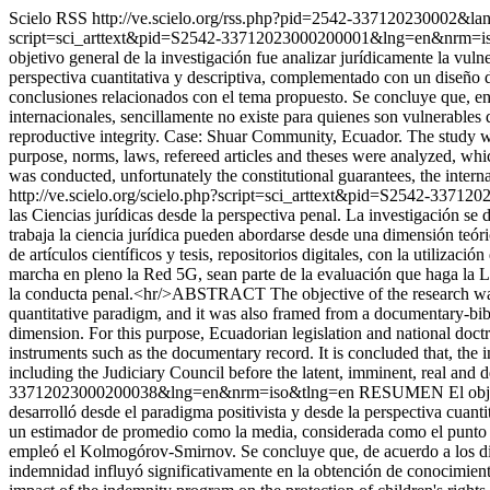
Scielo RSS
http://ve.scielo.org/rss.php?pid=2542-337120230002&l
script=sci_arttext&pid=S2542-33712023000200001&lng=en&nrm=i
objetivo general de la investigación fue analizar jurídicamente la vu
perspectiva cuantitativa y descriptiva, complementado con un diseño do
conclusiones relacionados con el tema propuesto. Se concluye que, en d
internacionales, sencillamente no existe para quienes son vulnerable
reproductive integrity. Case: Shuar Community, Ecuador. The study wa
purpose, norms, laws, refereed articles and theses were analyzed, whic
was conducted, unfortunately the constitutional guarantees, the internal
http://ve.scielo.org/scielo.php?script=sci_arttext&pid=S2542-33
las Ciencias jurídicas desde la perspectiva penal. La investigación s
trabaja la ciencia jurídica pueden abordarse desde una dimensión teóric
de artículos científicos y tesis, repositorios digitales, con la utiliza
marcha en pleno la Red 5G, sean parte de la evaluación que haga la Leg
la conducta penal.<hr/>ABSTRACT The objective of the research was t
quantitative paradigm, and it was also framed from a documentary-bib
dimension. For this purpose, Ecuadorian legislation and national doctr
instruments such as the documentary record. It is concluded that, the 
including the Judiciary Council before the latent, imminent, real and d
33712023000200038&lng=en&nrm=iso&tlng=en
RESUMEN El objetiv
desarrolló desde el paradigma positivista y desde la perspectiva cuant
un estimador de promedio como la media, considerada como el punto de
empleó el Kolmogórov-Smirnov. Se concluye que, de acuerdo a los dife
indemnidad influyó significativamente en la obtención de conocimien