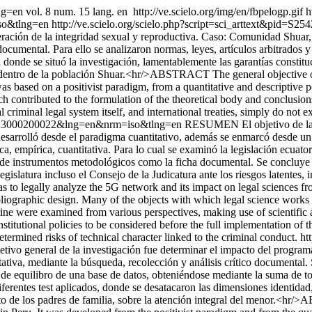
ang=en
vol. 8 num. 15 lang. en
http://ve.scielo.org/img/en/fbpelogp.gif
h
so&tlng=en
http://ve.scielo.org/scielo.php?script=sci_arttext&pi
lneración de la integridad sexual y reproductiva. Caso: Comunidad Shuar
cumental. Para ello se analizaron normas, leyes, artículos arbitrados y 
onde se situó la investigación, lamentablemente las garantías constituci
s dentro de la población Shuar.<hr/>ABSTRACT The general objective of 
s based on a positivist paradigm, from a quantitative and descriptive 
h contributed to the formulation of the theoretical body and conclusions 
 criminal legal system itself, and international treaties, simply do not 
712023000200022&lng=en&nrm=iso&tlng=en
RESUMEN El objetivo de la i
e desarrolló desde el paradigma cuantitativo, además se enmarcó desde u
a, empírica, cuantitativa. Para lo cual se examinó la legislación ecuato
ción de instrumentos metodológicos como la ficha documental. Se concluye q
islatura incluso el Consejo de la Judicatura ante los riesgos latentes, 
o legally analyze the 5G network and its impact on legal sciences fr
liographic design. Many of the objects with which legal science works c
ine were examined from various perspectives, making use of scientific ar
institutional policies to be considered before the full implementation of
etermined risks of technical character linked to the criminal conduct.
ht
o general de la investigación fue determinar el impacto del programa
itativa, mediante la búsqueda, recolección y análisis crítico documental
 equilibro de una base de datos, obteniéndose mediante la suma de todo
rentes test aplicados, donde se desatacaron las dimensiones identidad,
to de los padres de familia, sobre la atención integral del menor.<hr/