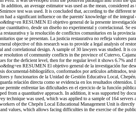
in Peru. It was developed from the positivist paradigm and from the quant
In addition, an average estimator was used as the mean, considered as 
rnov test was used. It is concluded that, according to the different tes
 had a significant influence on the parents' knowledge of the integral c
so&tlng=en
RESUMEN El objetivo general de la presente investigación fu
que cuantitativo, desde un diseño no experimental y correlacional. Se e
ia restaurativa y la resolución de conflictos comunitarios en la provinc
nitarios que se presentan. La justicia restaurativa no refleja valores par
l objective of this research was to provide a legal analysis of restor
 and correlational design. A sample of 30 lawyers was studied. It is co
e resolution of community conflicts in the province of Cutervo, Cajamarc
ues for the deficient level, then for the regular level it shows 6.7% and f
so&tlng=en
RESUMEN El objetivo general de la investigación fue describ
is documental-bibliográfico, conformados por artículos arbitrados, tesis 
idores y funcionarios de la Unidad de Gestión Educativa Local, Chepén, 
uarda relación directa como se evidencia en los resultados obtenidos. 
o que permite enfrentar las dificultades en el ejercicio de la función p
ped from a quantitative approach. In addition, it was supported by docum
survey technique was used, which was applied to a sample of 164 server
he workers of the Chepén Local Educational Management Unit is directly re
s and values, which allows facing difficulties in the exercise of the publi