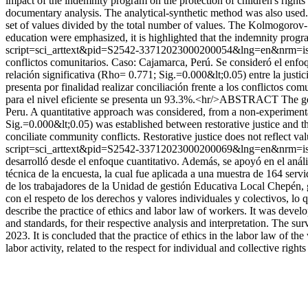
impact of the indemnity program on the protection of children's rights 
documentary analysis. The analytical-synthetic method was also used. 
set of values divided by the total number of values. The Kolmogorov-Smi
education were emphasized, it is highlighted that the indemnity program
script=sci_arttext&pid=S2542-33712023000200054&lng=en&nrm=i
conflictos comunitarios. Caso: Cajamarca, Perú. Se consideró el enfo
relación significativa (Rho= 0.771; Sig.=0.000&lt;0.05) entre la justic
presenta por finalidad realizar conciliación frente a los conflictos comu
para el nivel eficiente se presenta un 93.3%.<hr/>ABSTRACT The genera
Peru. A quantitative approach was considered, from a non-experimental
Sig.=0.000&lt;0.05) was established between restorative justice and th
conciliate community conflicts. Restorative justice does not reflect val
script=sci_arttext&pid=S2542-33712023000200069&lng=en&nrm=i
desarrolló desde el enfoque cuantitativo. Además, se apoyó en el anális
técnica de la encuesta, la cual fue aplicada a una muestra de 164 serv
de los trabajadores de la Unidad de gestión Educativa Local Chepén, g
con el respeto de los derechos y valores individuales y colectivos, l
describe the practice of ethics and labor law of workers. It was develo
and standards, for their respective analysis and interpretation. The 
2023. It is concluded that the practice of ethics in the labor law of t
labor activity, related to the respect for individual and collective right