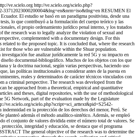
ttp://ve.scielo.org
http://ve.scielo.org/scielo.php?
d=S2542-33712023000200004&lng=en&nrm=iso&tlng=en
RESUMEN El
, Ecuador. El estudio se basó en un paradigma positivista, desde una
tesis, lo que contribuyó a la formulación del cuerpo teórico y las
onales, el propio ordenamiento jurídico penal interno, y los tratados
the research was to legally analyze the violation of sexual and
perspective, complemented with a documentary design. For this
related to the proposed topic. It is concluded that, where the research
exist for those who are vulnerable within the Shuar population.
nvestigación fue analizar jurídicamente la red 5G y su impacto en
n diseño documental-bibliográfico. Muchos de los objetos con los que
riana y la doctrina nacional, según varias perspectivas, haciendo uso
ue, las políticas institucionales a considerar antes de la puesta en
inminentes, reales y determinados de carácter técnicos vinculados con
om a criminal perspective. The research was developed from the
an be approached from a theoretical, empirical and quantitative
ticles and theses, digital repositories, with the use of methodological
 the 5G Network, part of the evaluation made by the Legislature
tp://ve.scielo.org/scielo.php?script=sci_arttext&pid=S2542-
 indemnidad en la protección de los derechos del menor, Perú. Se
. Se planteó además el método analítico-sintético. Además, se empleó
 el conjunto de valores dividida entre el número total de valores. Se
 protección, integridad y educación, se destaca que el programa
>ABSTRACT The general objective of the research was to determine the