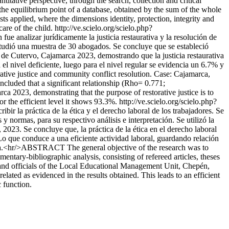
itative perspective, through the search, collection and critical
the equilibrium point of a database, obtained by the sum of the whole
ts applied, where the dimensions identity, protection, integrity and
are of the child.
http://ve.scielo.org/scielo.php?
e analizar jurídicamente la justicia restaurativa y la resolución de
studió una muestra de 30 abogados. Se concluye que se estableció
ia de Cutervo, Cajamarca 2023, demostrando que la justicia restaurativa
a el nivel deficiente, luego para el nivel regular se evidencia un 6.7% y
ative justice and community conflict resolution. Case: Cajamarca,
ncluded that a significant relationship (Rho= 0.771;
a 2023, demonstrating that the purpose of restorative justice is to
or the efficient level it shows 93.3%.
http://ve.scielo.org/scielo.php?
ir la práctica de la ética y el derecho laboral de los trabajadores. Se
y normas, para su respectivo análisis e interpretación. Se utilizó la
2023. Se concluye que, la práctica de la ética en el derecho laboral
Lo que conduce a una eficiente actividad laboral, guardando relación
ública.<hr/>ABSTRACT The general objective of the research was to
entary-bibliographic analysis, consisting of refereed articles, theses
s and officials of the Local Educational Management Unit, Chepén,
lated as evidenced in the results obtained. This leads to an efficient
c function.