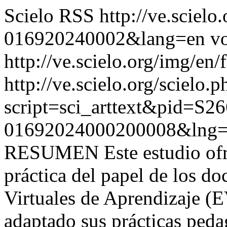
Scielo RSS
http://ve.sciel
016920240002&lang=en
vo
http://ve.scielo.org/img/en/
http://ve.scielo.org/scielo.p
script=sci_arttext&pid=S26
01692024000200008&lng=
RESUMEN Este estudio ofre
práctica del papel de los do
Virtuales de Aprendizaje (
adaptado sus prácticas pedag