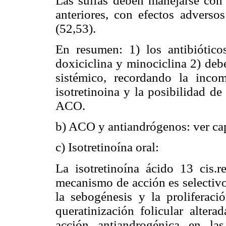
Las sulfas deben manejarse con c
anteriores, con efectos advers
(52,53).
En resumen: 1) los antibióticos
doxiciclina y minociclina 2) deb
sistémico, recordando la inco
isotretinoina y la posibilidad de
ACO.
b) ACO y antiandrógenos: ver cap
c) Isotretinoína oral:
La isotretinoína ácido 13 cis.r
mecanismo de acción es selectiv
la sebogénesis y la proliferaci
queratinización folicular altera
acción antiandrogénica en la