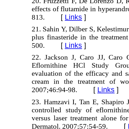
20. Fruzzetti F, De Lorenzo D, R
effects of flutamide in hyperand
[
Links
]
813.
21. Sahin Y, Dilber S, Kelestimu
plus finasteride in the treatment
[
Links
]
500.
22. Jackson J, Caro JJ, Caro 
Eflornithine HCl Study Grou
evaluation of the efficacy and s
cream in the treatment of wo
[
Links
]
2007;46:94-98.
23. Hamzavi I, Tan E, Shapiro J
controlled study of eflornithi
versus laser treatment alone f
[
Dermatol. 2007;57:54-59.