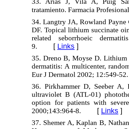
33. Arias J, Vila A, Puig San
tratamiento. Farmacia Profesiona
34. Langtry JA, Rowland Payne 
DF. Topical lithium succinate oi
related seborrhoeic dermati
[
Links
]
9.
35. Dreno B, Moyse D. Lithium g
dermatitis: A multicenter, rando
Eur J Dermatol 2002; 12:549-52.
36. Pirkhammer D, Seeber A,
ultraviolet B (ATL-01) photothe
option for patients with sever
[
Links
]
2000;143:964-8.
37. Shemer A, Kaplan B, Natha