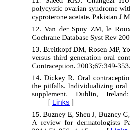
11. Saeed RAJ, Changezi HU,
polycystic ovarian syndrome with
cyproterone acetate. Pakistan J 
12. Van der Spuy ZM, le Roux 
Cochrane Database Syst Rev 20
13. Breitkopf DM, Rosen MP, Yo
versus third generation oral cont
Contraception. 2003;67:349-353
14. Dickey R. Oral contracepti
the pitfalls. Individualizing or
supplement. Dublin, Irelan
[
Links
]
15. Buzney E, Sheu J, Buzney C,
A review for dermatologists P