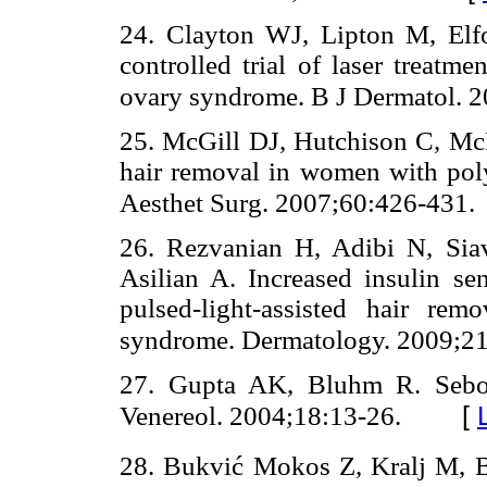
24. Clayton WJ, Lipton M, Elf
controlled trial of laser treat
ovary syndrome. B J Dermatol. 
25. McGill DJ, Hutchison C, Mc
hair removal in women with poly
Aesthet Surg. 2007;60:426-431.
26. Rezvanian H, Adibi N, Sia
Asilian A. Increased insulin se
pulsed-light-assisted hair rem
syndrome. Dermatology. 2009;2
27. Gupta AK, Bluhm R. Sebor
[
Venereol. 2004;18:13-26.
28. Bukvić Mokos Z, Kralj M, Bas