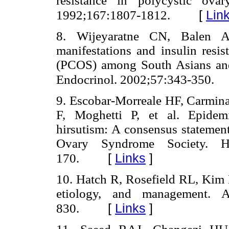
resistance in polycystic ov
[
Lin
1992;167:1807-1812.
8. Wijeyaratne CN, Balen A
manifestations and insulin resi
(PCOS) among South Asians and 
Endocrinol. 2002;57:343-350.
9. Escobar-Morreale HF, Carmina
F, Moghetti P, et al. Epidem
hirsutism: A consensus statemen
Ovary Syndrome Society. 
[
Links
]
170.
10. Hatch R, Rosefield RL, Kim 
etiology, and management. 
[
Links
]
830.