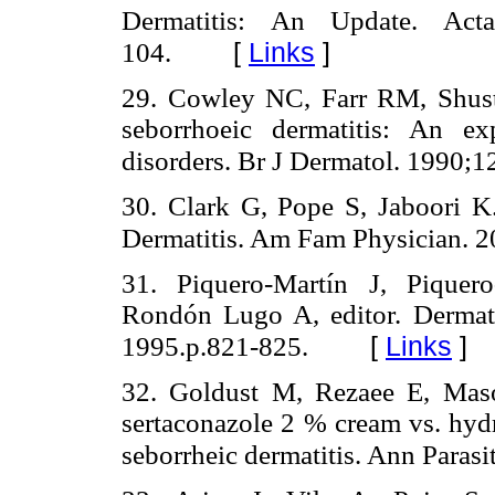
Dermatitis: An Update. Acta
[
Links
]
104.
29. Cowley NC, Farr RM, Shuste
seborrhoeic dermatitis: An ex
disorders. Br J Dermatol. 1990;1
30. Clark G, Pope S, Jaboori K
Dermatitis. Am Fam Physician. 
31. Piquero-Martín J, Piquero
Rondón Lugo A, editor. Dermat
[
Links
]
1995.p.821-825.
32. Goldust M, Rezaee E, Maso
sertaconazole 2 % cream vs. hydr
seborrheic dermatitis. Ann Parasi