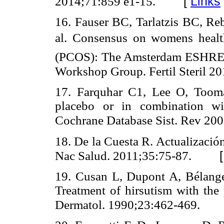
[
Links
2014;71:859 e1-15.
16. Fauser BC, Tarlatzis BC, R
al. Consensus on womens healt
(PCOS): The Amsterdam ESHRE
Workshop Group. Fertil Steril 20
17. Farquhar C1, Lee O, Tooma
placebo or in combination wit
Cochrane Database Sist. Rev 2
18. De la Cuesta R. Actualizació
Nac Salud. 2011;35:75-87.
19. Cusan L, Dupont A, Bélang
Treatment of hirsutism with the
Dermatol. 1990;23:462-469.