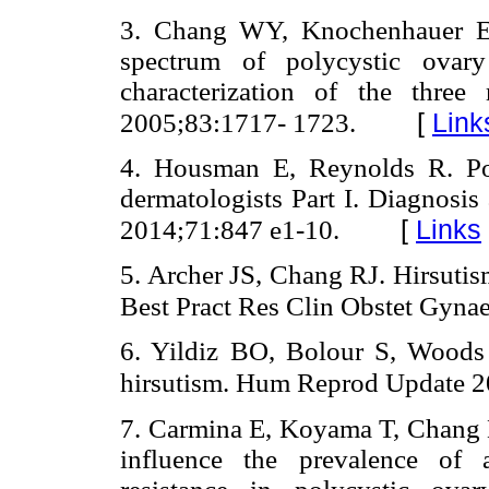
3. Chang WY, Knochenhauer ES
spectrum of polycystic ovary
characterization of the three 
[
Link
2005;83:1717- 1723.
4. Housman E, Reynolds R. Po
dermatologists Part I. Diagnosi
[
Links
2014;71:847 e1-10.
5. Archer JS, Chang RJ. Hirsutis
Best Pract Res Clin Obstet Gyna
6. Yildiz BO, Bolour S, Woods
hirsutism. Hum Reprod Update 2
7. Carmina E, Koyama T, Chang 
influence the prevalence of 