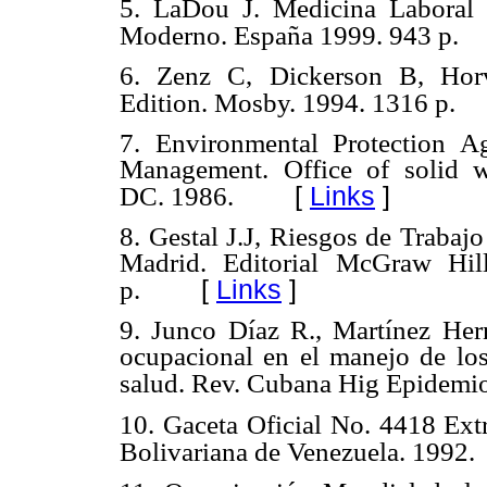
5. LaDou J. Medicina Laboral
Moderno. España 1999. 943 p.
6. Zenz C, Dickerson B, Horv
Edition. Mosby. 1994. 1316 p.
7. Environmental Protection A
Management. Office of solid 
[
Links
]
DC. 1986.
8. Gestal J.J, Riesgos de Trabaj
Madrid. Editorial McGraw Hil
[
Links
]
p.
9. Junco Díaz R., Martínez He
ocupacional en el manejo de los
salud. Rev. Cubana Hig Epidemiol
10. Gaceta Oficial No. 4418 Ext
Bolivariana de Venezuela. 1992.