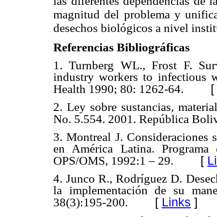
las diferentes dependencias de l
magnitud del problema y unifica
desechos biológicos a nivel instit
Referencias Bibliográficas
1. Turnberg WL., Frost F. Sur
industry workers to infectious
Health 1990; 80: 1262-64.
2. Ley sobre sustancias, materia
No. 5.554. 2001. República Boliv
3. Montreal J. Consideraciones s
en América Latina. Programa 
[
L
OPS/OMS, 1992:1 – 29.
4. Junco R., Rodríguez D. Desech
la implementación de su man
[
Links
]
38(3):195-200.