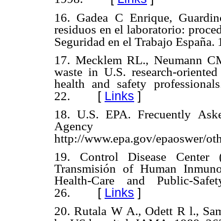
16. Gadea C Enrique, Guardin
residuos en el laboratorio: proce
Seguridad en el Trabajo España. 
17. Mecklem RL., Neumann CM.
waste in U.S. research-oriented
health and safety professional
[
Links
]
22.
18. U.S. EPA. Frecuently Aske
Agency Me
http://www.epa.gov/epaoswer/ot
19. Control Disease Center 
Transmisión of Human Inmunod
Health-Care and Public-Sa
[
Links
]
26.
20. Rutala W A., Odett R l., Sa