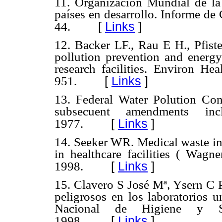
11. Organización Mundial de l
países en desarrollo. Informe de
[
Links
]
44.
12. Backer LF., Rau E H., Pfist
pollution prevention and energy
research facilities. Environ He
[
Links
]
951.
13. Federal Water Polution Con
subsecuent amendments i
[
Links
]
1977.
14. Seeker WR. Medical waste in
in healthcare facilities ( Wagn
[
Links
]
1998.
15. Clavero S José Mª, Ysern C P
peligrosos en los laboratorios un
Nacional de Higiene y Se
[
Links
]
1998.