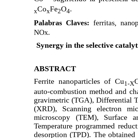
Co
Fe
O
.
x
x
2
4
Palabras Claves:
ferritas, nano
NOx.
Synergy in the selective cataly
ABSTRACT
Ferrite nanoparticles of Cu
1-X
auto-combustion method and cha
gravimetric (TGA), Differential 
(XRD), Scanning electron mic
microscopy (TEM), Surface ar
Temperature programmed reduc
desorption (TPD). The obtained 