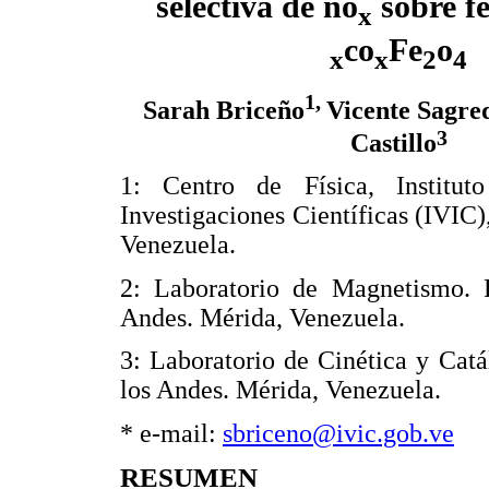
selectiva de no
sobre fe
x
co
Fe
o
x
x
2
4
1,
Sarah Briceño
Vicente Sagre
3
Castillo
1: Centro de Física, Institut
Investigaciones Científicas (IVIC
Venezuela.
2: Laboratorio de Magnetismo. F
Andes. Mérida, Venezuela.
3: Laboratorio de Cinética y Catá
los Andes. Mérida, Venezuela.
* e-mail:
sbriceno@ivic.gob.ve
RESUMEN