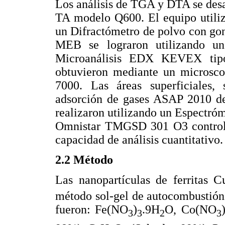
Los análisis de TGA y DTA se des
TA modelo Q600. El equipo utiliz
un Difractómetro de polvo con gon
MEB se lograron utilizando u
Microanálisis EDX KEVEX tipo
obtuvieron mediante un microscop
7000. Las áreas superficiales,
adsorción de gases ASAP 2010 de 
realizaron utilizando un Espec
Omnistar TMGSD 301 O3 control
capacidad de análisis cuantitativo.
2.2 Método
C
Las nanopartículas de ferritas
método sol-gel de autocombustión.
fueron: Fe(NO
)
.9H
O, Co(NO
3
3
2
3