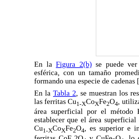
En la
Figura 2(b)
se puede ver q
esférica, con un tamaño promed
formando una especie de cadenas [
En la
Tabla 2
, se muestran los r
las ferritas Cu
Co
Fe
O
, utili
1-X
X
2
4
área superficial por el método 
establecer que el área superficial
Cu
Co
Fe
O
, es superior e i
1-X
X
2
4
ferritas CoF
2O
y CuFe
O
, lo