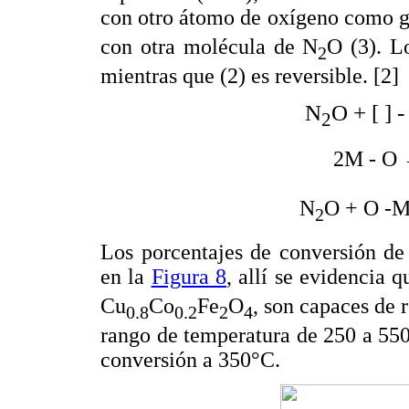
con otro átomo de oxígeno como g
con otra molécula de N
O (3). Lo
2
mientras que (2) es reversible. [2]
N
O + [ ] 
2
2M - O
N
O + O -
2
Los porcentajes de conversión de
en la
Figura 8
, allí se evidencia 
Cu
Co
Fe
O
, son capaces de 
0.8
0.2
2
4
rango de temperatura de 250 a 55
conversión a 350°C.