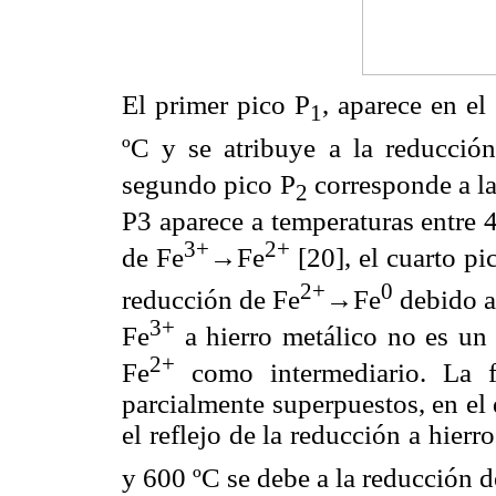
El primer pico P
, aparece en el
1
ºC y se atribuye a la reducció
segundo pico P
corresponde a l
2
P3 aparece a temperaturas entre 
3+
2+
de Fe
→
Fe
[20], el cuarto pi
2+
0
reducción de Fe
→
Fe
debido a
3+
Fe
a hierro metálico no es un 
2+
Fe
como intermediario. La f
parcialmente superpuestos, en el
el reflejo de la reducción a hierr
y 600 ºC se debe a la reducción 