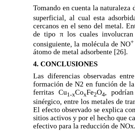
Tomando en cuenta la naturaleza d
superficial, al cual esta adsorb
cercanos en el seno del metal. En
de tipo π los cuales involucran
+
consiguiente, la molécula de NO
átomo de metal adsorbente [26].
4. CONCLUSIONES
Las diferencias observadas entre
formación de N2 en función de la 
ferritas Cu
Co
Fe
O
, podría
1-x
x
2
4
sinérgico, entre los metales de tr
El efecto observado se explica c
sitios activos y por el hecho que c
efectivo para la reducción de NOx