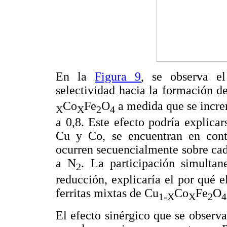
En la
Figura 9
, se observa e
selectividad hacia la formación d
Co
Fe
O
a medida que se incre
X
X
2
4
a 0,8. Este efecto podría explica
Cu y Co, se encuentran en conta
ocurren secuencialmente sobre cad
a N
. La participación simulta
2
reducción, explicaría el por qué e
ferritas mixtas de Cu
Co
Fe
O
1-X
X
2
4
El efecto sinérgico que se observa