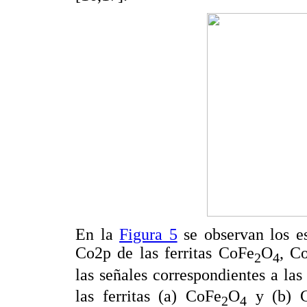
En la
Figura 5
se observan los es
Co2p de las ferritas CoFe
O
, C
2
4
las señales correspondientes a la
las ferritas (a) CoFe
O
y (b) 
2
4