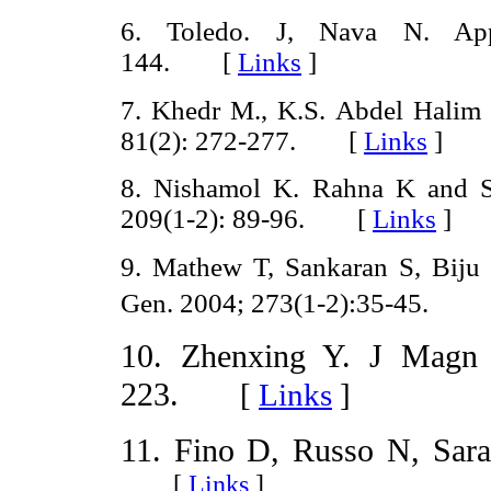
6. Toledo. J, Nava N. Ap
144. [
Links
]
7. Khedr M., K.S. Abdel Halim
81(2): 272-277. [
Links
]
8. Nishamol K. Rahna K and
209(1-2): 89-96. [
Links
]
9. Mathew T, Sankaran S, Biju
Gen.
2004;
273(1-2):35-
45.
10. Zhenxing Y. J Mag
223.
[
Links
]
11. Fino D, Russo N, Sara
[
Links
]