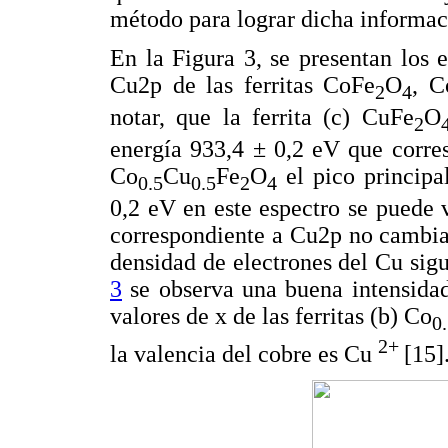
método para lograr dicha informac
En la Figura 3, se presentan los 
Cu2p de las ferritas CoFe
O
, C
2
4
notar, que la ferrita (c) CuFe
O
2
energía 933,4 ± 0,2 eV que corres
Co
Cu
Fe
O
el pico principa
0.5
0.5
2
4
0,2 eV en este espectro se puede v
correspondiente a Cu2p no cambia 
densidad de electrones del Cu sig
3
se observa una buena intensidad
valores de x de las ferritas (b) Co
0
2+
la valencia del cobre es Cu
[15]