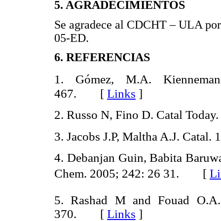
5. AGRADECIMIENTOS
Se agradece al CDCHT – ULA por e
05-ED.
6. REFERENCIAS
1. Gómez, M.A. Kienneman
467.
[
Links
]
2. Russo N, Fino D. Catal Today
3. Jacobs J.P, Maltha A.J. Catal.
1
4. Debanjan Guin, Babita Baruwa
Chem.
2005;
242: 26 31. [
L
5. Rashad M and
Fouad
O.A
370. [
Links
]