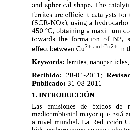
and spherical shape. The catalyti
ferrites are efficient catalysts f
(SCR-NOx), using a hydrocarbon 
450 ºC, obtaining a maximum co
towards the formation of N2, s
2+ and Co2+
effect between Cu
in t
Keywords:
ferrites, nanoparticles
Recibido:
28-04-2011;
Revisa
Publicado:
31-08-2011
1. INTRODUCCIÓN
Las emisiones de óxidos de n
medioambiental mayor que está en
a nivel mundial. La Reducción Ca
hidrocarburo como agente reducto