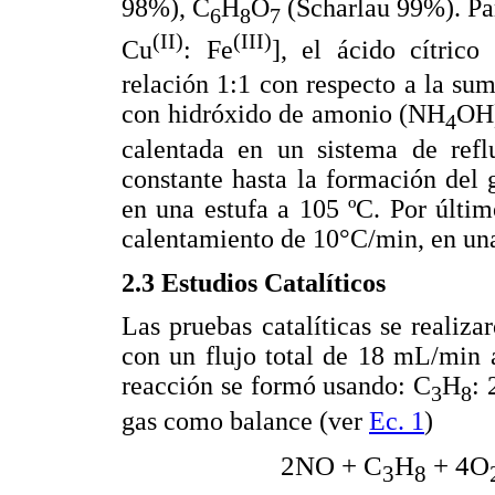
98%), C
H
O
(Scharlau 99%). Par
6
8
7
(II)
(III)
Cu
: Fe
], el ácido cítrico
relación 1:1 con respecto a la sum
con hidróxido de amonio (NH
OH)
4
calentada en un sistema de refl
constante hasta la formación del 
en una estufa a 105 ºC. Por últi
calentamiento de 10°C/min, en una
2.3 Estudios Catalíticos
Las pruebas catalíticas se realiz
con un flujo total de 18 mL/min a
reacción se formó usando: C
H
:
3
8
gas como balance (ver
Ec. 1
)
2NO + C
H
+ 4O
3
8