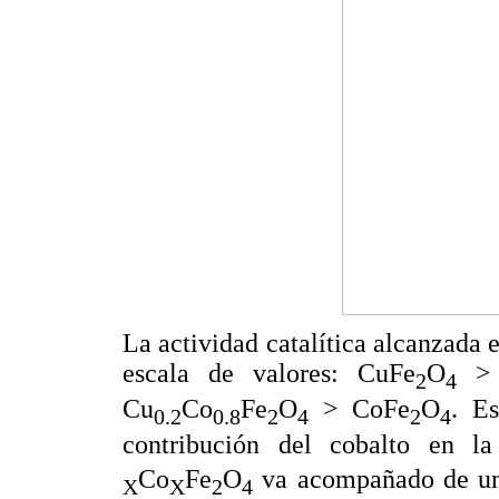
La actividad catalítica alcanzada e
escala de valores: CuFe
O
> 
2
4
Cu
Co
Fe
O
> CoFe
O
. Es
0.2
0.8
2
4
2
4
contribución del cobalto en la
Co
Fe
O
va acompañado de una
X
X
2
4