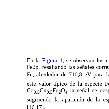
En la
Figura 4
, se observan los 
Fe2p, resaltando las señales corr
Fe, alrededor de 710,8 eV para l
este valor típico de la especie F
Co
Cu
Fe
O
la señal se desp
0.5
0.5
2
4
sugiriendo la aparición de la es
[16,17].