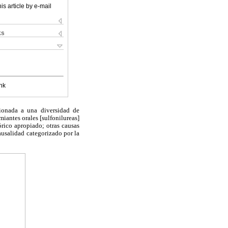
is article by e-mail
ks
nk
cionada a una diversidad de
iantes orales [sulfonilureas]
órico apropiado; otras causas
ausalidad categorizado por la