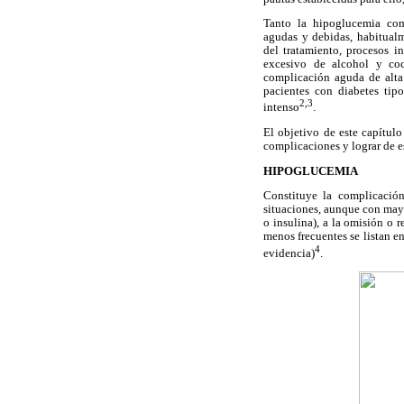
Tanto la hipoglucemia com
agudas y debidas, habitualm
del tratamiento, procesos in
excesivo de alcohol y coc
complicación aguda de alta
pacientes con diabetes tip
2,3
intenso
.
El objetivo de este capítulo
complicaciones y lograr de es
HIPOGLUCEMIA
Constituye la complicación
situaciones, aunque con mayo
o insulina), a la omisión o 
menos frecuentes se listan e
4
evidencia)
.