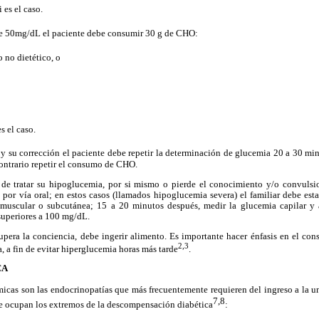
 es el caso.
 de 50mg/dL el paciente debe consumir 30 g de CHO:
o no dietético, o
s el caso.
y su corrección
el paciente debe repetir la determinación de glucemia 20 a 30 mi
contrario repetir el consumo de CHO.
z de tratar su hipoglucemia, por si mismo o pierde el conocimiento y/o convuls
por vía oral; en estos casos (llamados hipoglucemia severa) el familiar debe est
muscular o subcutánea; 15 a 20 minutos después, medir la glucemia capilar y
superiores a 100 mg/dL.
upera la conciencia, debe ingerir alimento. Es importante hacer énfasis en el c
2,3
, a fin de evitar hiperglucemia horas más tarde
.
CA
micas son las
endocrinopatías que más frecuentemente requieren del ingreso a la u
7,8
 ocupan los extremos de la descompensación diabética
: