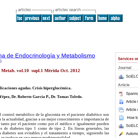
na de Endocrinología y Metabolismo
Services 
0
Journal
. Metab. vol.10 supl.1 Mérida Oct. 2012
SciELO
Article
icaciones agudas. Crisis hiperglucémica.
Spanis
Yépez, Dr. Roberto García P., Dr. Tomas Toledo.
Article
Article
l control metabólico de la glucemia en el paciente diabético son
How to 
n la actualidad, gracias a un mejor conocimiento e importancia de
o tanto por el paciente como por el médico e igualmente pueden
SciELO
es de diabetes tipo 1 como de tipo 2. En líneas generales, las
 diabetes son evitables y el tratamiento a tiempo, siguiendo las
Automat
o, se traduce en una menor morbimortalidad.