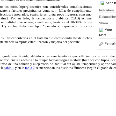
Send th
o las crisis hiperglucémica son consideradas complicaciones
Indicators
ente, a factores precipitantes como son: fallas de cumplimiento
fecciosos asociados, estrés, ictus, dieta poco rigurosa, consumo
Related lin
aína2. Por su lado, la cetoacidosis diabética (CAD) es una
 mortalidad que ocurre, anualmente, hasta en el 10-30% de los
Share
o 1 y en los diabéticos tipo 2 cuando se exponen a un estrés
More
More
 es unificar criterios en el tratamiento correspondiente de dichas
ta manera la rápida estabilización y mejoría del paciente.
Permali
 aguda más temida, debido a las características que ella implica y está rela
r frecuencia es debida a la terapia farmacológica recibida (bien sea con hipoglucem
retraso de una comida y al ejercicio no habitual sin ajuste terapéutico y aporte cal
n la
tabla 1
y en la
tabla 2
se mencionan los distintos fármacos (según el grado de c