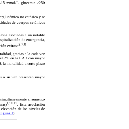
o <15 mmol/L, glucemia >250
erglucémico no cetósico y se
idades de cuerpos cetónicos
avía asociadas a un notable
ospitalización de emergencia,
2,7,8
ción exitosa
.
alidad, gracias a la cada vez
s del 2% en la CAD con mayor
, la mortalidad a corto plazo
es a su vez presentan mayor
a simultáneamente al aumento
1,10,11
nas)
. Esta asociación
 elevación de los niveles de
Figura 1
)
.