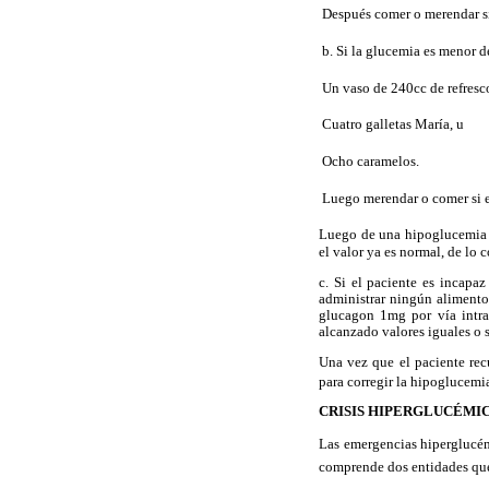
 Después comer o merendar si
 b. Si la glucemia es menor
 Un vaso de 240cc de refresc
 Cuatro galletas María, u
 Ocho caramelos.
 Luego merendar o comer si e
Luego de una hipoglucemia 
el valor ya es normal, de lo 
c. Si el paciente es incapa
administrar ningún alimento 
glucagon 1mg por vía intra
alcanzado valores iguales o 
Una vez que el paciente rec
para corregir la hipoglucemia
CRISIS HIPERGLUCÉMI
Las emergencias hiperglucé
comprende dos entidades que