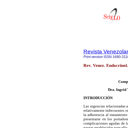
Revista Venezola
Print version
ISSN
1690-311
Rev. Venez. Endocrinol
Compl
Dra. Ingrid 
INTRODUCCIÓN
Las urgencias relacionadas a
relativamente infrecuentes e
la adherencia al tratamient
presentarse en los portador
complicaciones agudas de la
pautas establecidas para ell