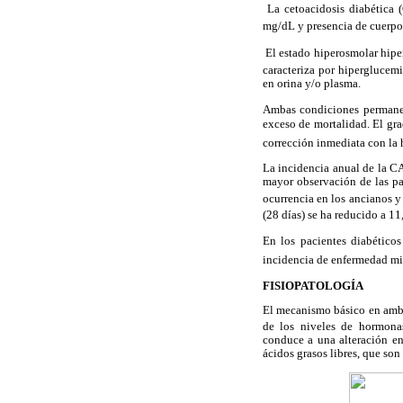
 La cetoacidosis diabétic
mg/dL y presencia de cuerpos
 El estado hiperosmolar hi
caracteriza por hipergluce
en orina y/o plasma.
Ambas condiciones permanec
exceso de mortalidad. El gra
corrección inmediata con la 
La incidencia anual de la CA
mayor observación de las pa
ocurrencia en los ancianos y
(28 días) se ha reducido a 1
En los pacientes diabético
incidencia de enfermedad mi
FISIOPATOLOGÍA
El mecanismo básico en amba
de los niveles de hormonas
conduce a una alteración en
ácidos grasos libres, que so