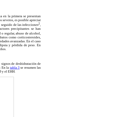
a en la primera se presentan
 severos, es posible apreciar
2
o seguido de las infecciones
,
actores precipitantes se han
 o regular, abuso de alcohol,
ratos como corticosteroides,
 edades avanzadas. En el caso
dipsia y pérdida de peso. En
iños.
 signos de deshidratación de
r. En la
tabla 3
se resumen las
AD y el EHH.