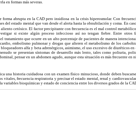
rla en formas más severas.
e forma abrupta en la CAD pero insidiosa en la crisis hiperosmolar. Con frecuenci
nes del estado mental que van desde el alerta hasta la obnubilación y coma. En casos
aliento cetósico. El factor precipitante con frecuencia es el mal control metabólic
estigar si existe algún proceso infeccioso así no tengan fiebre. Entre otros f
del tratamiento que ocurre en un alto porcentaje de pacientes de manera intencional
ocardio, embolismo pulmonar y drogas que alteren el metabolismo de los carbohid
bloqueadores alfa y beta adrenérgicos, asimismo, el uso excesivo de diuréticos en
 menudo se presentan síntomas de desarrollo más lento, tales como poliuria, poli
dominal, pensar en un abdomen agudo, aunque esta situación es más frecuente en n
plica una historia cuidadosa con un examen físico minucioso, donde deben buscarse
s vitales, frecuencia respiratoria y precisar el estado mental, renal y cardiovascula
n la variables bioquímicas y estado de conciencia entre los diversos grados de la C