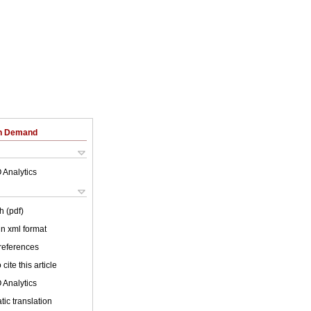
on Demand
 Analytics
h (pdf)
 in xml format
 references
cite this article
 Analytics
ic translation