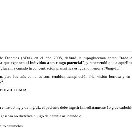
de Diabetes (ADA), en el año 2005, definió la hipoglucemia como
"todo 
a que exponen al individuo a un riesgo potencial"
, y recomendó que a aquellos
5
ipoglucemia cuando la concentración plasmática es igual o menor a 70mg/dL
.
n, pero los más comunes son: temblor, transpiración fría, visión borrosa y en
3
s
.
IPOGLUCEMIA
ra entre 50 mg y 69 mg/dL, el paciente debe ingerir inmediatamente 15 g de carboh
 gaseosa no dietética o jugo de naranja azucarado o
uatro caramelos.