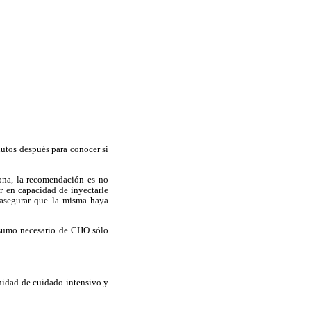
nutos después para conocer si
iona, la recomendación es no
ar en capacidad de inyectarle
 asegurar que la misma haya
onsumo necesario de CHO sólo
nidad de cuidado intensivo y