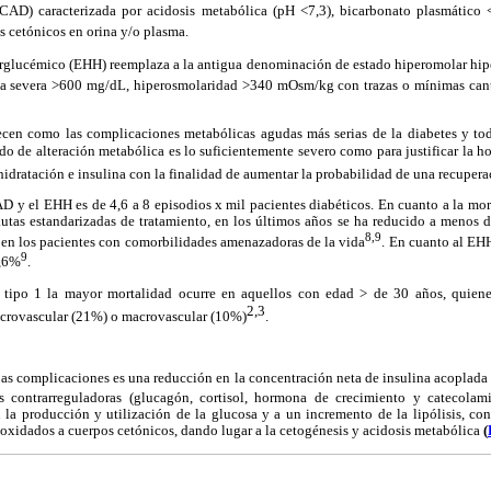
a (CAD) caracterizada por acidosis metabólica (pH <7,3), bicarbonato plasmátic
 cetónicos en orina y/o plasma.
perglucémico (EHH) reemplaza a la antigua denominación de estado hiperomolar hip
mia severa >600 mg/dL, hiperosmolaridad >340 mOsm/kg con trazas o mínimas cant
en como las complicaciones metabólicas agudas más serias de la diabetes y tod
do de alteración metabólica es lo suficientemente severo como para justificar la h
hidratación e insulina con la finalidad de aumentar la probabilidad de una recupera
D y el EHH es de 4,6 a 8 episodios x mil pacientes diabéticos. En cuanto a la mort
utas estandarizadas de tratamiento, en los últimos años se ha reducido a meno
8,9
 en los pacientes con comorbilidades amenazadoras de la vida
. En cuanto al EHH
9
1,6%
.
s tipo 1 la mayor mortalidad ocurre en aquellos con edad > de 30 años, quien
2,3
crovascular (21%) o macrovascular (10%)
.
s complicaciones es una reducción en la concentración neta de insulina acoplad
 contrarreguladoras (glucagón, cortisol, hormona de crecimiento y catecolami
 la producción y utilización de la glucosa y a un incremento de la lipólisis, con
n oxidados a cuerpos cetónicos, dando lugar a la cetogénesis y acidosis metabólica
(