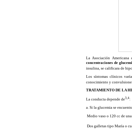
La Asociación Americana 
concentraciones de glucemi
insulina, se calificara de h
Los síntomas clínicos varía
conocimiento y convulsione
TRATAMIENTO DE LA H
3,4
La conducta depende de
:
a. Si la glucemia se encuent
 Medio vaso o 120 cc de una
 Dos galletas tipo María o c