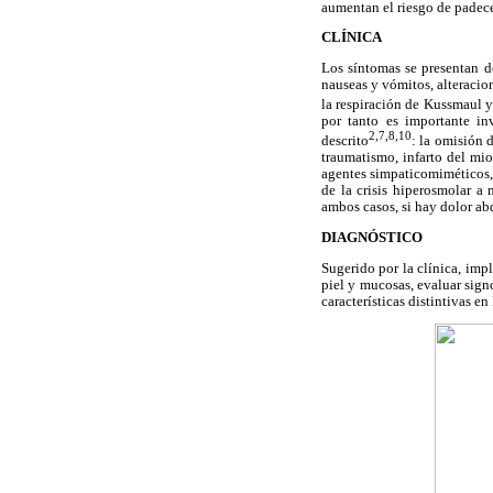
aumentan el riesgo de padece
CLÍNICA
Los síntomas se presentan d
nauseas y vómitos, alteracio
la respiración de Kussmaul y 
por tanto es importante inv
2,7,8,10
descrito
: la omisión 
traumatismo, infarto del mi
agentes simpaticomiméticos, 
de la crisis hiperosmolar a
ambos casos, si hay dolor ab
DIAGNÓSTICO
Sugerido por la clínica, im
piel y mucosas, evaluar signo
características distintivas e