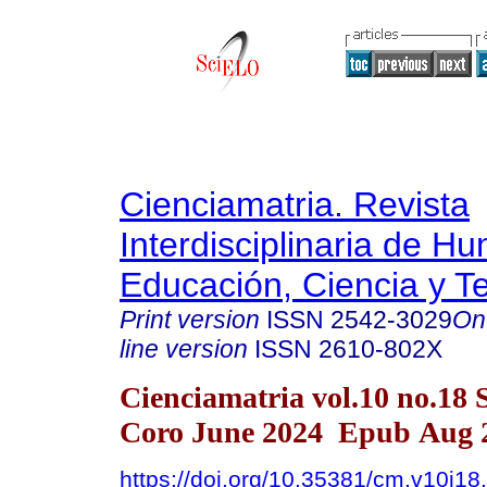
Cienciamatria. Revista
Interdisciplinaria de H
Educación, Ciencia y T
Print version
ISSN
2542-3029
On
line version
ISSN
2610-802X
Cienciamatria vol.10 no.18 
Coro June 2024 Epub Aug 2
https://doi.org/10.35381/cm.v10i18