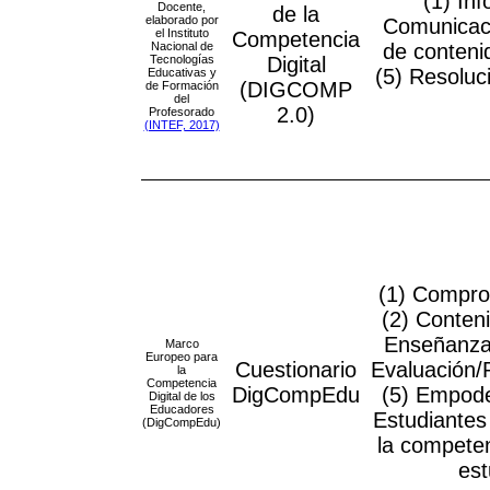
(1) In
Docente,
de la
elaborado por
Comunicaci
el Instituto
Competencia
Nacional de
de conteni
Tecnologías
Digital
(5) Resoluc
Educativas y
(DIGCOMP
de Formación
del
2.0)
Profesorado
(INTEF, 2017)
(1) Compro
(2) Conteni
Enseñanza 
Marco
Europeo para
Cuestionario
Evaluación/
la
Competencia
DigCompEdu
(5) Empode
Digital de los
Educadores
Estudiantes 
(DigCompEdu)
la competen
est