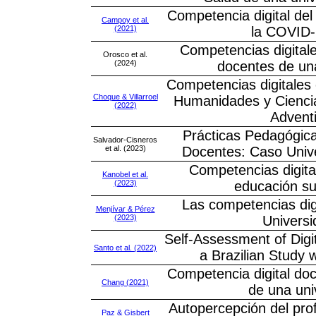
Competencia digital del
Campoy et al.
(2021)
la COVID-
Competencias digitale
Orosco et al.
(2024)
docentes de un
Competencias digitales 
Choque & Villarroel
Humanidades y Ciencia
(2022)
Adventi
Prácticas Pedagógica
Salvador-Cisneros
et al. (2023)
Docentes: Caso Unive
Competencias digital
Kanobel et al.
(2023)
educación su
Las competencias digi
Menjívar & Pérez
(2023)
Univers
Self-Assessment of Digi
Santo et al. (2022)
a Brazilian Study 
Competencia digital doc
Chang (2021)
de una uni
Autopercepción del prof
Paz & Gisbert