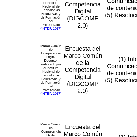
Comunicaci
el Instituto
Competencia
Nacional de
de conteni
Digital
Tecnologías
(5) Resoluc
Educativas y
(DIGCOMP
de Formación
del
2.0)
Profesorado
(INTEF, 2017)
Marco Común
Encuesta del
de
Competencia
Marco Común
Digital
(1) In
Docente,
de la
elaborado por
Comunicaci
el Instituto
Competencia
Nacional de
de conteni
Tecnologías
Digital
(5) Resoluc
Educativas y
(DIGCOMP
de Formación
del
2.0)
Profesorado
(INTEF, 2017)
Marco Común
Encuesta del
de
Competencia
Marco Común
Digital