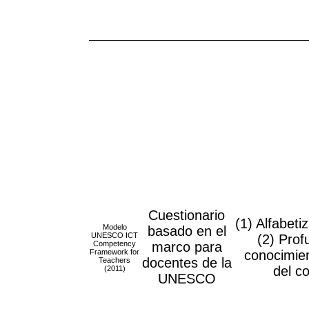
Cuestionario
(1) Alfabeti
Modelo
basado en el
UNESCO ICT
(2) Prof
Competency
marco para
Framework for
conocimien
docentes de la
Teachers
del c
(2011)
UNESCO