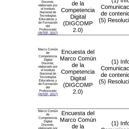
(1) In
Docente,
de la
elaborado por
Comunicaci
el Instituto
Competencia
Nacional de
de conteni
Digital
Tecnologías
(5) Resoluc
Educativas y
(DIGCOMP
de Formación
del
2.0)
Profesorado
(INTEF, 2017)
Marco Común
Encuesta del
de
Competencia
Marco Común
Digital
(1) In
Docente,
de la
elaborado por
Comunicaci
el Instituto
Competencia
Nacional de
de conteni
Tecnologías
Digital
(5) Resoluc
Educativas y
(DIGCOMP
de Formación
del
2.0)
Profesorado
(INTEF, 2017)
Marco Común
Encuesta del
de
Competencia
Marco Común
Digital
(1) In
Docente,
de la
elaborado por