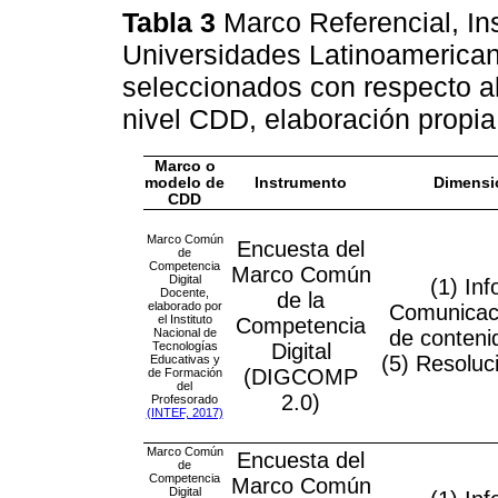
Tabla 3
Marco Referencial, I
Universidades Latinoamericana
seleccionados con respecto al
nivel CDD, elaboración propia
Marco o
modelo de
Instrumento
Dimensi
CDD
Marco Común
Encuesta del
de
Competencia
Marco Común
Digital
(1) In
Docente,
de la
elaborado por
Comunicaci
el Instituto
Competencia
Nacional de
de conteni
Tecnologías
Digital
(5) Resoluc
Educativas y
(DIGCOMP
de Formación
del
2.0)
Profesorado
(INTEF, 2017)
Marco Común
Encuesta del
de
Competencia
Marco Común
Digital