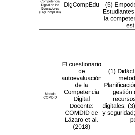
Competencia
DigCompEdu
(5) Empode
Digital de los
Educadores
Estudiantes 
(DigCompEdu)
la competen
est
El cuestionario
de
(1) Didáct
autoevaluación
metodo
de la
Planificaci
Competencia
gestión 
Modelo
COMDID
Digital
recursos
Docente:
digitales; (3
COMDID de
y seguridad;
Lázaro et al.
p
(2018)