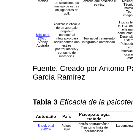
México
Lazarus que describe el
Meiche
en soluciones de
estrés.
Técni
manejo de estrés
motiv
en jugadores de
Técn
golf.
imagin
Típicas t
Analizar la eficacia
la TCC en
de un abordaje
el trau
cognitivo
conductas 
Mills et al.
conductual
Desensib
(2025)
integrativo para
Teoría del tratamiento
sistem
Sídney
adolescentes con
integrado o combinado.
Psicoed
Australia
estrés
Técn
postraumático y
motivac
consumo de
Inocula
sustancias.
est
Fuente. Creado por Antonio Pa
García Ramírez
Tabla 3
Eficacia de la psicoter
Psicopatología
Autor/año
País
tratada
Estrés postraumático.
Snoek et al.
Países
La combinac
Trastorno límite de
(2020)
Bajos
personalidad.