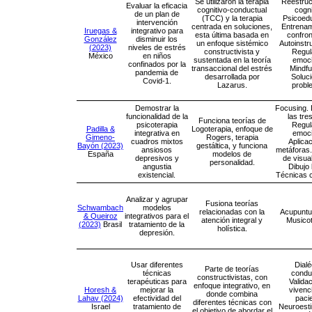
Se utilizaron la terapia
Reestruc
Evaluar la eficacia
cognitivo-conductual
cogni
de un plan de
(TCC) y la terapia
Psicoed
intervención
centrada en soluciones,
Entrenam
Iruegas &
integrativo para
esta última basada en
confron
González
disminuir los
un enfoque sistémico
Autoinstr
(2023)
niveles de estrés
constructivista y
Regul
México
en niños
sustentada en la teoría
emoci
confinados por la
transaccional del estrés
Mindfu
pandemia de
desarrollada por
Soluc
Covid-1.
Lazarus.
probl
Demostrar la
Focusing. 
funcionalidad de la
las tres
Funciona teorías de
psicoterapia
Regul
Padilla &
Logoterapia, enfoque de
integrativa en
emoci
Gimeno-
Rogers, terapia
cuadros mixtos
Aplica
Bayón (2023)
gestáltica, y funciona
ansiosos
metáforas
España
modelos de
depresivos y
de visua
personalidad.
angustia
Dibujo 
existencial.
Técnicas c
Analizar y agrupar
Fusiona teorías
Schwambach
modelos
relacionadas con la
Acupuntu
& Queiroz
integrativos para el
atención integral y
Musicot
(2023)
Brasil
tratamiento de la
holística.
depresión.
Usar diferentes
Dialé
Parte de teorías
técnicas
condu
constructivistas, con
terapéuticas para
Valida
enfoque integrativo, en
Horesh &
mejorar la
vivenc
donde combina
Lahav (2024)
efectividad del
paci
diferentes técnicas con
Israel
tratamiento de
Neuroesti
el objetivo de abordar el