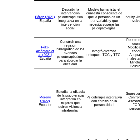
Describir la
Modelo humanista, el
intervención
cual está consciente de
Pérez (2021)
psicoterapéutica
que la persona es un
Inquiry. A
España
integrativa en la
ser variable y que
Involv
intervención
necesita superar las
social.
psicopatologías.
Reestruc
Construir una
cogni
revisión
Félix-
Modific
bibliográfica de los
Alcántara et
Integró diversos
cond
avances
al. (2021)
enfoques, TCC y TTG.
Acepta
psicoterapéuticos
España
malesta
para abordar la
Mindfu
obesidad.
Bailot
Estudiar la eficacia
Sugestión
de la psicoterapia
Moreno
Psicoterapia integrativa
Confron
integrativa en
(2022)
con énfasis en la
Asesor
mujeres que
Ecuador
personalidad.
FOD
sufren violencia
person
intrafamiliar.