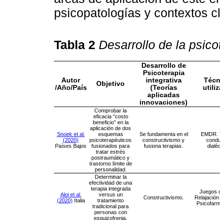
psicopatologías y contextos cl
Tabla 2
Desarrollo de la psico
Desarrollo de
Psicoterapia
Autor
integrativa
Técn
Objetivo
/Año/País
(Teorías
utili
aplicadas
innovaciones)
Comprobar la
eficacia “costo
beneficio” en la
aplicación de dos
Snoek et al.
esquemas
Se fundamenta en el
EMDR. 
(2020)
psicoterapéuticos
constructivismo y
condu
Países Bajos
fusionados para
fusiona terapias.
dialé
tratar estrés
postraumático y
trastorno límite de
personalidad.
Determinar la
efectividad de una
terapia integrada
Juegos d
Aloi et al.
versus un
Constructivismo.
Relajación
(2020)
Italia
tratamiento
Psicofarm
tradicional para
personas con
esquizofrenia.