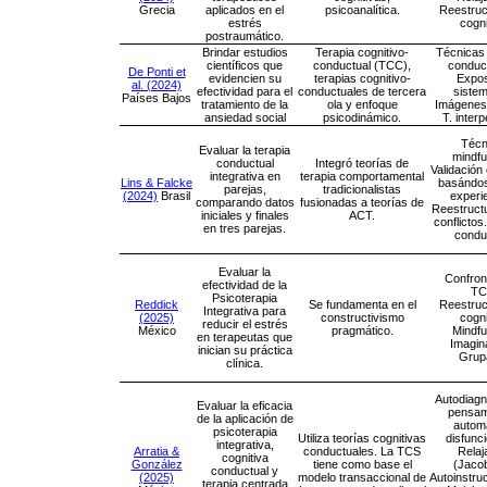
Grecia
aplicados en el
psicoanalítica.
Reestruc
estrés
cogni
postraumático.
Brindar estudios
Terapia cognitivo-
Técnicas 
científicos que
conductual (TCC),
conduc
De Ponti et
evidencien su
terapias cognitivo-
Expos
al. (2024)
efectividad para el
conductuales de tercera
sistem
Países Bajos
tratamiento de la
ola y enfoque
Imágenes 
ansiedad social
psicodinámico.
T. inter
Técn
Evaluar la terapia
mindfu
conductual
Integró teorías de
Validación
integrativa en
terapia comportamental
Lins & Falcke
basándos
parejas,
tradicionalistas
(2024)
Brasil
experi
comparando datos
fusionadas a teorías de
Reestruct
iniciales y finales
ACT.
conflictos
en tres parejas.
condu
Evaluar la
Confron
efectividad de la
TC
Psicoterapia
Reddick
Se fundamenta en el
Reestruc
Integrativa para
(2025)
constructivismo
cogni
reducir el estrés
México
pragmático.
Mindfu
en terapeutas que
Imagin
inician su práctica
Grup
clínica.
Autodiagn
Evaluar la eficacia
pensam
de la aplicación de
autom
psicoterapia
Utiliza teorías cognitivas
disfunc
integrativa,
Arratia &
conductuales. La TCS
Relaj
cognitiva
González
tiene como base el
(Jaco
conductual y
(2025)
modelo transaccional de
Autoinstru
terapia centrada