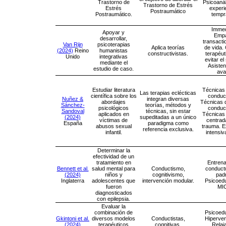
Trastorno de
Psicoanál
Trastorno de Estrés
Estrés
experi
Postraumático
Postraumático.
tempr
Immed
Apoyar y
Empa
desarrollar,
transacti
Van Rijn
psicoterapias
Aplica teorías
de vida.
(2024)
Reino
humanistas
constructivistas.
terapéut
Unido
integrativas
evitar el
mediante el
Asisten
estudio de caso.
ava
Estudiar literatura
Técnicas 
Las terapias eclécticas
científica sobre los
conduc
Nuñez &
integran diversas
abordajes
Técnicas d
Sánchez-
teorías, métodos y
psicológicos
conduc
Sandoval
técnicas, sin estar
aplicados en
Técnicas
(2024)
supeditadas a un único
víctimas de
centrad
España
paradigma como
abusos sexual
trauma. E
referencia exclusiva.
infantil.
intensiv
Determinar la
efectividad de un
tratamiento en
Entren
Bennett et al.
salud mental para
Conductismo,
conduct
(2024)
niños y
cognitivismo,
pad
Inglaterra
adolescentes que
intervención modular.
Psicoed
fueron
MI
diagnosticados
con epilepsia.
Evaluar la
combinación de
Psicoed
Gkintoni et al.
diversos modelos
Conductistas,
Hiperven
(2024)
terapéuticos
cognitivas,
Relaj