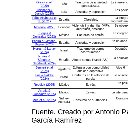
Orvati et al.
Trastorno de ansiedad
La intervenc
Irán
(2020)
generalizada.
Tirinnanzi &
Los pacie
Italia
Ansiedad y depresión.
Bianch (2020)
Félix-Alcántara et
La integr
España
Obesidad.
al. (2021)
logrando un
Violencia intrafamiliar (VIF),
Se observ
Moreno (2022)
Ecuador
depresión, ansiedad.
Iruegas &
La integra
México
Factores de estrés.
González (2023)
Padilla & Gimeno-
En un caso 
España
Ansiedad y depresión.
Bayón (2023)
Horesh & Lahav
Trastorno de estrés
Después d
Israel
(2024)
postraumático.
Nuñez &
La combina
Sánchez-
España
Abuso sexual infantil (ASI).
Sandoval (2024)
Bennett et al.
Epilepsia con comorbilidad
A los 6 m
Inglaterra
(2024)
ansioso-depresiva.
Lins & Falcke
Conflictos en la relación de
Se observa
Brasil
(2024)
pareja.
En psic
Reddick (2025)
México
Estrés.
Arratia &
México
Estrés.
La intervenc
González (2025)
Sídney
Combinad
Mills et al. (2025)
Consumo de sustancias.
Australia
Fuente. Creado por Antonio Pa
García Ramírez