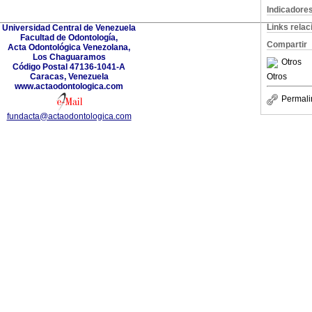
Indicadore
Links rela
Universidad Central de Venezuela
Facultad de Odontología,
Compartir
Acta Odontológica Venezolana,
Los Chaguaramos
Otros
Código Postal 47136-1041-A
Caracas, Venezuela
Otros
www.actaodontologica.com
Permali
fundacta@actaodontologica.com