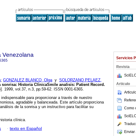
a Venezolana
Servicios 
6365
Revista
SciELO
a
;
GONZALEZ BLANCO, Olga
y
SOLORZANO PELAEZ,
Articulo
 sonrisa: Historia Clínica
Smile analisis
:
Patient Record
.
e]. 1999, vol.37, n.3, pp.59-62. ISSN 0001-6365.
Articu
s indispensable para proporcionar a través de nuestro
Referen
moniosa, agradable y balanceada. Este artículo proporciona
 análisis de la sonrisa y un instructivo para facilitar su
Como ci
SciELO
istoria clínica.
Traduc
s
·
texto en Español
Enviar 