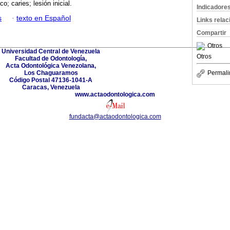
o; caries; lesión inicial.
Indicadore
s
·
texto en Español
Links rela
Compartir
Otros
Universidad Central de Venezuela
Otros
Facultad de Odontología,
Acta Odontológica Venezolana,
Los Chaguaramos
Permali
Código Postal 47136-1041-A
Caracas, Venezuela
www.actaodontologica.com
fundacta@actaodontologica.com