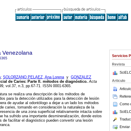
a Venezolana
Servicios 
6365
Revista
SciELO
a
;
SOLORZANO PELAEZ, Ana Lorena
y
GONZALEZ
Articulo
icial de Caries
:
Parte II. métodos de diagnóstico
.
Acta
99, vol.37, n.3, pp.67-71. ISSN 0001-6365.
Articu
ratura se realiza una descripción de los métodos de
Referen
ados para la detección utilizados para la detección de lesión
anera de ayudar al odontólogo a dejar a un lado los métodos
Como ci
 de caries, tomando en consideración la naturaleza de la
a presencia de una zona superficial relativamente intacta sobre
SciELO
e ha sufrido una importante desmineralización, donde estos
Traduc
s de facilitar el diagnóstico pueden convertir una lesión
franca.
Enviar 