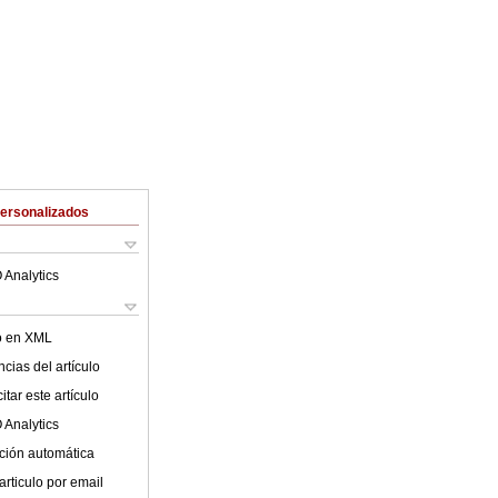
Personalizados
 Analytics
lo en XML
cias del artículo
tar este artículo
 Analytics
ción automática
articulo por email