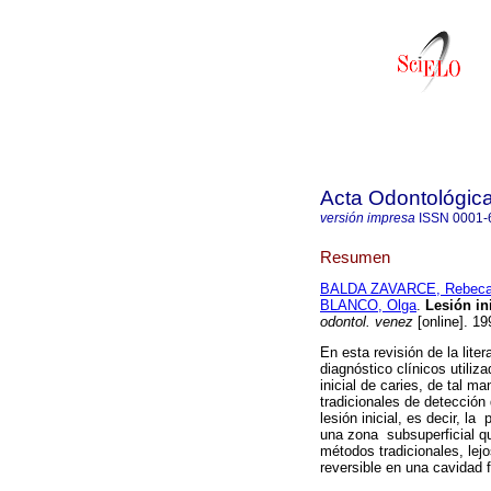
Acta Odontológic
versión impresa
ISSN
0001-
Resumen
BALDA ZAVARCE, Rebec
BLANCO, Olga
.
Lesión in
odontol. venez
[online]. 19
En esta revisión de la lite
diagnóstico clínicos utiliz
inicial de caries, de tal m
tradicionales de detección
lesión inicial, es decir, l
una zona subsuperficial qu
métodos tradicionales, lejo
reversible en una cavidad 