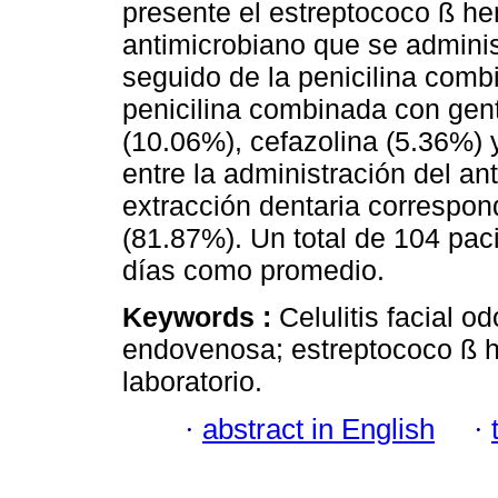
presente el estreptococo ß hem
antimicrobiano que se admini
seguido de la penicilina comb
penicilina combinada con gen
(10.06%), cefazolina (5.36%) 
entre la administración del a
extracción dentaria correspon
(81.87%). Un total de 104 pac
días como promedio.
Keywords :
Celulitis facial o
endovenosa; estreptococo ß he
laboratorio.
·
abstract in English
·