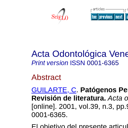
Acta Odontológica Ven
Print version
ISSN
0001-6365
Abstract
GUILARTE, C
.
Patógenos Pe
Revisión de literatura
.
Acta o
[online]. 2001, vol.39, n.3, p
0001-6365.
El objetivo del presente articu