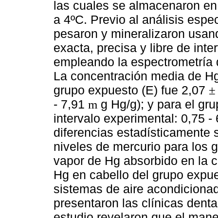
las cuales se almacenaron en 
a 4ºC. Previo al análisis espe
pesaron y mineralizaron usan
exacta, precisa y libre de inte
empleando la espectrometría d
La concentración media de H
grupo expuesto (E) fue 2,07
±
- 7,91
g Hg/g); y para el gru
m
intervalo experimental: 0,75 -
diferencias estadísticamente s
niveles de mercurio para los gr
vapor de Hg absorbido en la cl
Hg en cabello del grupo expu
sistemas de aire acondiciona
presentaron las clínicas dent
estudio revelaron que el man