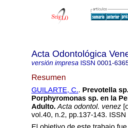
Acta Odontológica Ven
versión impresa
ISSN
0001-636
Resumen
GUILARTE, C.
.
Prevotella sp
Porphyromonas sp. en la Per
Adulto
.
Acta odontol. venez
[o
vol.40, n.2, pp.137-143. ISSN
El objetivo de este trabajo fue