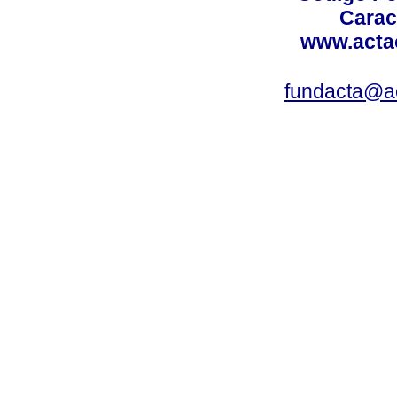
Carac
www.acta
fundacta@a