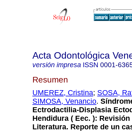
Acta Odontológica Ven
versión impresa
ISSN
0001-636
Resumen
UMEREZ, Cristina
;
SOSA, Raf
SIMOSA, Venancio
.
Síndrom
Ectrodactilia-Displasia Ecto
Hendidura ( Eec. )
:
Revisión 
Literatura. Reporte de un ca