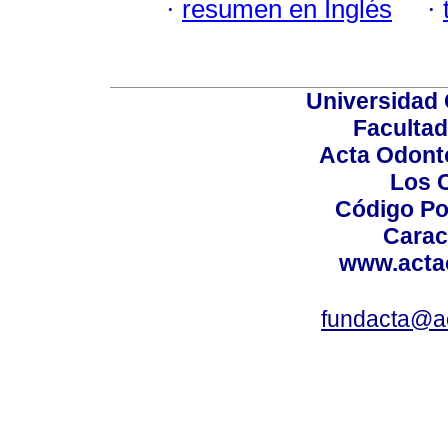
·
resumen en Inglés
·
Universidad 
Facultad
Acta Odont
Los 
Código Po
Carac
www.acta
fundacta@a