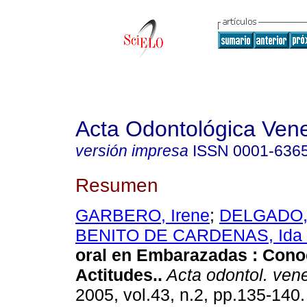
Acta Odontológica Ven
versión impresa
ISSN
0001-636
Resumen
GARBERO, Irene
;
DELGADO,
BENITO DE CARDENAS, Ida
oral en Embarazadas
:
Cono
Actitudes.
.
Acta odontol. ven
2005, vol.43, n.2, pp.135-140