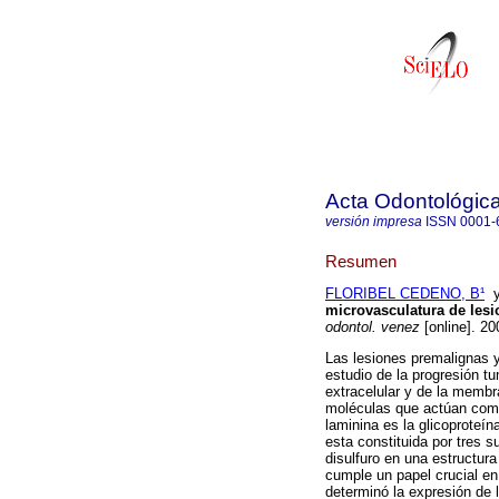
Acta Odontológic
versión impresa
ISSN
0001-
Resumen
FLORIBEL CEDENO, B¹
microvasculatura de les
odontol. venez
[online]. 20
Las lesiones premalignas 
estudio de la progresión t
extracelular y de la membr
moléculas que actúan como
laminina es la glicoproteí
esta constituida por tres s
disulfuro en una estructur
cumple un papel crucial en
determinó la expresión de 