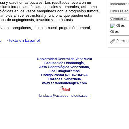
asia y carcinomas bucales. Los resultados revelaron un
Indicadore
 laminina en las células epiteliales y tumorales, así como
ológicas en los vasos sanguíneos con la progresión tumoral.
Links rela
ambios a nivel estructural y funcional que pueden estar
Compartir
esos de angiogénesis, invasión y metástasis
Otros
; vasos sanguíneos; mucosa bucal; progresión tumoral;
Otros
s
·
texto en Español
Permali
Universidad Central de Venezuela
Facultad de Odontología,
Acta Odontológica Venezolana,
Los Chaguaramos
Código Postal 47136-1041-A
Caracas, Venezuela
www.actaodontologica.com
fundacta@actaodontologica.com