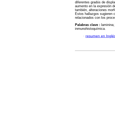
diferentes grados de displ
aumento en la expresión de
también, alteraciones morf
Estos hallazgos sugieren c
relacionados con los proc
Palabras clave :
laminina
inmunohistoquímica.
·
resumen en Inglé