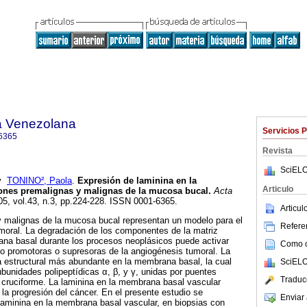
a Venezolana
Servicios 
6365
Revista
SciELO
y
TONINO², Paola
.
Expresión de laminina en la
Articulo
iones premalignas y malignas de la mucosa bucal
.
Acta
05, vol.43, n.3, pp.224-228. ISSN 0001-6365.
Articu
y malignas de la mucosa bucal representan un modelo para el
Referen
umoral. La degradación de los componentes de la matriz
ana basal durante los procesos neoplásicos puede activar
Como ci
 promotoras o supresoras de la angiogénesis tumoral. La
na estructural más abundante en la membrana basal, la cual
SciELO
ubunidades polipeptídicas α, β, y γ, unidas por puentes
Traduc
a cruciforme. La laminina en la membrana basal vascular
 la progresión del cáncer. En el presente estudio se
Enviar 
laminina en la membrana basal vascular, en biopsias con