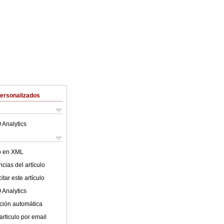
Personalizados
 Analytics
lo en XML
cias del artículo
tar este artículo
 Analytics
ción automática
articulo por email