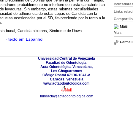
 predominio de colonias que tienen la periferia con franjas,
Indicadore
sindrome probablemente no interfiere con esta característica
s de levaduras. Sin embargo, estas mismas peculiaridades
Links rela
acidad de adherencia de estas cepas de Candida con la
cuelas ocasionadas por el SD, favoreciendo por lo tanto a la
Compartilh
a.
Mais
sis bucal; Candida albicans; Sindrome de Down.
Mais
·
texto em Espanhol
Permali
Universidad Central de Venezuela
Facultad de Odontología,
Acta Odontológica Venezolana,
Los Chaguaramos
Código Postal 47136-1041-A
Caracas, Venezuela
www.actaodontologica.com
fundacta@actaodontologica.com