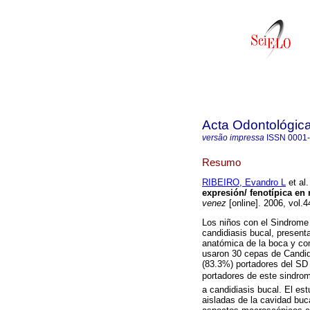
Acta Odontológic
versão impressa
ISSN
0001
Resumo
RIBEIRO, Evandro L
et al.
expresión/ fenotípica en
venez
[online]. 2006, vol.
Los niños con el Sindrome
candidiasis bucal, present
anatómica de la boca y co
usaron 30 cepas de Candida
(83.3%) portadores del SD 
portadores de este sindro
a candidiasis bucal. El est
aisladas de la cavidad buc