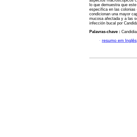
aspectos macroscópicos con
lo que demuestra que este 
específica en las colonia
condicionan una mayor cap
mucosa afectada y a las se
infección bucal por Candid
Palavras-chave :
Candidia
·
resumo em Inglês