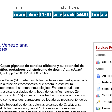
a Venezolana
Serviços P
-6365
Journal
SciELO
Cepas gigantes de candida albicans y su potencial de
Artigo
 niños portadores del sindrome de down
.
Acta odontol.
44, n.1, pp.47-50. ISSN 0001-6365.
Artigo
 de Down (SD), además de los factores que predisponen a la
Referên
an alteración cromosómica que afecta la estructura
mpromete el sistema inmunológico. En este estudio se
Como ci
 albicans aisladas de la boca de los niños, siendo 25
y cinco (16.7%) sin este. Este hecho convierte a los niños
SciELO
me como grandes cargadores de levaduras predisponiéndolos
Traduç
udio topográfico de las colonias gigantes de C. albicans,
al de los niños con y sin el SD revelaron los mismos
Enviar 