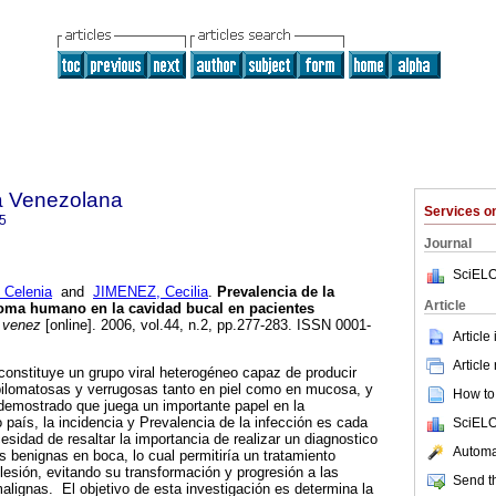
a Venezolana
Services 
5
Journal
SciELO
Celenia
and
JIMENEZ, Cecilia
.
Prevalencia de la
Article
loma humano en la cavidad bucal en pacientes
 venez
[online]. 2006, vol.44, n.2, pp.277-283. ISSN 0001-
Article
Article
onstituye un grupo viral heterogéneo capaz de producir
apilomatosas y verrugosas tanto en piel como en mucosa, y
How to 
demostrado que juega un importante papel en la
 país, la incidencia y Prevalencia de la infección es cada
SciELO
cesidad de resaltar la importancia de realizar un diagnostico
Automat
s benignas en boca, lo cual permitiría un tratamiento
lesión, evitando su transformación y progresión a las
Send th
alignas. El objetivo de esta investigación es determina la