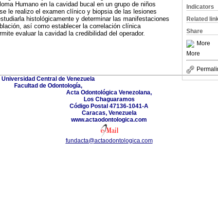
iloma Humano en la cavidad bucal en un grupo de niños
Indicators
e le realizo el examen clínico y biopsia de las lesiones
estudiarla histológicamente y determinar las manifestaciones
Related lin
lación, así como establecer la correlación clínica
Share
mite evaluar la cavidad la credibilidad del operador.
More
More
Permali
Universidad Central de Venezuela
Facultad de Odontología,
Acta Odontológica Venezolana,
Los Chaguaramos
Código Postal 47136-1041-A
Caracas, Venezuela
www.actaodontologica.com
fundacta@actaodontologica.com