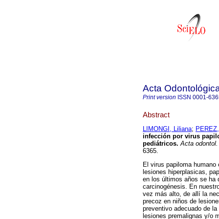
Acta Odontológic
Print version
ISSN
0001-636
Abstract
LIMONGI, Liliana
;
PEREZ, 
infección por virus papi
pediátricos
.
Acta odontol.
6365.
El virus papiloma humano c
lesiones hiperplasicas, p
en los últimos años se ha 
carcinogénesis. En nuestro
vez más alto, de allí la ne
precoz en niños de lesione
preventivo adecuado de la 
lesiones premalignas y/o m