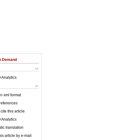
on Demand
 Analytics
 in xml format
 references
cite this article
 Analytics
ic translation
is article by e-mail