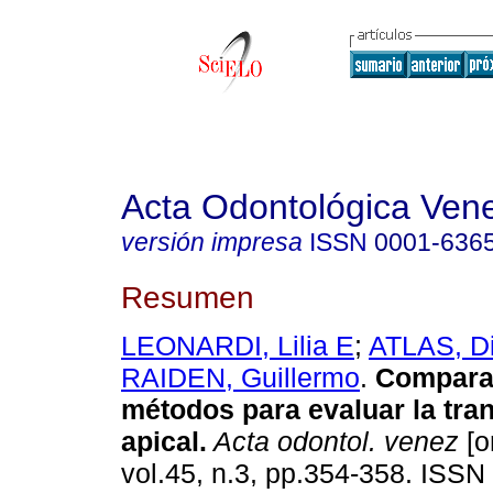
Acta Odontológica Ven
versión impresa
ISSN
0001-636
Resumen
LEONARDI, Lilia E
;
ATLAS, D
RAIDEN, Guillermo
.
Comparac
métodos para evaluar la tra
apical.
Acta odontol. venez
[o
vol.45, n.3, pp.354-358. ISSN