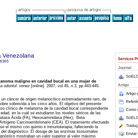
a Venezolana
Serviços P
-6365
Journal
SciELO
anoma maligno en cavidad bucal en una mujer de
Artigo
a odontol. venez
[online]. 2007, vol.45, n.3, pp.443-445.
Artigo
un cáncer de origen melanocítico extremadamente raro, de
Referên
obre sobrevida a los cinco años. El objetivo del presente
aso clínico de melanoma de la cavidad bucal correspondiente
Como ci
edad, en la cuál se estudiaron los niveles séricos de las
fatasa Ácida (FA), Hexosaminidasa (Hex), Beta
SciELO
 Antígeno Carcinoembrionario (CEA). El tratamiento efectuado
Traduç
se el mismo con quimio e inmunoterapia, falleciendo la
del diagnóstico. El dosaje de las enzimas lisosomales
Enviar 
gnóstico mostraban un valor superior al valor máximo