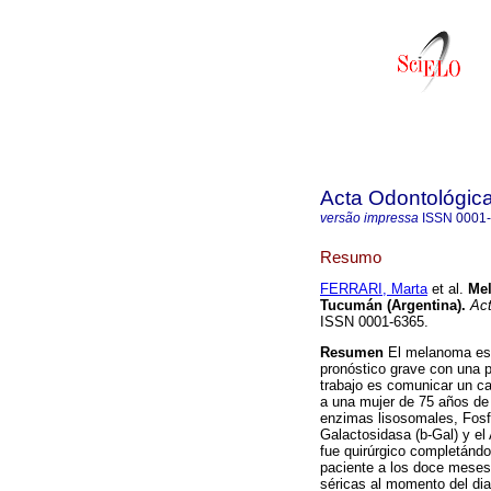
Acta Odontológic
versão impressa
ISSN
0001
Resumo
FERRARI, Marta
et al.
Mel
Tucumán (Argentina)
.
Act
ISSN 0001-6365.
Resumen
El melanoma es 
pronóstico grave con una p
trabajo es comunicar un c
a una mujer de 75 años de 
enzimas lisosomales, Fos
Galactosidasa (b-Gal) y el
fue quirúrgico completándo
paciente a los doce meses 
séricas al momento del dia