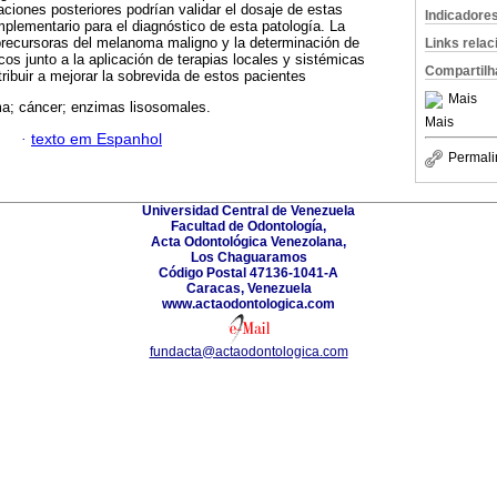
aciones posteriores podrían validar el dosaje de estas
Indicadore
ementario para el diagnóstico de esta patología. La
 precursoras del melanoma maligno y la determinación de
Links rela
os junto a la aplicación de terapias locales y sistémicas
Compartilh
ribuir a mejorar la sobrevida de estos pacientes
Mais
; cáncer; enzimas lisosomales.
Mais
·
texto em Espanhol
Permali
Universidad Central de Venezuela
Facultad de Odontología,
Acta Odontológica Venezolana,
Los Chaguaramos
Código Postal 47136-1041-A
Caracas, Venezuela
www.actaodontologica.com
fundacta@actaodontologica.com